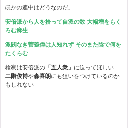
ほかの連中はどうなのだ。
安倍派から人を拾って自派の数 大幅増をもく
ろむ麻生
派閥なき菅義偉は人知れず そのまた陰で何を
たくらむ
検察は安倍派の
「五人衆」
に迫ってほしい
二階俊博
や
森喜朗
にも狙いをつけているのか
もしれない