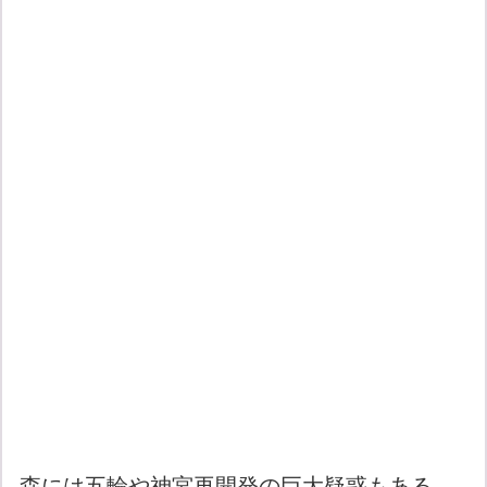
森には五輪や神宮再開発の巨大疑惑もある