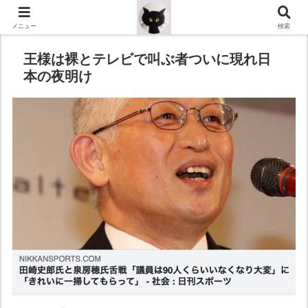
メニュー
検索
王様は裸とテレビで叫ぶ者ついに現れ日
本の夜明け