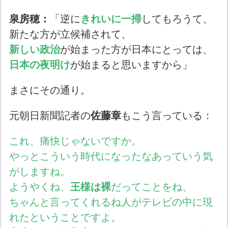
泉房穂：
「逆に
き
れいに一掃
してもろうて、
新たな方が立候補されて、
新しい政治
が始まった方が日本にとっては、
日本の夜明け
が始まると思いますから」
まさにその通り。
元朝日新聞記者の
佐藤章
もこう言っている：
これ、痛快じゃないですか。
やっとこういう時代になったなあっていう気
がしますね。
ようやくね、
王様は裸
だってことをね、
ちゃんと言ってくれるね人がテレビの中に現
れたということですよ。