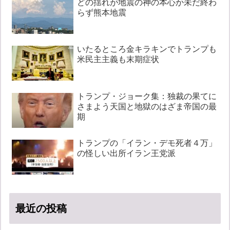
どの揺れが地震の神の本心か未だ終わ
らず熊本地震
いたるところ金キラキンでトランプも
米民主主義も末期症状
トランプ・ジョーク集：独裁の果てに
さまよう天国と地獄のはざま帝国の最
期
トランプの「イラン・デモ死者４万」
の怪しい出所イラン王党派
最近の投稿