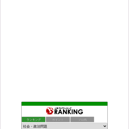
もえるあじあ
2位
死神タカ位置サナエのオイルショックドクトリン憲法改悪計画！
3位
ランキング
ポイント
ブロ画
ダリチョコ dalichoko
4位
恥を知れ、恥を
5位