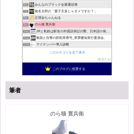
みんなのブラック企業通信簿
6位
無名太郎の「愛子天皇じゃダメですか？」
7位
正理会ちゃんねる
8位
のら猫 寛兵衛
9位
JRと私鉄は駅名の外国語併記の際、日本語の発音/…
10位
救国と自警の防犯草莽号_草莽愛知実行委員会、
11位
マイナンバー導入診断
12位
ヨウイチとウサコの常識がひっくり返る消費税
13位
このカテゴリを全て表示
日本の覚醒
14位
参加する
バックストリートを歩く影の独り言
15位
このブログに投票する
真のジャーナリズムがここにある！
16位
筆者
のら猫 寛兵衛