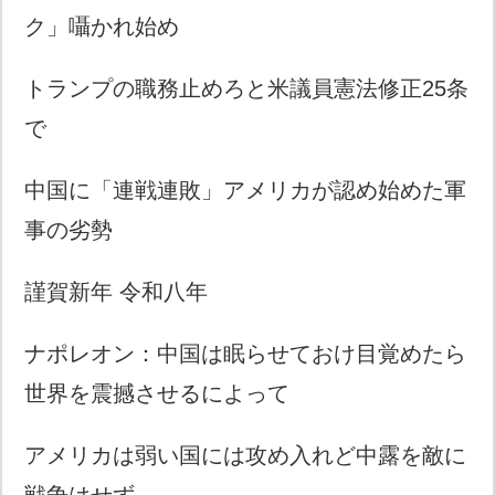
ク」囁かれ始め
トランプの職務止めろと米議員憲法修正25条
で
中国に「連戦連敗」アメリカが認め始めた軍
事の劣勢
謹賀新年 令和八年
ナポレオン：中国は眠らせておけ目覚めたら
世界を震撼させるによって
アメリカは弱い国には攻め入れど中露を敵に
戦争はせず