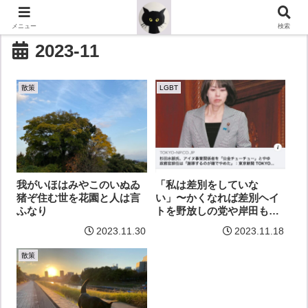
メニュー
検索
2023-11
散策
LGBT
我がいほはみやこのいぬゐ
「私は差別をしていな
猪ぞ住む世を花園と人は言
い」〜かくなれば差別ヘイ
ふなり
トを野放しの党や岸田も人
権侵犯
2023.11.30
2023.11.18
散策