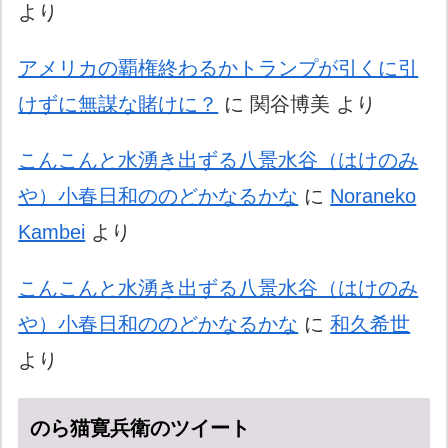
より
アメリカの覇権終わるかトランプが引くに引
けずに無謀な賭けに？
に
関谷博美
より
こんこんと水湧き出ずる八景水谷（はけのみ
や）小春日和ののどかなるかな
に
Noraneko
Kambei
より
こんこんと水湧き出ずる八景水谷（はけのみ
や）小春日和ののどかなるかな
に
和久希世
より
のら猫寛兵衛のツイート