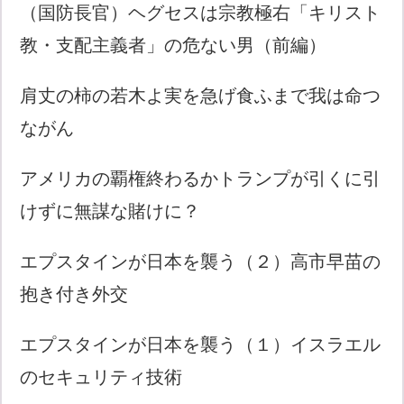
（国防長官）ヘグセスは宗教極右「キリスト
教・支配主義者」の危ない男（前編）
肩丈の柿の若木よ実を急げ食ふまで我は命つ
ながん
アメリカの覇権終わるかトランプが引くに引
けずに無謀な賭けに？
エプスタインが日本を襲う（２）高市早苗の
抱き付き外交
エプスタインが日本を襲う（１）イスラエル
のセキュリティ技術