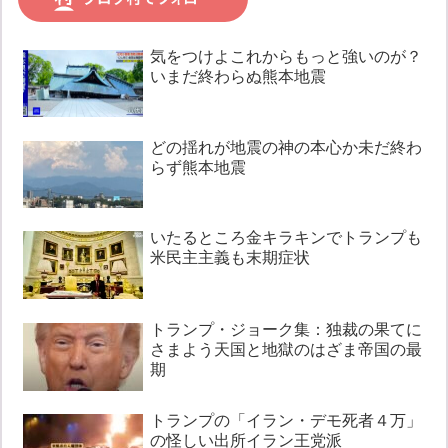
気をつけよこれからもっと強いのが？
いまだ終わらぬ熊本地震
どの揺れが地震の神の本心か未だ終わ
らず熊本地震
いたるところ金キラキンでトランプも
米民主主義も末期症状
トランプ・ジョーク集：独裁の果てに
さまよう天国と地獄のはざま帝国の最
期
トランプの「イラン・デモ死者４万」
の怪しい出所イラン王党派