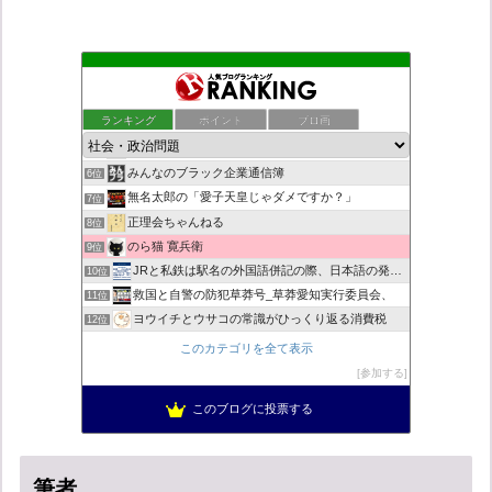
もえるあじあ
2位
死神タカ位置サナエのオイルショックドクトリン憲法改悪計画！
3位
ランキング
ポイント
ブロ画
恥を知れ、恥を
4位
ダリチョコ dalichoko
5位
みんなのブラック企業通信簿
6位
無名太郎の「愛子天皇じゃダメですか？」
7位
正理会ちゃんねる
8位
のら猫 寛兵衛
9位
JRと私鉄は駅名の外国語併記の際、日本語の発音/…
10位
救国と自警の防犯草莽号_草莽愛知実行委員会、
11位
ヨウイチとウサコの常識がひっくり返る消費税
12位
マイナンバー導入診断
13位
このカテゴリを全て表示
バックストリートを歩く影の独り言
14位
参加する
真のジャーナリズムがここにある！
15位
このブログに投票する
超革新ひふみ神示
16位
筆者