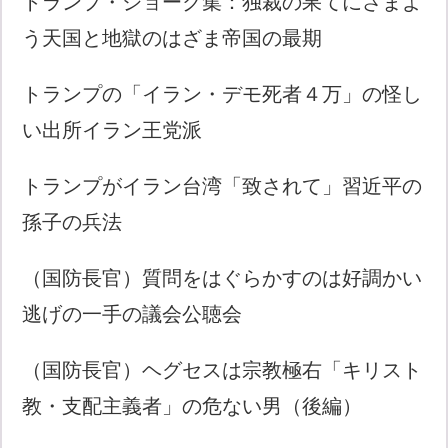
トランプ・ジョーク集：独裁の果てにさまよ
う天国と地獄のはざま帝国の最期
トランプの「イラン・デモ死者４万」の怪し
い出所イラン王党派
トランプがイラン台湾「致されて」習近平の
孫子の兵法
（国防長官）質問をはぐらかすのは好調かい
逃げの一手の議会公聴会
（国防長官）ヘグセスは宗教極右「キリスト
教・支配主義者」の危ない男（後編）