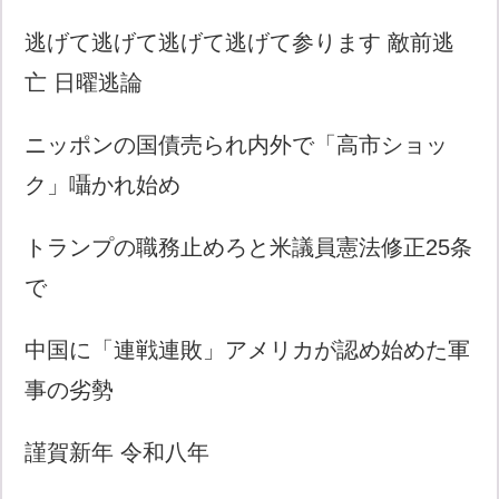
逃げて逃げて逃げて逃げて参ります 敵前逃
亡 日曜逃論
ニッポンの国債売られ内外で「高市ショッ
ク」囁かれ始め
トランプの職務止めろと米議員憲法修正25条
で
中国に「連戦連敗」アメリカが認め始めた軍
事の劣勢
謹賀新年 令和八年