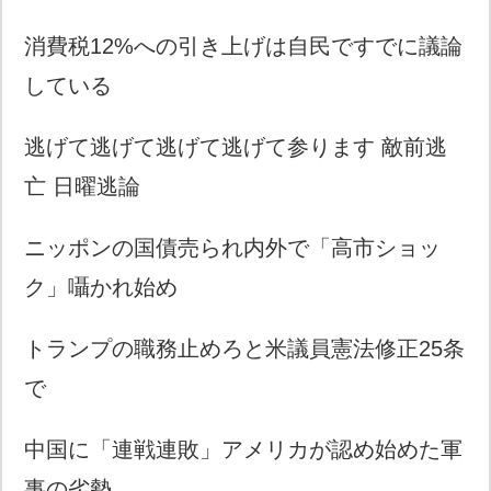
消費税12%への引き上げは自民ですでに議論
している
逃げて逃げて逃げて逃げて参ります 敵前逃
亡 日曜逃論
ニッポンの国債売られ内外で「高市ショッ
ク」囁かれ始め
トランプの職務止めろと米議員憲法修正25条
で
中国に「連戦連敗」アメリカが認め始めた軍
事の劣勢