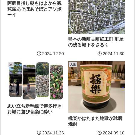
阿蘇目指し朝もはよから観
覧席あそぼあそぼとアソボ
ーイ
熊本の新町古町細工町 町屋
の残る城下をさるく
2024.12.20
2024.11.30
旅
人生
思い立ち新幹線で博多行き
お城に遊び音楽に酔い
極楽かはたまた地獄か球磨
焼酎
2024.11.26
2024.09.10