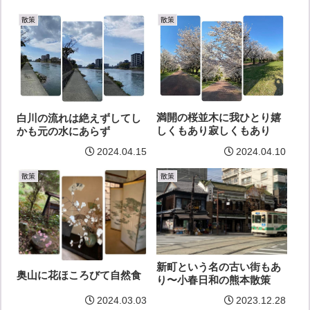
散策
散策
満開の桜並木に我ひとり嬉
白川の流れは絶えずしてし
しくもあり寂しくもあり
かも元の水にあらず
2024.04.15
2024.04.10
散策
散策
新町という名の古い街もあ
奥山に花ほころびて自然食
り〜小春日和の熊本散策
2024.03.03
2023.12.28