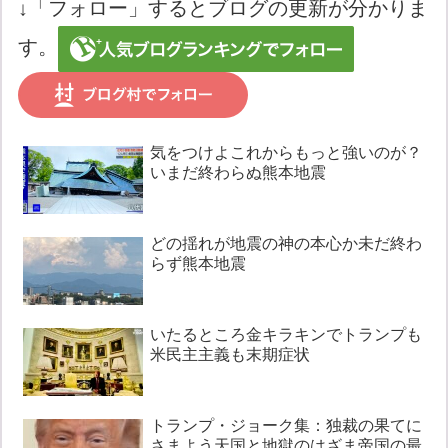
↓「フォロー」するとブログの更新が分かりま
す。
気をつけよこれからもっと強いのが？
いまだ終わらぬ熊本地震
どの揺れが地震の神の本心か未だ終わ
らず熊本地震
いたるところ金キラキンでトランプも
米民主主義も末期症状
トランプ・ジョーク集：独裁の果てに
さまよう天国と地獄のはざま帝国の最