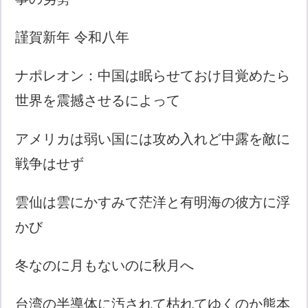
謹賀新年 令和八年
ナポレオン：中国は眠らせておけ目覚めたら
世界を震撼させるによって
アメリカは弱い国には攻め入れど中露を敵に
戦争はせず
雲仙は雲にかすみて茫洋と有明海の彼方に浮
かび
冬なのに月もないのに秋月へ
台湾の半導体に汚されて枯れてゆくのか熊本