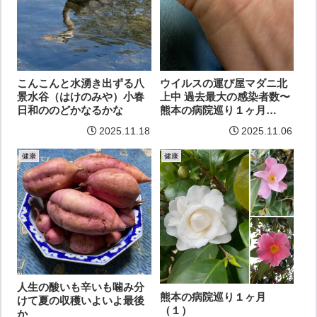
ウイルスの運び屋マダニ北
こんこんと水湧き出ずる八
上中 過去最大の感染者数〜
景水谷（はけのみや）小春
熊本の病院巡り１ヶ月
日和ののどかなるかな
（２）
2025.11.18
2025.11.06
健康
健康
人生の酸いも辛いも噛み分
熊本の病院巡り１ヶ月
けて夏の収穫いよいよ最後
（１）
か