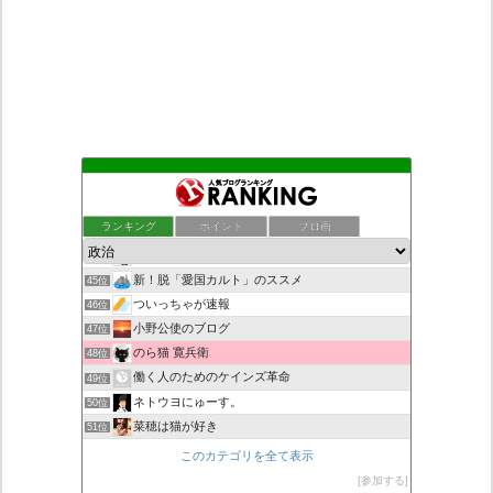
こんなニュースにでくわした
41位
老子の道（万物の源）と徳 ＝大本神諭の一輪＋日月神示の神一厘
42位
ランキング
ポイント
ブロ画
日本第一！ニュース録
43位
デモや街宣のお供に！プラカード無料素材
44位
新！脱「愛国カルト」のススメ
45位
ついっちゃが速報
46位
小野公使のブログ
47位
のら猫 寛兵衛
48位
働く人のためのケインズ革命
49位
ネトウヨにゅーす。
50位
菜穂は猫が好き
51位
自民党工作員の異常なネット活動
52位
このカテゴリを全て表示
柏の住人
53位
参加する