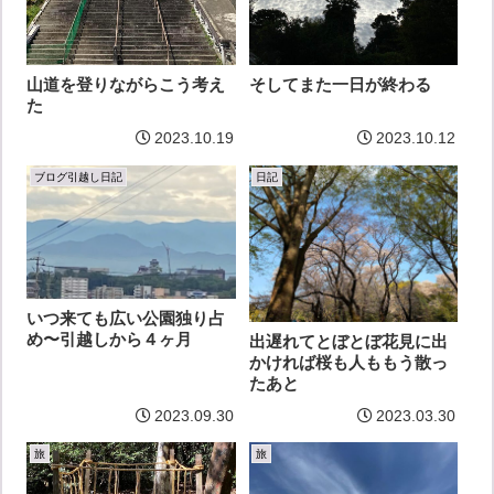
そしてまた一日が終わる
山道を登りながらこう考え
た
2023.10.19
2023.10.12
ブログ引越し日記
日記
いつ来ても広い公園独り占
め〜引越しから４ヶ月
出遅れてとぼとぼ花見に出
かければ桜も人ももう散っ
たあと
2023.09.30
2023.03.30
旅
旅