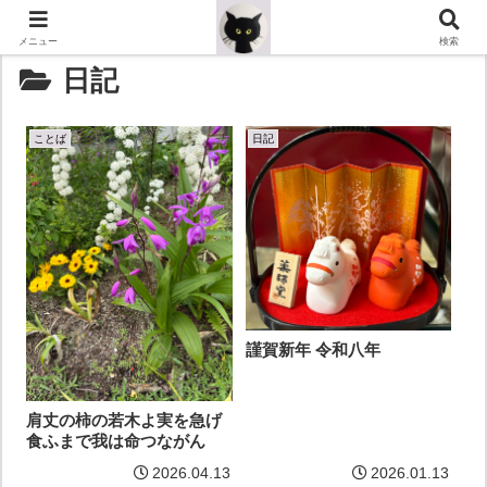
メニュー
検索
日記
ことば
日記
謹賀新年 令和八年
肩丈の柿の若木よ実を急げ
食ふまで我は命つながん
2026.04.13
2026.01.13