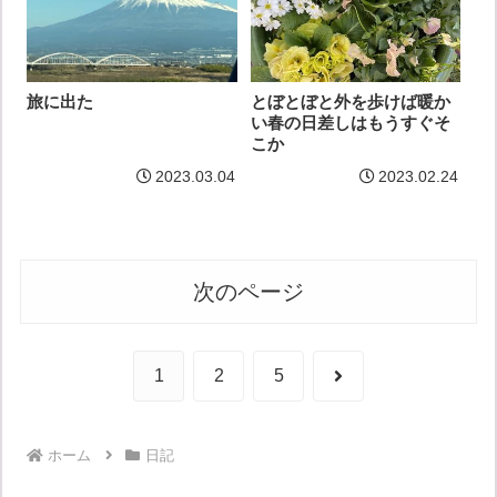
とぼとぼと外を歩けば暖か
旅に出た
い春の日差しはもうすぐそ
こか
2023.03.04
2023.02.24
次のページ
次
1
2
5
へ
ホーム
日記