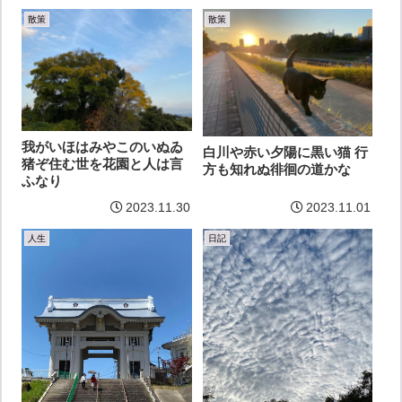
散策
散策
我がいほはみやこのいぬゐ
白川や赤い夕陽に黒い猫 行
猪ぞ住む世を花園と人は言
方も知れぬ徘徊の道かな
ふなり
2023.11.30
2023.11.01
人生
日記