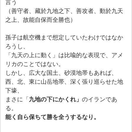
言う
（善守者、藏於九地之下、善攻者、動於九天
之上、故能自保而全勝也）
孫子は航空機まで想定していたわけではなか
ろうし、
「九天の上に動く」は比喩的な表現で、アメ
リカのことではない。
しかし、広大な国土、砂漠地帯もあれば、
西、北、東に山岳地帯、深く張り巡らせた地
下壕、
まさに「
九地の下にかくれ」
のイランであ
る。
能く自ら保ちて勝を全うするなり。