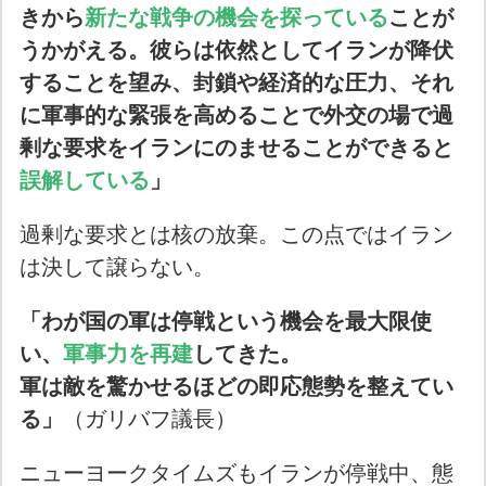
きから
新たな戦争の機会を探っている
ことが
うかがえる。彼らは依然としてイランが降伏
することを望み、封鎖や経済的な圧力、それ
に軍事的な緊張を高めることで外交の場で過
剰な要求をイランにのませることができると
誤解している
」
過剰な要求とは核の放棄。この点ではイラン
は決して譲らない。
「わが国の軍は停戦という機会を最大限使
い、
軍事力を再建
してきた。
軍は敵を驚かせるほどの即応態勢を整えてい
る」
（ガリバフ議長）
ニューヨークタイムズもイランが停戦中、態