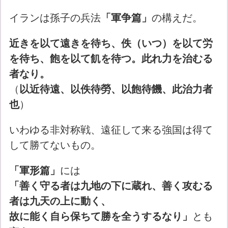
イランは孫子の兵法
「軍争篇」
の構えだ。
近きを以て遠きを待ち、佚（いつ）を以て労
を待ち、飽を以て飢を待つ。此れ力を治むる
者なり。
（
以近待遠、以佚待勞、以飽待饑、此治力者
也
）
いわゆる非対称戦、遠征して来る強国は得て
して勝てないもの。
「軍形篇」
には
「善く守る者は九地の下に蔵れ、善く攻むる
者は九天の上に動く、
故に能く自ら保ちて勝を全うするなり」
とも