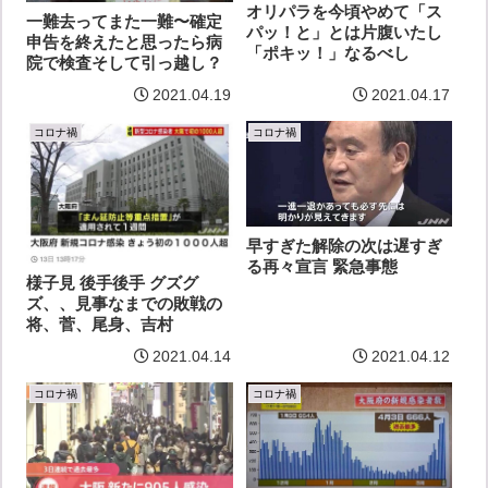
オリパラを今頃やめて「ス
一難去ってまた一難〜確定
パッ！と」とは片腹いたし
申告を終えたと思ったら病
「ポキッ！」なるべし
院で検査そして引っ越し？
2021.04.19
2021.04.17
コロナ禍
コロナ禍
早すぎた解除の次は遅すぎ
る再々宣言 緊急事態
様子見 後手後手 グズグ
ズ、、見事なまでの敗戦の
将、菅、尾身、吉村
2021.04.14
2021.04.12
コロナ禍
コロナ禍