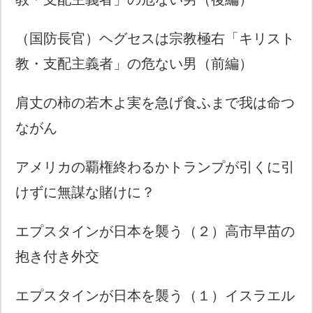
（国防長官）ヘグセスは宗教極右「キリスト
教・支配主義者」の危ない男（前編）
肩丈の柿の若木よ実を急げ食ふまで我は命つ
ながん
アメリカの覇権終わるかトランプが引くに引
けずに無謀な賭けに？
エプスタインが日本を襲う（２）高市早苗の
抱き付き外交
エプスタインが日本を襲う（１）イスラエル