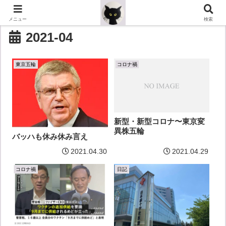
メニュー
検索
2021-04
東京五輪
コロナ禍
新型・新型コロナ〜東京変
異株五輪
バッハも休み休み言え
2021.04.30
2021.04.29
コロナ禍
日記