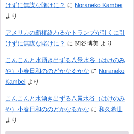
けずに無謀な賭けに？
に
Noraneko Kambei
より
アメリカの覇権終わるかトランプが引くに引
けずに無謀な賭けに？
に
関谷博美
より
こんこんと水湧き出ずる八景水谷（はけのみ
や）小春日和ののどかなるかな
に
Noraneko
Kambei
より
こんこんと水湧き出ずる八景水谷（はけのみ
や）小春日和ののどかなるかな
に
和久希世
より