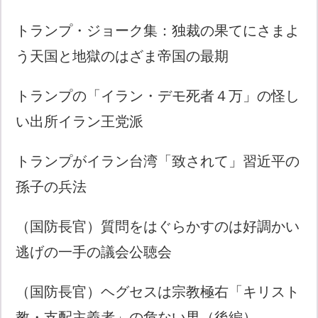
トランプ・ジョーク集：独裁の果てにさまよ
う天国と地獄のはざま帝国の最期
トランプの「イラン・デモ死者４万」の怪し
い出所イラン王党派
トランプがイラン台湾「致されて」習近平の
孫子の兵法
（国防長官）質問をはぐらかすのは好調かい
逃げの一手の議会公聴会
（国防長官）ヘグセスは宗教極右「キリスト
教・支配主義者」の危ない男（後編）