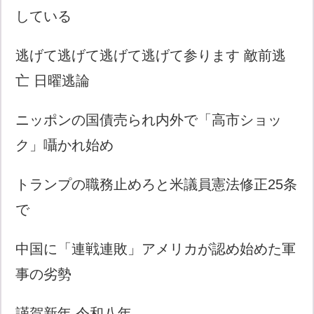
している
逃げて逃げて逃げて逃げて参ります 敵前逃
亡 日曜逃論
ニッポンの国債売られ内外で「高市ショッ
ク」囁かれ始め
トランプの職務止めろと米議員憲法修正25条
で
中国に「連戦連敗」アメリカが認め始めた軍
事の劣勢
謹賀新年 令和八年