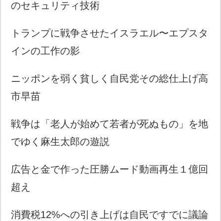
のセキュリティ技術
トランプに戦争させたイスラエル〜エプスタ
インの工作の影
ニッポンを弱く貧しく自民党その総仕上げ高
市早苗
戦争は「老人が始めて若者が死ぬもの」を地
でゆく麻生太郎の遊説
広告と金で作った圧勝ムード動画再生１億回
超え
消費税12%への引き上げは自民ですでに議論