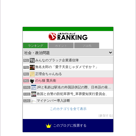
もえるあじあ
2位
死神タカ位置サナエのオイルショックドクトリン憲法改悪計画！
3位
ランキング
ポイント
ブロ画
ダリチョコ dalichoko
4位
恥を知れ、恥を
5位
みんなのブラック企業通信簿
6位
無名太郎の「愛子天皇じゃダメですか？」
7位
正理会ちゃんねる
8位
のら猫 寛兵衛
9位
JRと私鉄は駅名の外国語併記の際、日本語の発音/…
10位
救国と自警の防犯草莽号_草莽愛知実行委員会、
11位
マイナンバー導入診断
12位
ヨウイチとウサコの常識がひっくり返る消費税
13位
このカテゴリを全て表示
真のジャーナリズムがここにある！
14位
参加する
超革新ひふみ神示
15位
このブログに投票する
日本の覚醒
16位