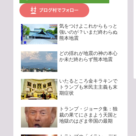
気をつけよこれからもっと
強いのが？いまだ終わらぬ
熊本地震
どの揺れが地震の神の本心
か未だ終わらず熊本地震
いたるところ金キラキンで
トランプも米民主主義も末
期症状
トランプ・ジョーク集：独
裁の果てにさまよう天国と
地獄のはざま帝国の最期