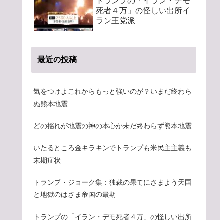
トランプの「イラン・デモ
死者４万」の怪しい出所イ
ラン王党派
最近の投稿
気をつけよこれからもっと強いのが？いまだ終わら
ぬ熊本地震
どの揺れが地震の神の本心か未だ終わらず熊本地震
いたるところ金キラキンでトランプも米民主主義も
末期症状
トランプ・ジョーク集：独裁の果てにさまよう天国
と地獄のはざま帝国の最期
トランプの「イラン・デモ死者４万」の怪しい出所