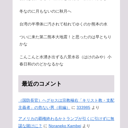
冬なのに月もないのに秋月へ
台湾の半導体に汚されて枯れてゆくのか熊本の水
ついに来た第二熊本大地震！と思ったのは早とちり
かな
こんこんと水湧き出ずる八景水谷（はけのみや）小
春日和ののどかなるかな
最近のコメント
（国防長官）ヘグセスは宗教極右「キリスト教・支配
主義者」の危ない男（前編）
に
333985
より
アメリカの覇権終わるかトランプが引くに引けずに無
謀な賭けに？
に
Noraneko Kambei
より