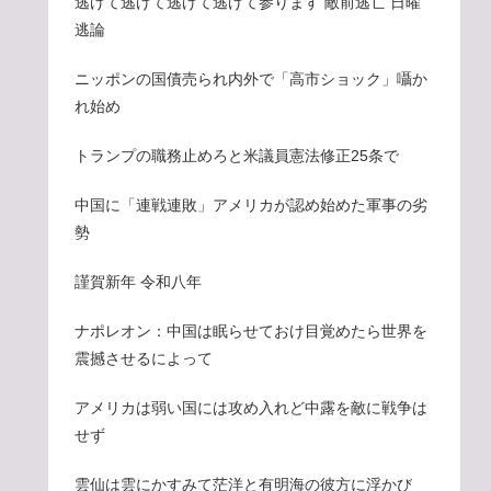
逃げて逃げて逃げて逃げて参ります 敵前逃亡 日曜
逃論
ニッポンの国債売られ内外で「高市ショック」囁か
れ始め
トランプの職務止めろと米議員憲法修正25条で
中国に「連戦連敗」アメリカが認め始めた軍事の劣
勢
謹賀新年 令和八年
ナポレオン：中国は眠らせておけ目覚めたら世界を
震撼させるによって
アメリカは弱い国には攻め入れど中露を敵に戦争は
せず
雲仙は雲にかすみて茫洋と有明海の彼方に浮かび