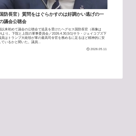
国防長官）質問をはぐらかすのは好調かい逃げの一
の議会公聴会
戦以来初めて議会の公聴会で追及を受けたヘグセス国防長官（画像は
Nより。下院と上院の軍事委員会／2026.4.30,5/1)サラ・ジェイコブズ下
議員はトランプ大統領が軍の最高司令官を務めるに足るほど精神的に安
しているかと聞いた。議員...
2026.05.11