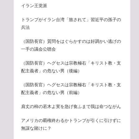
イラン王党派
トランプがイラン台湾「致されて」習近平の孫子の
兵法
（国防長官）質問をはぐらかすのは好調かい逃げの
一手の議会公聴会
（国防長官）ヘグセスは宗教極右「キリスト教・支
配主義者」の危ない男（後編）
（国防長官）ヘグセスは宗教極右「キリスト教・支
配主義者」の危ない男（前編）
肩丈の柿の若木よ実を急げ食ふまで我は命つながん
アメリカの覇権終わるかトランプが引くに引けずに
無謀な賭けに？