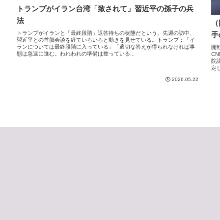
トランプがイラン台湾「致されて」習近平の孫子の兵
法
（
トランプがイランと「最終段階」返答待ちの状態だという。先週の訪中、
手
習近平との首脳会談を経ていろいろと動きを見せている。トランプ：「イ
ランについては最終段階に入っている」「適切な答えが得られなければ事
開
態は急速に進む。われわれの準備は整っている...
CN
院
定
2026.05.22