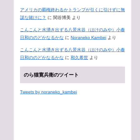
アメリカの覇権終わるかトランプが引くに引けずに無
謀な賭けに？
に
関谷博美
より
こんこんと水湧き出ずる八景水谷（はけのみや）小春
日和ののどかなるかな
に
Noraneko Kambei
より
こんこんと水湧き出ずる八景水谷（はけのみや）小春
日和ののどかなるかな
に
和久希世
より
のら猫寛兵衛のツイート
Tweets by noraneko_kambei