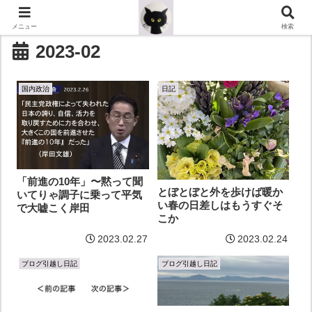
メニュー
検索
2023-02
国内政治
日記
「前進の10年」〜黙って聞
とぼとぼと外を歩けば暖か
いてりゃ調子に乗って平気
い春の日差しはもうすぐそ
で大嘘こく岸田
こか
2023.02.27
2023.02.24
ブログ引越し日記
ブログ引越し日記