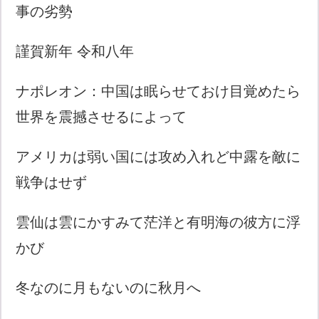
事の劣勢
謹賀新年 令和八年
ナポレオン：中国は眠らせておけ目覚めたら
世界を震撼させるによって
アメリカは弱い国には攻め入れど中露を敵に
戦争はせず
雲仙は雲にかすみて茫洋と有明海の彼方に浮
かび
冬なのに月もないのに秋月へ