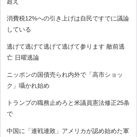
超え
消費税12%への引き上げは自民ですでに議論
している
逃げて逃げて逃げて逃げて参ります 敵前逃
亡 日曜逃論
ニッポンの国債売られ内外で「高市ショッ
ク」囁かれ始め
トランプの職務止めろと米議員憲法修正25条
で
中国に「連戦連敗」アメリカが認め始めた軍