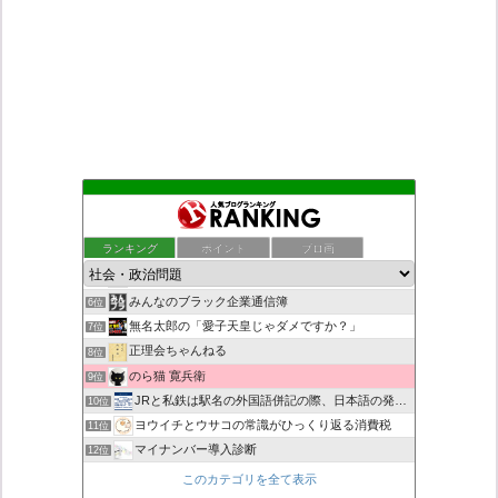
もえるあじあ
2位
恥を知れ、恥を
3位
ランキング
ポイント
ブロ画
死神タカ位置サナエのオイルショックドクトリン憲法改悪計画！
4位
ダリチョコ dalichoko
5位
みんなのブラック企業通信簿
6位
無名太郎の「愛子天皇じゃダメですか？」
7位
正理会ちゃんねる
8位
のら猫 寛兵衛
9位
JRと私鉄は駅名の外国語併記の際、日本語の発音/…
10位
ヨウイチとウサコの常識がひっくり返る消費税
11位
マイナンバー導入診断
12位
救国と自警の防犯草莽号_草莽愛知実行委員会、
13位
このカテゴリを全て表示