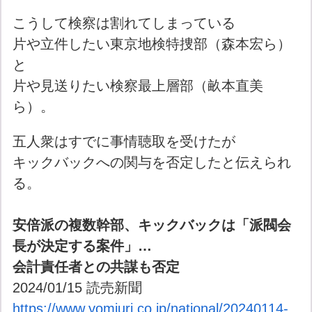
こうして検察は割れてしまっている
片や立件したい東京地検特捜部（森本宏ら）
と
片や見送りたい検察最上層部（畝本直美
ら）。
五人衆はすでに事情聴取を受けたが
キックバックへの関与を否定したと伝えられ
る。
安倍派の複数幹部、キックバックは「派閥会
長が決定する案件」…
会計責任者との共謀も否定
2024/01/15 読売新聞
https://www.yomiuri.co.jp/national/20240114-