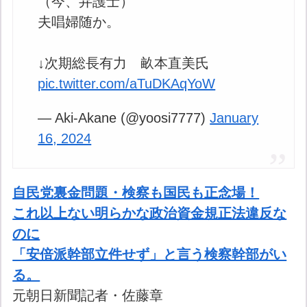
（今、弁護士）
夫唱婦随か。
↓次期総長有力 畝本直美氏
pic.twitter.com/aTuDKAqYoW
— Aki-Akane (@yoosi7777)
January
16, 2024
自民党裏金問題・検察も国民も正念場！
これ以上ない明らかな政治資金規正法違反な
のに
「安倍派幹部立件せず」と言う検察幹部がい
る。
元朝日新聞記者・佐藤章