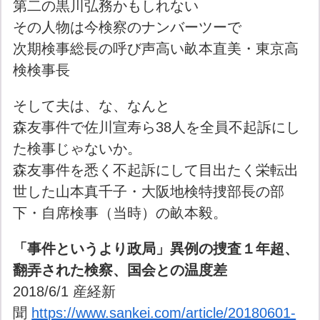
第二の黒川弘務かもしれない
その人物は今検察のナンバーツーで
次期検事総長の呼び声高い畝本直美・東京高
検検事長
そして夫は、な、なんと
森友事件で佐川宣寿ら38人を全員不起訴にし
た検事じゃないか。
森友事件を悉く不起訴にして目出たく栄転出
世した山本真千子・大阪地検特捜部長の部
下・自席検事（当時）の畝本毅。
「事件というより政局」異例の捜査１年超、
翻弄された検察、国会との温度差
2018/6/1 産経新
聞
https://www.sankei.com/article/20180601-