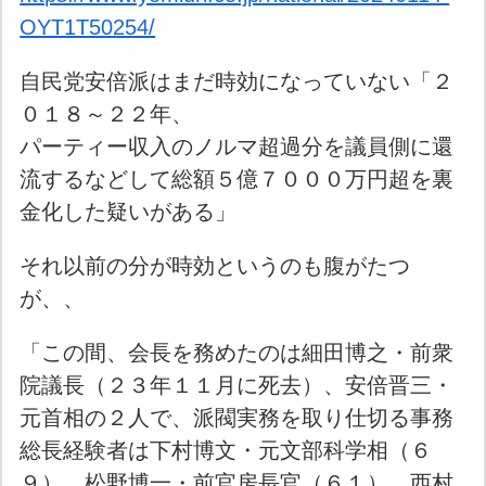
OYT1T50254/
自民党安倍派はまだ時効になっていない「２
０１８～２２年、
パーティー収入のノルマ超過分を議員側に還
流するなどして総額５億７０００万円超を裏
金化した疑いがある」
それ以前の分が時効というのも腹がたつ
が、、
「この間、会長を務めたのは細田博之・前衆
院議長（２３年１１月に死去）、安倍晋三・
元首相の２人で、派閥実務を取り仕切る事務
総長経験者は下村博文・元文部科学相（６
９）、松野博一・前官房長官（６１）、西村