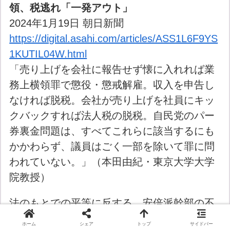
領、税逃れ「一発アウト」
2024年1月19日 朝日新聞
https://digital.asahi.com/articles/ASS1L6F9YS
1KUTIL04W.html
「売り上げを会社に報告せず懐に入れれば業
務上横領罪で懲役・懲戒解雇。収入を申告し
なければ脱税。会社が売り上げを社員にキッ
クバックすれば法人税の脱税。自民党のパー
券裏金問題は、すべてこれらに該当するにも
かかわらず、議員はごく一部を除いて罪に問
われていない。」（本田由紀・東京大学大学
院教授）
法のもとでの平等に反する。安倍派幹部の不
起訴は憲法違反だ。
ホーム
シェア
トップ
サイドバー