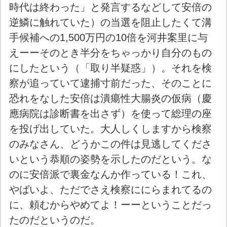
時代は終わった」と発言するなどして安倍の
逆鱗に触れていた）の当選を阻止したくて溝
手候補への1,500万円の10倍を河井案里に与
えーーそのとき半分をちゃっかり自分のもの
にしたという（「取り半疑惑」）。それを検
察が追っていて逮捕寸前だった、そのことに
恐れをなした安倍は潰瘍性大腸炎の仮病（慶
應病院は診断書を出さず）を使って総理の座
を投げ出していた。大人しくしますから検察
のみなさん、どうかこの件は見逃してくださ
いという恭順の姿勢を示したのだという。な
のに安倍派で裏金なんか作っている！これ、
やばいよ、ただでさえ検察ににらまれてるの
に、頼むからやめてよ！ーーということだっ
たのだというのだ。