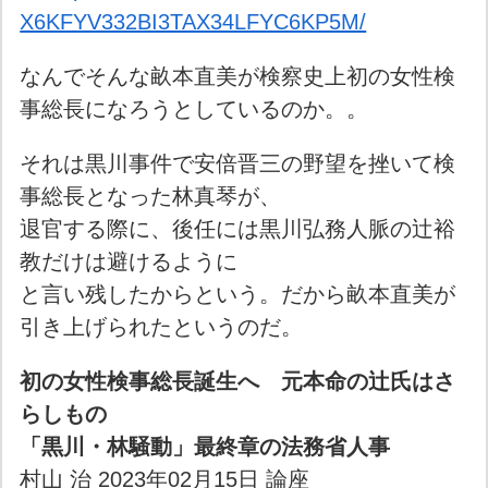
X6KFYV332BI3TAX34LFYC6KP5M/
なんでそんな畝本直美が検察史上初の女性検
事総長になろうとしているのか。。
それは黒川事件で安倍晋三の野望を挫いて検
事総長となった林真琴が、
退官する際に、後任には黒川弘務人脈の辻裕
教だけは避けるように
と言い残したからという。だから畝本直美が
引き上げられたというのだ。
初の女性検事総長誕生へ 元本命の辻氏はさ
らしもの
「黒川・林騒動」最終章の法務省人事
村山 治 2023年02月15日 論座