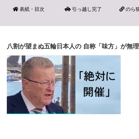
表紙・目次
引っ越し完了
のら猫
八割が望まぬ五輪日本人の 自称「味方」が無