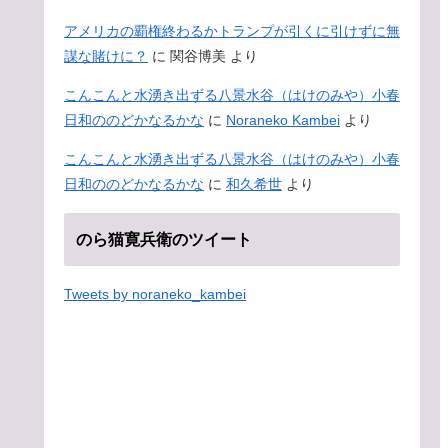
アメリカの覇権終わるかトランプが引くに引けずに無
謀な賭けに？
に
関谷博美
より
こんこんと水湧き出ずる八景水谷（はけのみや）小春
日和ののどかなるかな
に
Noraneko Kambei
より
こんこんと水湧き出ずる八景水谷（はけのみや）小春
日和ののどかなるかな
に
和久希世
より
のら猫寛兵衛のツイート
Tweets by noraneko_kambei