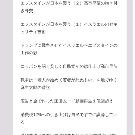
エプスタインが日本を襲う（２）高市早苗の抱き付
き外交
エプスタインが日本を襲う（１）イスラエルのセキ
ュリティ技術
トランプに戦争させたイスラエル〜エプスタインの
工作の影
ニッポンを弱く貧しく自民党その総仕上げ高市早苗
戦争は「老人が始めて若者が死ぬもの」を地でゆく
麻生太郎の遊説
広告と金で作った圧勝ムード動画再生１億回超え
消費税12%への引き上げは自民ですでに議論してい
る