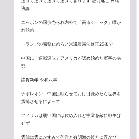
逃げて逃げて逃げて逃げて参ります 敵前逃亡 日曜
逃論
ニッポンの国債売られ内外で「高市ショック」囁か
れ始め
トランプの職務止めろと米議員憲法修正25条で
中国に「連戦連敗」アメリカが認め始めた軍事の劣
勢
謹賀新年 令和八年
ナポレオン：中国は眠らせておけ目覚めたら世界を
震撼させるによって
アメリカは弱い国には攻め入れど中露を敵に戦争は
せず
雲仙は雲にかすみて茫洋と有明海の彼方に浮かび