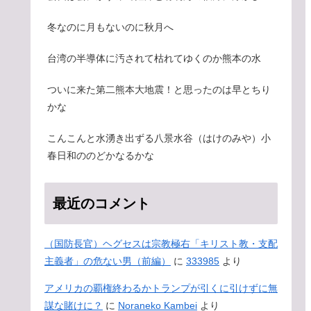
冬なのに月もないのに秋月へ
台湾の半導体に汚されて枯れてゆくのか熊本の水
ついに来た第二熊本大地震！と思ったのは早とちり
かな
こんこんと水湧き出ずる八景水谷（はけのみや）小
春日和ののどかなるかな
最近のコメント
（国防長官）ヘグセスは宗教極右「キリスト教・支配
主義者」の危ない男（前編）
に
333985
より
アメリカの覇権終わるかトランプが引くに引けずに無
謀な賭けに？
に
Noraneko Kambei
より