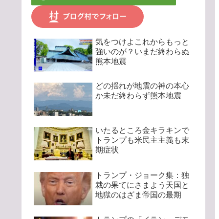
気をつけよこれからもっと
強いのが？いまだ終わらぬ
熊本地震
どの揺れが地震の神の本心
か未だ終わらず熊本地震
いたるところ金キラキンで
トランプも米民主主義も末
期症状
トランプ・ジョーク集：独
裁の果てにさまよう天国と
地獄のはざま帝国の最期