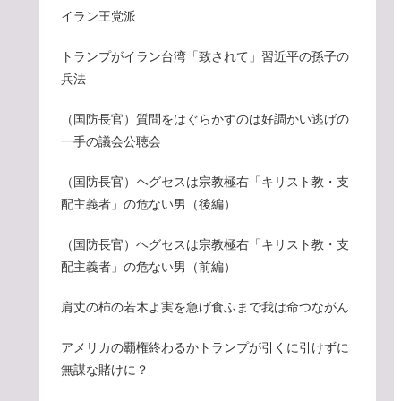
イラン王党派
トランプがイラン台湾「致されて」習近平の孫子の
兵法
（国防長官）質問をはぐらかすのは好調かい逃げの
一手の議会公聴会
（国防長官）ヘグセスは宗教極右「キリスト教・支
配主義者」の危ない男（後編）
（国防長官）ヘグセスは宗教極右「キリスト教・支
配主義者」の危ない男（前編）
肩丈の柿の若木よ実を急げ食ふまで我は命つながん
アメリカの覇権終わるかトランプが引くに引けずに
無謀な賭けに？