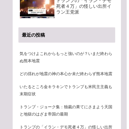
トランプの「イラン・デモ
死者４万」の怪しい出所イ
ラン王党派
最近の投稿
気をつけよこれからもっと強いのが？いまだ終わら
ぬ熊本地震
どの揺れが地震の神の本心か未だ終わらず熊本地震
いたるところ金キラキンでトランプも米民主主義も
末期症状
トランプ・ジョーク集：独裁の果てにさまよう天国
と地獄のはざま帝国の最期
トランプの「イラン・デモ死者４万」の怪しい出所