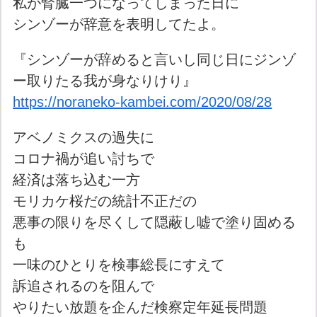
私が腎臓一つになってしまった日に
シンゾーが辞意を表明してたよ。
『シンゾーが辞めると言いし同じ日にジンゾ
ー取りたる我が身なりけり』
https://noraneko-kambei.com/2020/08/28
アベノミクスの過失に
コロナ禍が追い討ちで
経済は落ち込む一方
モリカケ桜だの統計不正だの
悪事の限りを尽くして隠蔽し嘘で塗り固める
も
一味のひとりを検事総長にすえて
訴追されるのを阻んで
やりたい放題を企んだ検察定年延長問題