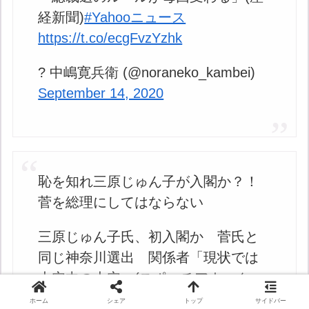
経新聞)
#Yahooニュース
https://t.co/ecgFvzYzhk
? 中嶋寛兵衛 (@noraneko_kambei)
September 14, 2020
恥を知れ三原じゅん子が入閣か？！
菅を総理にしてはならない
三原じゅん子氏、初入閣か 菅氏と
同じ神奈川選出 関係者「現状では
大穴中の大穴」(スポニチアネック
ス)
#Yahooニュース
ホーム
シェア
トップ
サイドバー