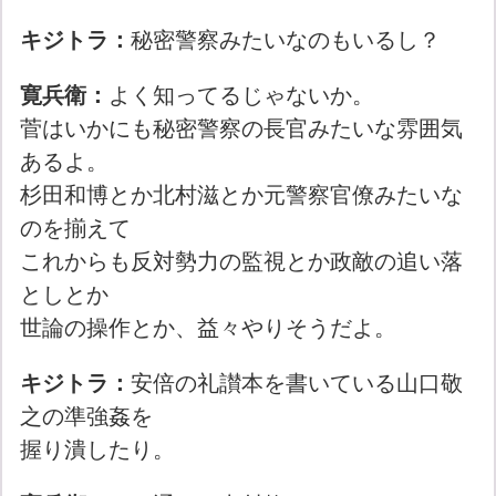
キジトラ：
秘密警察みたいなのもいるし？
寛兵衛：
よく知ってるじゃないか。
菅はいかにも秘密警察の長官みたいな雰囲気
あるよ。
杉田和博とか北村滋とか元警察官僚みたいな
のを揃えて
これからも反対勢力の監視とか政敵の追い落
としとか
世論の操作とか、益々やりそうだよ。
キジトラ：
安倍の礼讃本を書いている山口敬
之の準強姦を
握り潰したり。