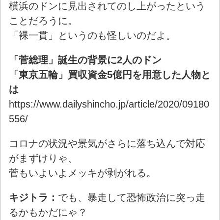
横浜のドンに見出されてのし上がったという
ことだろうに。
「裸一貫」というのも怪しいのだよ。
「菅総理」誕生の背景に2人のドン
「東京五輪」買収資金5億円を用意した人物と
は
https://www.dailyshincho.jp/article/2020/09180
556/
コロナの状況や景気がさらに落ち込んで対応
がまずけりゃ、
菅もいよいよメッキが剥がれる。
キジトラ：
でも、暴走して恐怖政治に突っ走
るかもかだにゃ？