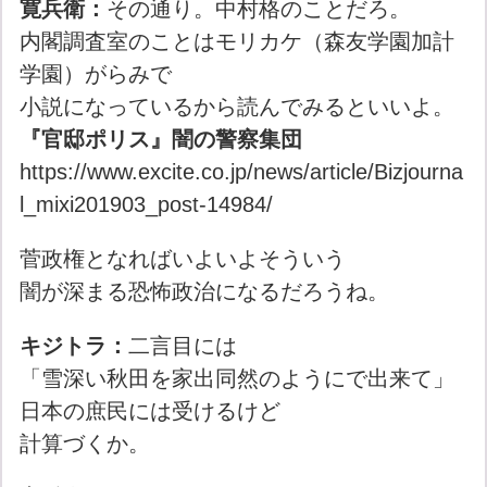
寛兵衛：
その通り。中村格のことだろ。
内閣調査室のことはモリカケ（森友学園加計
学園）がらみで
小説になっているから読んでみるといいよ。
『官邸ポリス』闇の警察集団
https://www.excite.co.jp/news/article/Bizjourna
l_mixi201903_post-14984/
菅政権となればいよいよそういう
闇が深まる恐怖政治になるだろうね。
キジトラ：
二言目には
「雪深い秋田を家出同然のようにで出来て」
日本の庶民には受けるけど
計算づくか。