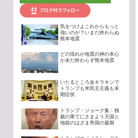
気をつけよこれからもっと
強いのが？いまだ終わらぬ
熊本地震
どの揺れが地震の神の本心
か未だ終わらず熊本地震
いたるところ金キラキンで
トランプも米民主主義も末
期症状
トランプ・ジョーク集：独
裁の果てにさまよう天国と
地獄のはざま帝国の最期