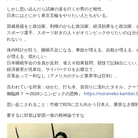
しかし思い込んだら試練の道を行くが男のど根性。
日本にはとにかく東京五輪をやりたい人たちがいる。
国威発揚をと政治家、利権のからむ政治家、経済効果をと政治家、
スポーツ選手、スポーツ好きの人々がオリンピックやりたいのは分
れない）。
体内時計が狂う、睡眠不足になる、事故が増える、自殺が増える、
が増える、煩わしい、
日本睡眠学会の全員が反対、省エネ効果疑問、競技で記録出にくい、I
経済被害が兆単位、サイバーテロをお膳立て、
百害あって一利なし（アメリカのテレビ業界等は巨利）。
言われている対策：ゆかた、打ち水、首回りに濡れたタオル、クー
御臨終？ 〜2020シニンピックの恐怖』
https://noraneko-kambei.b
思い起こされること：竹槍でB29に立ち向かう日本人、勝算なき開
要するに対策は挙国一致の精神論ですな