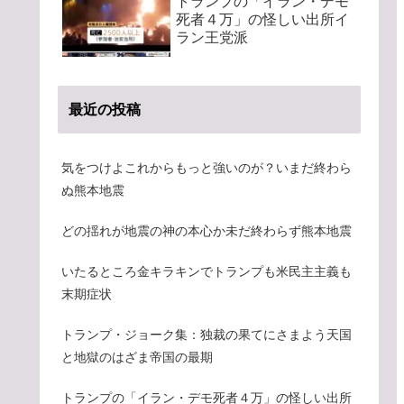
トランプの「イラン・デモ
死者４万」の怪しい出所イ
ラン王党派
最近の投稿
気をつけよこれからもっと強いのが？いまだ終わら
ぬ熊本地震
どの揺れが地震の神の本心か未だ終わらず熊本地震
いたるところ金キラキンでトランプも米民主主義も
末期症状
トランプ・ジョーク集：独裁の果てにさまよう天国
と地獄のはざま帝国の最期
トランプの「イラン・デモ死者４万」の怪しい出所