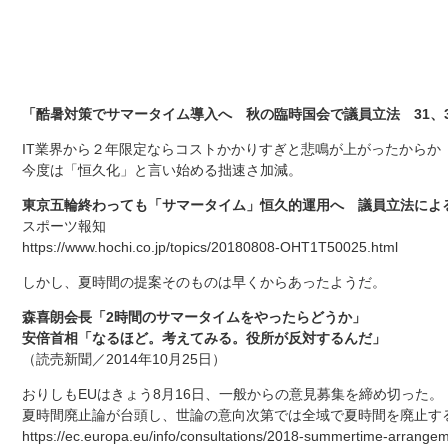
「酷暑対策でサマータイム導入へ 秋の臨時国会で議員立法 31、
IT業界から２年限定ならコストかかりすぎと悲鳴が上がったからか
今度は「恒久化」と言い始める拙速さ加減。
東京五輪終わっても「サマータイム」恒久的運用へ 議員立法によ
スポーツ報知
https://www.hochi.co.jp/topics/20180808-OHT1T50025.html
しかし、夏時間の提案そのものは早くからあったようだ。
森喜朗会長「2時間のサマータイムをやったらどうか」
安倍首相「なるほど。考えてみる。役所が反対するんだ」
（読売新聞／2014年10月25日）
おりしもEUはきょう8月16日、一般からの意見募集を締め切った。
夏時間廃止論が台頭し、世論の意向次第では全域で夏時間を廃止す
https://ec.europa.eu/info/consultations/2018-summertime-arrange