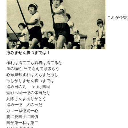
これが今復
涼みません勝つまでは！
権利は捨てても義務は捨てるな
血の犠牲 汗で応えて頑張らう
心頭滅却すれば火もまた涼し
欲しがりません勝つまでは
進め日の丸 つづけ国民
聖戦へ民一億の体当たり
兵隊さんよありがとう
進め一億 火の玉だ
万世一系億兆一心
胸に愛国手に国債
国が第一私は第二