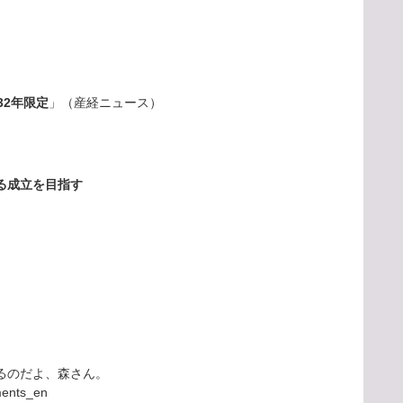
32年限定
」（産経ニュース）
る成立を目指す
るのだよ、森さん。
ments_en