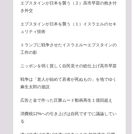
エプスタインが日本を襲う（２）高市早苗の抱き付
き外交
エプスタインが日本を襲う（１）イスラエルのセキ
ュリティ技術
トランプに戦争させたイスラエル〜エプスタインの
工作の影
ニッポンを弱く貧しく自民党その総仕上げ高市早苗
戦争は「老人が始めて若者が死ぬもの」を地でゆく
麻生太郎の遊説
広告と金で作った圧勝ムード動画再生１億回超え
消費税12%への引き上げは自民ですでに議論してい
る