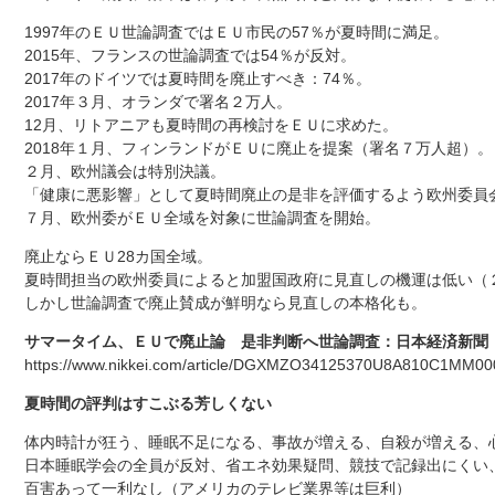
1997年のＥＵ世論調査ではＥＵ市民の57％が夏時間に満足。
2015年、フランスの世論調査では54％が反対。
2017年のドイツでは夏時間を廃止すべき：74％。
2017年３月、オランダで署名２万人。
12月、リトアニアも夏時間の再検討をＥＵに求めた。
2018年１月、フィンランドがＥＵに廃止を提案（署名７万人超）。
２月、欧州議会は特別決議。
「健康に悪影響」として夏時間廃止の是非を評価するよう欧州委員
７月、欧州委がＥＵ全域を対象に世論調査を開始。
廃止ならＥＵ28カ国全域。
夏時間担当の欧州委員によると加盟国政府に見直しの機運は低い（
しかし世論調査で廃止賛成が鮮明なら見直しの本格化も。
サマータイム、ＥＵで廃止論 是非判断へ世論調査：日本経済新聞
https://www.nikkei.com/article/DGXMZO34125370U8A810C1MM00
夏時間の評判はすこぶる芳しくない
体内時計が狂う、睡眠不足になる、事故が増える、自殺が増える、
日本睡眠学会の全員が反対、省エネ効果疑問、競技で記録出にくい、
百害あって一利なし（アメリカのテレビ業界等は巨利）