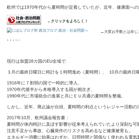
欧州では1970年代から夏時間が定着していたが、近年、健康面へ
←クリックをよろしく！
←
大変お手数とは存じ
↓ ↓ ↓ ↓ ↓
現行は加盟28カ国のEU全域で:
３月の最終日曜日に時計を１時間進め（夏時間）、 10月の最終日
1916年に７割弱の国で一時的に導入。
1970年代後半から本格導入する国が相次ぎ、
1990年代に市場統合の進展と共にＥＵ共通の夏時間を整備。
しかし、近年、廃止論が台頭。夏時間の利点というレジャー活動の
2017年10月、欧州議会報告書：
夏時間が体内時計に及ぼす影響が従来考えられていたより深刻な可
注意不足から事故、心臓発作のリスクを高めるなど健康被害も。
エネルギー消費に効果はわずか。日照時間と関係なく使われる電気