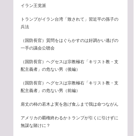
イラン王党派
トランプがイラン台湾「致されて」習近平の孫子の
兵法
（国防長官）質問をはぐらかすのは好調かい逃げの
一手の議会公聴会
（国防長官）ヘグセスは宗教極右「キリスト教・支
配主義者」の危ない男（後編）
（国防長官）ヘグセスは宗教極右「キリスト教・支
配主義者」の危ない男（前編）
肩丈の柿の若木よ実を急げ食ふまで我は命つながん
アメリカの覇権終わるかトランプが引くに引けずに
無謀な賭けに？