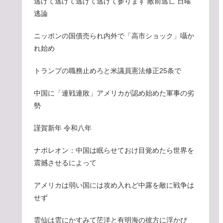
逃げて逃げて逃げて逃げて参ります 敵前逃亡 日曜
逃論
ニッポンの国債売られ内外で「高市ショック」囁か
れ始め
トランプの職務止めろと米議員憲法修正25条で
中国に「連戦連敗」アメリカが認め始めた軍事の劣
勢
謹賀新年 令和八年
ナポレオン：中国は眠らせておけ目覚めたら世界を
震撼させるによって
アメリカは弱い国には攻め入れど中露を敵に戦争は
せず
雲仙は雲にかすみて茫洋と有明海の彼方に浮かび