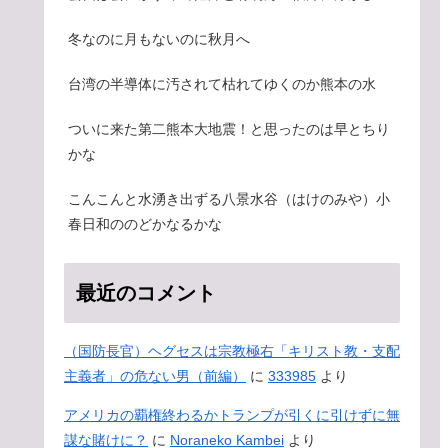
冬なのに月もないのに秋月へ
台湾の半導体に汚されて枯れてゆくのか熊本の水
ついに来た第二熊本大地震！と思ったのは早とちり
かな
こんこんと水湧き出ずる八景水谷（はけのみや）小
春日和ののどかなるかな
最近のコメント
（国防長官）ヘグセスは宗教極右「キリスト教・支配
主義者」の危ない男（前編）
に
333985
より
アメリカの覇権終わるかトランプが引くに引けずに無
謀な賭けに？
に
Noraneko Kambei
より