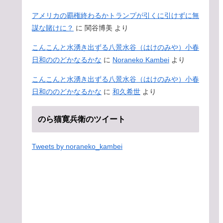
アメリカの覇権終わるかトランプが引くに引けずに無
謀な賭けに？
に
関谷博美
より
こんこんと水湧き出ずる八景水谷（はけのみや）小春
日和ののどかなるかな
に
Noraneko Kambei
より
こんこんと水湧き出ずる八景水谷（はけのみや）小春
日和ののどかなるかな
に
和久希世
より
のら猫寛兵衛のツイート
Tweets by noraneko_kambei