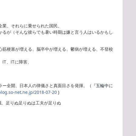
企業、それらに乗せられた国民、
かるが（そんな彼らでも暑い時期は嫌と言う人はいるかもし
心筋梗塞が増える、脳卒中が増える、鬱病が増える、不登校
T、ITに障害、
（『五輪中に
ラー全開、日本人の律儀さと真面目さを発揮。
log.so-net.ne.jp/2018-07-20
)
戦、足りぬ足りぬは工夫が足りぬ