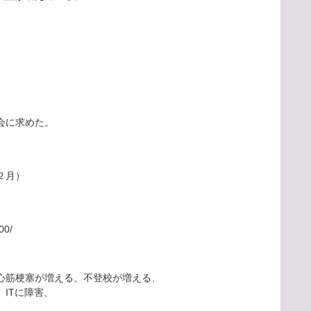
会に求めた。
２月）
00/
心筋梗塞が増える、不登校が増える、
ITに障害、