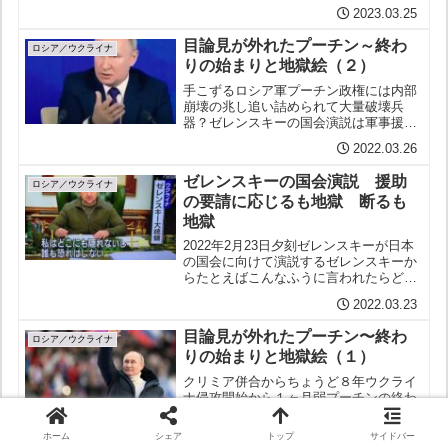
めしとると洒落たつもりが役立たず敵も
2023.03.25
味方もパンを食う国平和こそ日本の国是
指導者が 敵愾心を掻き立てちゃダメ戦争
目論見が外れたプーチン～終わ
にそれで勝てると...
ロシア／ウクライナ
りの始まりと地獄絵（２）
手こずるロシア軍プーチン政権には内部
崩壊の兆し追い詰められて大量破壊兵
器？ゼレンスキーの国会演説は軍事援助
をせがむ相手ーーアメリカやイギリスの
2022.03.26
議会に対するものとは一味違った平和憲
法で軍事面の協力ではそもそも多くを望
ゼレンスキーの国会演説 援助
めない日本米議会への演説で...
ロシア／ウクライナ
の要請に応じるも地獄 断るも
地獄
2022年2月23日夕刻ゼレンスキーが日本
の国会に向けて演説するゼレンスキーか
らたとえばこんなふうに言われたらどう
する日本「…私の国ウクライナは突然ロ
2022.03.23
シア軍に侵略され今もなお無差別の激し
い攻撃を受け続けています多くの住民を
目論見が外れたプーチン〜終わ
殺され住宅も劇場も...
ロシア／ウクライナ
りの始まりと地獄絵（１）
クリミア併合からちょうど８年ウクライ
ナ侵攻開始から１ヶ月弱プーチンの終わ
りの始まりかさまざまな数字が上がって
いるがウクライナに侵攻したロシア軍の
ホーム
シェア
トップ
サイドバー
2022.03.20
死者は7,000人（英国防省）ウクライナ