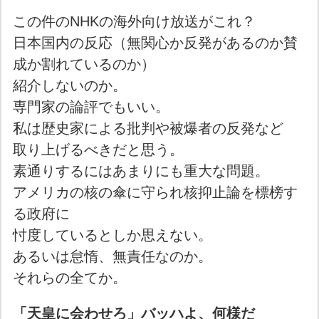
この件のNHKの海外向け放送がこれ？
日本国内の反応（無関心か反発があるのか賛
成か割れているのか）
紹介しないのか。
専門家の論評でもいい。
私は歴史家による批判や被爆者の反発など
取り上げるべきだと思う。
素通りするにはあまりにも重大な問題。
アメリカの核の傘に守られ核抑止論を標榜す
る政府に
忖度しているとしか思えない。
あるいは怠惰、無責任なのか。
それらの全てか。
「天皇に会わせろ」バッハよ、何様だ