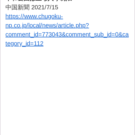
中国新聞 2021/7/15
https://www.chugoku-
np.co.jp/local/news/article.php?
comment_id=773043&comment_sub_id=0&ca
tegory_id=112