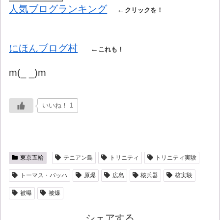
人気ブログランキング
←
クリックを！
にほんブログ村
←
これも！
m(_ _)m
いいね！ 1
東京五輪
テニアン島
トリニティ
トリニティ実験
トーマス・バッハ
原爆
広島
核兵器
核実験
被曝
被爆
シェアする