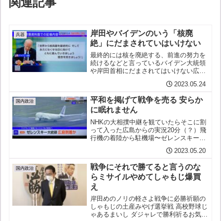
関連記事
岸田やバイデンのいう「核廃
兵器
絶」にだまされていはいけない
最終的には核を廃絶する、前進の努力を
続けるなどと言っているバイデン大統領
や岸田首相にだまされてはいけない広島
の原爆資料館を2016年に訪れたアメリカ
2023.05.24
のケリー国務長官（当時）展示物を一つ
一つ見て説明文も食い入るようにして読
平和を掲げて戦争を売る 安らか
んでいたという時間も...
国内政治
に眠れません
NHKの大相撲中継を観ていたらそこに割
って入った広島からの実況20分（？）飛
行機の着陸から駐機場〜ゼレンスキーが
タラップを降りてきて〜車に乗って空港
2023.05.20
を後にするまでの逐一をいちいち伝え
る、、機体に「リパブリック」と書かれ
戦争にそれで勝てると言うのな
ていますとアナウンサー...
国内政治
らミサイルやめてしゃもじ爆買
え
岸田めのノリの軽さよ戦争に必勝祈願の
しゃもじの土産みやげ選挙戦 高校野球じ
ゃあるまいし ダジャレで勝利祈るお気楽