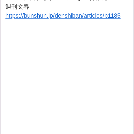
週刊文春
https://bunshun.jp/denshiban/articles/b1185