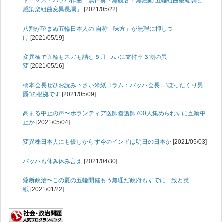
トーマス・バッハ作曲「無伴奏・無観客・無感動 五輪組曲破綻調と
感染楽組曲変異長調」
[2021/05/22]
八割が望まぬ五輪日本人の 自称「味方」が無理に押しつ
け
[2021/05/19]
変異種で五輪もスガも詰む５月 ついに支持率３割の異
変
[2021/05/16]
橋本会長ぜひお読み下さい米紙コラム：バッハ会長＝”ぼったくり男
爵”の根拠です
[2021/05/09]
高まる中止の声〜ボランティア医師看護師700人集められずに五輪中
止か
[2021/05/04]
変異株日本人にも優しからず今のインドは明日の日本か
[2021/05/03]
バッハも休み休み言え
[2021/04/30]
爺断政治〜この夏の五輪開催もう無理だ政府もすでに一致と英
紙
[2021/01/22]