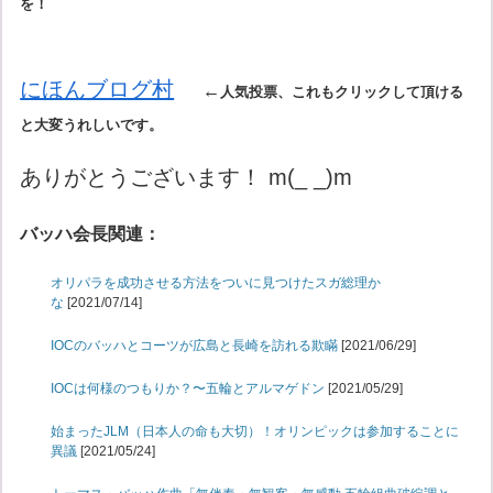
を！
にほんブログ村
←
人気投票、これもクリックして頂ける
と大変うれしいです。
ありがとうございます！ m(_ _)m
バッハ会長関連：
オリパラを成功させる方法をついに見つけたスガ総理か
な
[2021/07/14]
IOCのバッハとコーツが広島と長崎を訪れる欺瞞
[2021/06/29]
IOCは何様のつもりか？〜五輪とアルマゲドン
[2021/05/29]
始まったJLM（日本人の命も大切）！オリンピックは参加することに
異議
[2021/05/24]