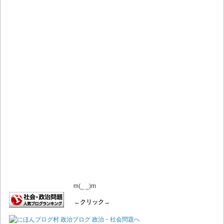
m(_ _)m
←クリック→