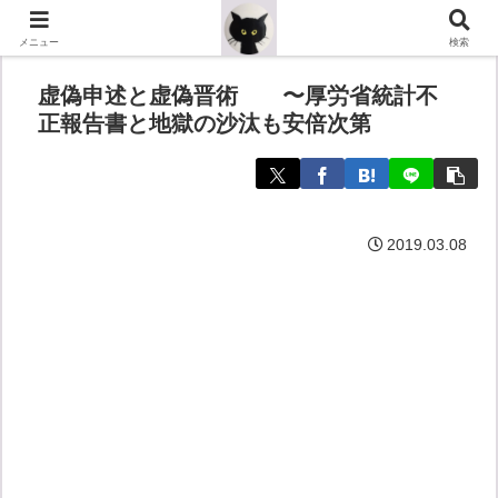
メニュー
検索
虚偽申述と虚偽晋術 〜厚労省統計不
正報告書と地獄の沙汰も安倍次第
2019.03.08