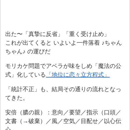
出た〜「真摯に反省」「重く受け止め」
これが出てくると いよいよ一件落着 ♪ちゃん
ちゃん♪ の運びだ
モリカケ問題でアベラが味をしめ「魔法の公
式」化している
「地位に恋々立方程式」
「統計不正」も、結局その通りの流れとなっ
てきた。
安倍（膿の親）：意向／要望／指示（口頭／
文書（→破棄）／風／空気／目配せ／以心伝
心