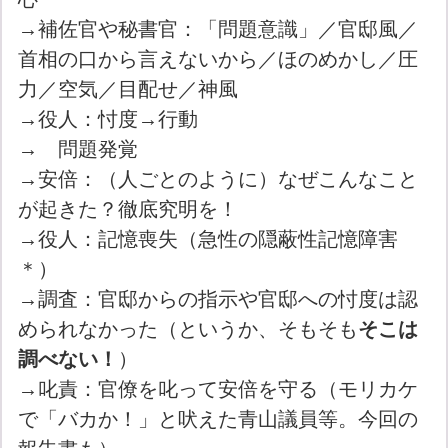
→補佐官や秘書官：「問題意識」／官邸風／
首相の口から言えないから／ほのめかし／圧
力／空気／目配せ／神風
→役人：忖度→行動
→ 問題発覚
→安倍：（人ごとのように）なぜこんなこと
が起きた？徹底究明を！
→役人：記憶喪失（急性の隠蔽性記憶障害
＊）
→調査：官邸からの指示や官邸への忖度は認
められなかった（というか、そもそも
そこは
調べない！
）
→叱責：官僚を叱って安倍を守る（モリカケ
で「バカか！」と吠えた青山議員等。今回の