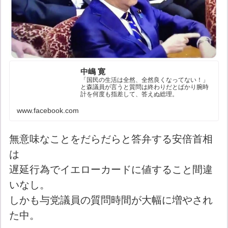
中嶋 寛
「国民の生活は全然、全然良くなってない！」
と森議員が言うと質問は終わりだとばかり腕時
計を何度も指差して、答えぬ総理。
www.facebook.com
無意味なことをだらだらと答弁する安倍首相
は
遅延行為でイエローカードに値すること間違
いなし。
しかも与党議員の質問時間が大幅に増やされ
た中。