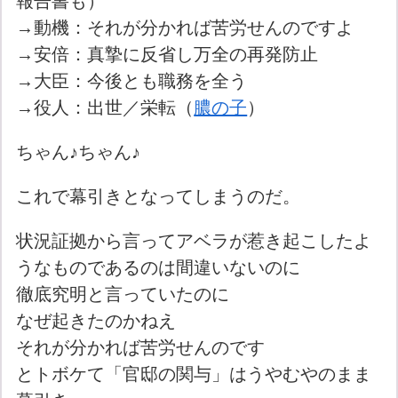
報告書も）
→動機：それが分かれば苦労せんのですよ
→安倍：真摯に反省し万全の再発防止
→大臣：今後とも職務を全う
→役人：出世／栄転（
膿の子
）
ちゃん♪ちゃん♪
これで幕引きとなってしまうのだ。
状況証拠から言ってアベラが惹き起こしたよ
うなものであるのは間違いないのに
徹底究明と言っていたのに
なぜ起きたのかねえ
それが分かれば苦労せんのです
とトボケて「官邸の関与」はうやむやのまま