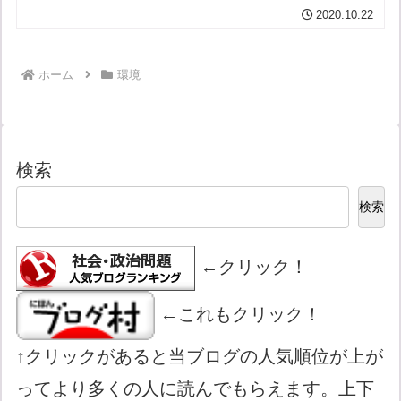
原稿読み合わせ会そしてNHKの報道につ
2020.10.22
いてさらには任命を拒否された学者の記
者会見を追記菅首相、学術会議会員は
「国民に理解される存在で...
ホーム
環境
検索
検索
←クリック！
←これもクリック！
↑クリックがあると当ブログの人気順位が上が
ってより多くの人に読んでもらえます。上下