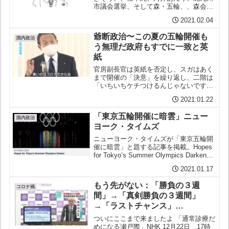
市議会選挙、そして森・五輪、、森会長
辞任はあと一押しだ「邪魔と言われれば
2021.02.04
老害、粗大ゴミとして掃いてもらえばい
い」 女性差別発言の「撤回・謝罪」会見
爺断政治〜この夏の五輪開催も
で漏らした森喜朗五輪組...
国内政治
う無理だ政府もすでに一致と英
紙
官房副長官は英紙を否定し、スガはあく
まで開催の「決意」を繰り返し、二階は
「いちいちケチつけるんじゃないです
よ」と批判を受け付けず、麻生は「悪い
2021.01.22
のはコロナ」と責任を認めず、森は世論
調査がけしからんと圧力をかけ、、日本
「東京五輪開催に暗雲」ニュー
は末期的な「爺断政治」へと...
国内政治
ヨーク・タイムズ
ニューヨーク・タイムズが「東京五輪開
催に暗雲」と題する記事を掲載。Hopes
for Tokyo’s Summer Olympics Darken1
月15日付び記事。大筋、以下の通りであ
2021.01.17
る。日本でも欧米でも新型コロナの感染
が拡大する中、日本...
もう先がない：「勝負の３週
コロナ禍
間」→「真剣勝負の３週間」
→「ラストチャンス」…
ついにここまで来ましたよ 「通常診療だ
めになる瀬戸際」NHK 12月22日 17時