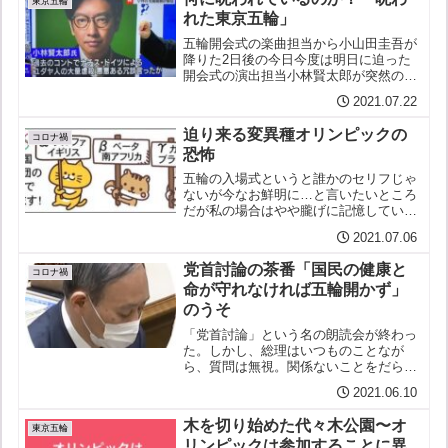
東京五輪
れた東京五輪」
五輪開会式の楽曲担当から小山田圭吾が
降りた2日後の今日今度は明日に迫った
開会式の演出担当小林賢太郎が突然の解
任となった
2021.07.22
迫り来る変異種オリンピックの
コロナ禍
恐怖
五輪の入場式というと誰かのセリフじゃ
ないが今なお鮮明に…と言いたいところ
だが私の場合はやや朧げに記憶している
それがこんなことになろうとは誰が予想
2021.07.06
しえたであろう#水際の不手際 No. 162
迫り来る変異種オリンピックの恐怖こん
党首討論の茶番「国民の健康と
にちわ ♪ こ...
コロナ禍
命が守れなければ五輪開かず」
のうそ
「党首討論」という名の朗読会が終わっ
た。しかし、総理はいつものことなが
ら、質問は無視。関係ないことをだらだ
ら話す。安倍の時からずっとそうだが今
2021.06.10
はコロナ禍、新しいのは「そんなこと聞
いてないよ！」の野党議員のヤジがない
木を切り始めた代々木公園〜オ
ことくらいか。これは先の国...
東京五輪
リンピックは参加することに異