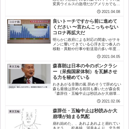
変異ウイルスの急増だがアメリカでも変
異株が主流となったブラジルではブラジ
2021.04.08
ル型変異株が猛威を振るい１日の死者が
過去最多となった（4,195人）そこへ南
良いトーチですから前に進めて
ア型も新たに見つかっ...
コロナ禍
ください 〜言わんこっちゃない
コロナ再拡大だ
明らかに政府による対応の間違いがテキ
メンに響いてきている心浮き立つ春人の
移動・異動や行事や歓送迎の多い年度の
変わり目しかも年末年始の対応が後手に
2021.04.05
回って打ち寄せた波が収まりつつも再度
ぶり返す兆しが見え始めたというーーち
森喜朗は日本の今のボンクラシ
ょうど１年前の安倍や菅や...
東京五輪
ー（呆痴国家体制）を瓦解させ
る力を秘めている
わきあがる非難の嵐 辞めそうで辞めない
森も最後は辞める前回も書いたが森会長
『森辞任・五輪中止は秒読みか大崩壊が
始まる気配』あと一押しというところま
2021.02.06
で辞任の圧力が高まった本人もついに転
職の道を模索かと思いきや辞めないと言
森辞任・五輪中止は秒読みか大
う毎日新聞との最新のイ...
東京五輪
崩壊が始まる気配
崩れ始めた、、あれよあれよと崩れてい
きそう、、松本純、河井あんり、北九州