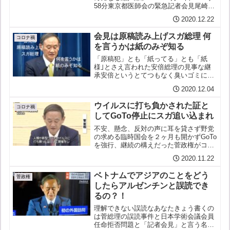
58分東京都医師会の緊急記者会見尾崎治
夫会長：「通常診療がだめになる瀬戸際
2020.12.22
でラストチャンスだ」「感染者が先週よ
り１００人増え増加が止まる気配がな
会見は原稿読み上げスガ総理 何
い」「２３区や...
コロナ禍
を言うかは紙のみぞ知る
「原稿犯」とも「紙ってる」とも「紙
様｣とさえ言われた安倍総理の見事な継
承安倍というとてつもなく臭いゴミに蓋
をする男と言われた菅が自分で自分に蓋
2020.12.04
をする就任後ほぼ三ヶ月スガ総理「記者
会見」はやっと二度目か菅首相、就任以
ウイルスに打ち負かされた証と
来の会見 際立つ発信不足時...
コロナ禍
してGoTo停止にスガ追い込まれ
不安、懸念、反対の声に耳を貸さず野党
の求める臨時国会を２ヶ月も開かずGoTo
を強行、継続の構えだった菅政権がコロ
ナ第三波の急速な高まりに（日本医師会
2020.11.22
会長はGoToがきっかけと訴え）ついに方
向転換を余儀なくされた。感染拡大地へ
ベトナムでアジアのことをどう
の旅行予約停止、...
菅政権
したらアルゼンチンと誤読でき
るの？！
理解できない誤読なあなたきょう書くの
は菅総理の誤読事件と日本学術会議会員
任命拒否問題と「記者会見」と言う名の