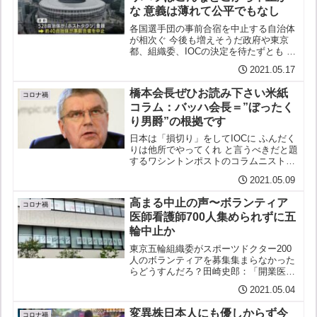
な 意義は薄れて公平でもなし
各国選手団の事前合宿を中止する自治体
が相次ぐ 今後も増えそうだ政府や東京
都、組織委、IOCの決定を待たずとも こ
ういったところから開催が難しくなるだ
2021.05.17
ろう少なくとも開催の意義が薄れ （国際
交流がなく平和への貢献なし） 公平性が
橋本会長ぜひお読み下さい米紙
失われ （合宿の...
コロナ禍
コラム：バッハ会長＝”ぼったく
り男爵”の根拠です
日本は「損切り」をしてIOCに ふんだく
りは他所でやってくれ と言うべきだと題
するワシントンポストのコラムニスト、
サリー・ジェンキンズの記事です。橋本
2021.05.09
聖子・組織委会長あなたはIOCバッハ会
長が「ぼったくり男爵」呼ばわりされる
高まる中止の声〜ボランティア
「根拠」が分から...
コロナ禍
医師看護師700人集められずに五
輪中止か
東京五輪組織委がスポーツドクター200
人のボランティアを募集集まらなかった
らどうすんだろ？田崎史郎：「開業医の
方々は、わりとノンビリやっていらっし
2021.05.04
ゃる…協力していただけるんじゃない
か」スポーツ報知 4/28東京五輪スポーツ
変異株日本人にも優しからず今
ドクター募集メール...
コロナ禍