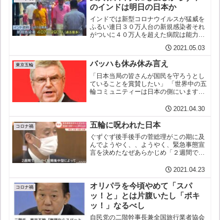
のインドは明日の日本か
インドでは新型コロナウイルスが猛威を
ふるい連日３０万人台の新規感染者それ
がついに４０万人を超えた病院は能力の
限界を超え患者の受け入れを拒み始めて
2021.05.03
いる治療も満足に受けられず死にゆく
人々火葬場の火は絶えることもない下手
バッハも休み休み言え
するとそんな今のインドは明...
東京五輪
「日本当局の皆さんが国民を守ろうとし
ていることを賞賛したい」 「世界中の五
輪コミュニティーは日本の側にいます。
日本と共に歩みます」 「日本の社会は連
帯感をもって、しなやかに対応してい
2021.04.30
る」「日本国民の精神は賞賛の的で
す。 粘り強さや、へこたれ...
五輪に呪われた日本
コロナ禍
ぐずぐず後手後手の菅総理がこの期に及
んでようやく、、ようやく、緊急事態宣
言を決めたなぜあらかじめ「２週間で」
と区切ってあるのか「変異株を押さえ込
む」と言うのは勝手だが、もし抑え込め
2021.04.23
なかったら、、あ、仮定のことは考えな
いんでしたね。。政府 緊...
オリパラを今頃やめて「スパ
コロナ禍
ッ！と」とは片腹いたし「ポキ
ッ！」なるべし
自民党の二階幹事長兼全国旅行業者協会