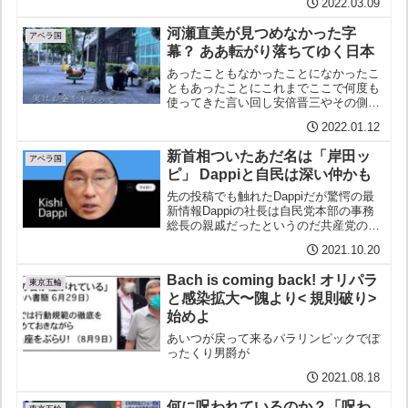
2022.03.09
侵攻を受けてか政府の北方四島をめぐる
表現が変更されておる紳士君：そうです
河瀬直美が見つめなかった字
ね安倍政権は領...
アベラ国
幕？ ああ転がり落ちてゆく日本
あったこともなかったことになかったこ
ともあったことにこれまでここで何度も
使ってきた言い回し安倍晋三やその側近
たちの言動に対してだが今回河瀬直美と
2022.01.12
いう東京五輪公式記録映画の監督の発言
がまさにそうだ「日本に国際社会からオ
新首相ついたあだ名は「岸田ッ
リンピックを7年前に招致...
アベラ国
ピ」 Dappiと自民は深い仲かも
先の投稿でも触れたDappiだが驚愕の最
新情報Dappiの社長は自民党本部の事務
総長の親戚だったというのだ共産党の赤
旗が報じた自民党本部や自民党議員らが
2021.10.20
顧客となっていたDappi伝えられるとこ
ろでは河井克行や小渕優子が使っていた
Bach is coming back! オリパラ
らしいそして...
東京五輪
と感染拡大〜隗より< 規則破り>
始めよ
あいつが戻って来るパラリンピックでぼ
ったくり男爵が
2021.08.18
何に呪われているのか？「呪わ