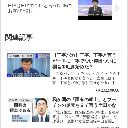
FTAはFTAでないと言うNHKの
お詫びと訂正
関連記事
【丁寧バカ】丁寧、丁寧と言う
安倍国葬・統一教会
が一向に丁寧でない岸田ついに
弱音を吐き始めた？
【丁寧バカ】 （ていねいばか）やたら丁
寧、丁寧と何かと言うと二言目には丁
寧、丁寧とバカ丁寧に言うが一向に丁寧
でないバカのこと。安倍元首相「国葬」
2022.09.06
費用 総額16億6000万円程度の概算公表
政府2022.9.6 NHK 松野官房長官：「丁
我が国の「固有の領土」とプー
寧に...
ロシア／ウクライナ
チンの足元を見て言う岸田かな
「北方領土、我が国固有の領土」首相が
答弁 対ロシア「安倍路線」修正 侵
攻受け、原則的立場に回帰朝日新聞
2022.3.9 西海先生：ロシアのウクライナ