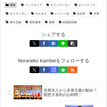
環境
インドネシア
オランウータン
オリンピック
カリマンタン
ボルネオ
レイシー法
先住民
木材
東京五輪
桜田義孝
森林
絶滅危惧種
シェアする
Noraneko Kambeiをフォローする
首相夫人から全体主義の勧め？
昭恵大喜利のお時間！