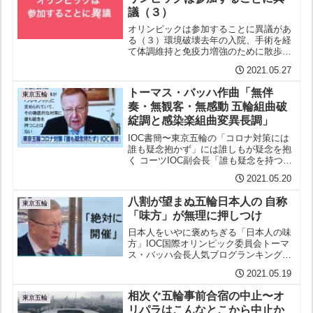
議（３）
オリンピックは参加することに異議があ
る（３）環境破壊去年の入院、手術を経
て体調維持と免疫力増強のために散歩と
森林浴をと時々訪れている近くの代々木
2021.05.27
公園しかしここは今では安倍の観光立国
政策で始まった羽田ルートの真下頭上の
トーマス・バッハ作曲「無伴
飛行機がうるさくてしょう...
東京五輪
奏・無観客・無感動 五輪組曲破
綻調と感染楽組曲変異長調」
IOC書簡〜東京五輪の「コロナ対策には
誰も疑念抱かず」には誰しもが疑念を抱
く コーツIOC副会長「誰も疑念を持つこ
とはない」？？何を根拠に断定するの
2021.05.20
だ？？ IOC書簡主張と根拠IOCも政府も
めちゃくちゃ根拠をかかげずIOCはバッ
八割が望まぬ五輪日本人の 自称
ハもコーツも...
東京五輪
「味方」が無理に押しつけ
日本人をいやに褒めちぎる「日本人の味
方」IOC国際オリンピック委員会トーマ
ス・バッハ会長人気ブログランキング
←応援クリックを！にほんブログ村 ←
2021.05.19
人気投票、上下ふたつともどうかよろし
く！日本人は望んでないのに日本人の自
相次ぐ五輪事前合宿の中止〜オ
称「味方」が五輪押し...
東京五輪
リパラはこんなとこから中止か