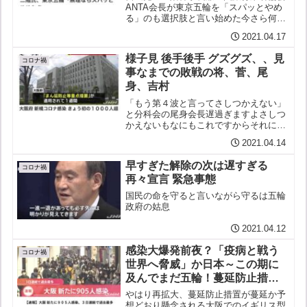
ANTA会長が東京五輪を「スパッとやめ
る」のも選択肢と言い始めた今さら何が
「スパッとやめる」だポロっと言いおっ
2021.04.17
てここまで何がなんでも開催だ、中止、
延期はありえん、人類がウイルスに打ち
様子見 後手後手 グズグズ、、見
勝った証などと言い開催...
コロナ禍
事なまでの敗戦の将、菅、尾
身、吉村
「もう第４波と言ってさしつかえない」
と分科会の尾身会長遅過ぎますよさしつ
かえないもなにもこれですからそれにま
ん防の効果（飲食店８時までの時短）を
2021.04.14
見極めると菅総理だが大して効果のあろ
うはずもない集団感染の発生は他の方が
早すぎた解除の次は遅すぎる
多いのだから！尾身会長が...
コロナ禍
再々宣言 緊急事態
国民の命を守ると言いながら守るは五輪
政府の姑息
2021.04.12
感染大爆発前夜？「疫病と戦う
コロナ禍
世界へ脅威」か日本～この期に
及んでまだ五輪！蔓延防止措置
が蔓延、、
やはり再拡大、蔓延防止措置が蔓延か予
想どおり懸念される大阪でのイギリス型