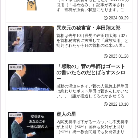
引用（「埋め込み」）記事が表示され
ず 投稿が虫食い状態になります。ご迷
惑をおかけしますが、回復までお待ちく
2024.09.29
ださい。m(_ _)m）追記：回復しない
し、facebookに問い合わせても返事は来
異次元の秘書官・岸田翔太郎
ないし...
国内政治
首相は去年10月長男の岸田翔太郎（32）
を首相秘書官に抜擢して「縁故採用」と
批判されたが今月の首相の欧米5カ国歴
訪ではその岸田秘書官がひしょかに公用
車を使いパリやロンドンで名所巡りの
2023.01.28
「観光三昧」だったとデイリー新潮が報
じた。パリ、ロンドンの...
「感動の」菅の弔辞はゴースト
国内政治
の書いたものだとばらすスシロ
ー
感動の渦涙をさそい菅の人気急上昇岸田
は終わりだポスト岸田は菅さんしかいな
い、、（誰が捏造してるのかさせてるの
かこの気運、、）そこへ冷や水を浴びせ
2022.10.10
たスシローこと田崎史郎：あれはゴース
トライターが書いたんですよとバラす田
虚人の星
崎史郎テレビによく出てき...
国内政治
内閣支持率は下がる一方ついに不支持率
が上回り（64%）国葬も反対が上回り
（62%）統一教会問題でも反発強まり
（70%超）いよいよ負けが込んできてい