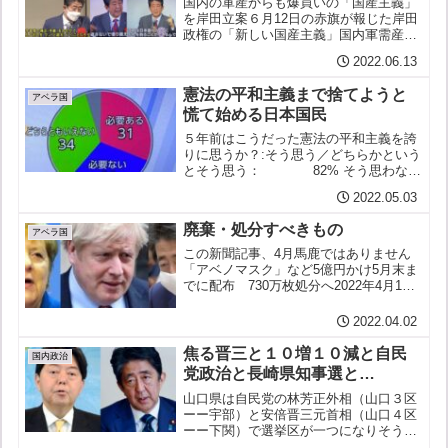
国内の軍産からも爆買いの「国産主義」
を岸田立案６月12日の赤旗が報じた岸田
政権の「新しい国産主義」国内軍需産業
への発注を増やす政策「新しい国産主
2022.06.13
義」を岸田政権が立案したのだというア
メリカからだけでなく国内軍需産業から
憲法の平和主義まで捨てようと
も“爆買い”しようという...
アベラ国
慌て始める日本国民
５年前はこうだった憲法の平和主義を誇
りに思うか？:そう思う／どちらかという
とそう思う： 82% そう思わない
／どちらかというとそう思わない：15%
2022.05.03
（NHK世論調査2017年３月）同じ設問で
はないがウクライナの影響がいかに大き
廃棄・処分すべきもの
いか今はこ...
アベラ国
この新聞記事、4月馬鹿ではありません
「アベノマスク」など5億円かけ5月末ま
でに配布 730万枚処分へ2022年4月1日
朝日新聞 「費用は配送に約3億5千万円、
コールセンターなどに約1億4千万円がか
2022.04.02
かる見通し。一方、在庫をすべて廃棄す
る費用...
焦る晋三と１０増１０減と自民
国内政治
党政治と長崎県知事選と…
山口県は自民党の林芳正外相（山口３区
ーー宇部）と安倍晋三元首相（山口４区
ーー下関）で選挙区が一つになりそうだ
が林氏は去年秋の選挙で安倍票を上回り