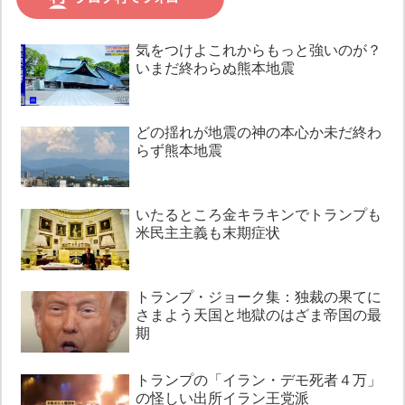
気をつけよこれからもっと強いのが？
いまだ終わらぬ熊本地震
どの揺れが地震の神の本心か未だ終わ
らず熊本地震
いたるところ金キラキンでトランプも
米民主主義も末期症状
トランプ・ジョーク集：独裁の果てに
さまよう天国と地獄のはざま帝国の最
期
トランプの「イラン・デモ死者４万」
の怪しい出所イラン王党派