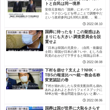
トと自民は同一境界
安倍元首相の「国葬」にオバマ、メルケ
ル、マクロンなどを呼ぶことで調整中だ
という政府参列は6,000人規模、、菊の
花だけで2千万円！安倍元首相の国葬に
2022.08.10
消える血税約37億円 2022/08/08 女性自
身 これだけ国葬に値しない人物に最も国
国葬に待ったを！この疑惑はあ
葬に...
安倍国葬・統一教会
まりにも大きい 調査委員会を設
置せよ
「日本は韓国の兄貴分」（自民・衛藤征
士郎）韓国が日本の弟？いや、むしろ自
民党のおかげで下手すると韓国は日本の
「真（まこと）の父母様」だよ驚くべき
2022.08.08
衛藤・元衆院副議長の不見識、無神経
「韓国はある意味では兄弟国。はっきり
下村を崩せ？支えよ？NHK・
言って、日本は兄貴分だ」自...
安倍国葬・統一教会
TBSの報道比べ〜統一教会名称
変更認証の巻
下村が崩れ出したら安倍支配自民も崩れ
あれよあれよときのうフェイスブックに
NHKが統一教会問題を扱わないと書いた
ら今日は夕方７時のニュースで自民党関
2022.08.06
係者の釈明：祝電や会合あいさつ（山口
環境相、小林経済安保相）献金（石
国葬は国が世界に大恥をさらす
破・元幹事長）（機械的に...
安倍国葬・統一教会