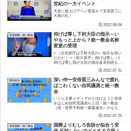
世紀の一大イベント
天皇に格上げアベノ晋皇か？安倍晋三に
大喪の礼！
2022.08.04
仰げば尊し下村大臣の指示～い
安倍国葬・統一教会
やもっと上から？統一教会名称
変更の受理
< （文化部庁は下村大臣の）指示を仰い
だのだ！ >（前川喜平）仰げば尊し ♪１
仰げば尊し我が大臣の指示改名拒絶も は
や幾年突然受理せし安倍政権今さら分か
2022.07.31
るめえいざさらば２互いにむつみしカル
トの恩組織票回して安倍派の当選挨拶、
深い仲〜安倍晋三みんなで渡れ
雑誌の表紙、その...
国内政治
ばこわくない自民議員と統一教
会
いくら主要メディアがとぼけようと安倍
をはじめ自民党議員らと旧・統一教会
（現・世界平和統一家庭連合）のもちつ
もたれつの深い関係は否定しようがない
2022.07.25
し一部メディアの奮闘もありいよいよ明
らかにされつつある新しく報じられたと
国葬よりむしろ告訴が似合う安
ころでは細田博之・衆議院議...
安倍国葬・統一教会
倍 反対しないでどうする立民！