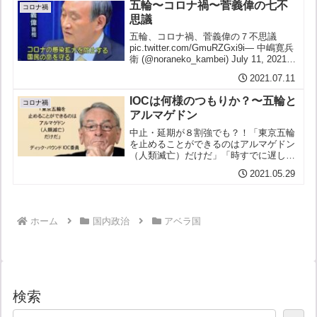
五輪〜コロナ禍〜菅義偉の七不
コロナ禍
思議
五輪、コロナ禍、菅義偉の７不思議
pic.twitter.com/GmuRZGxi9i— 中嶋寛兵
衛 (@noraneko_kambei) July 11, 2021五
輪、コロナ禍、菅義偉の７不思議
2021.07.11
pic.twitter.com/BDul...
IOCは何様のつもりか？〜五輪と
コロナ禍
アルマゲドン
中止・延期が８割強でも？！「東京五輪
を止めることができるのはアルマゲドン
（人類滅亡）だけだ」「時すでに遅し」
（IOCディック・パウンド委員／英イブ
2021.05.29
ニング・スタンダード紙に）「中止の選
択肢は事実上すでになくなっている」
（IOCディック・パウン...
ホーム
国内政治
アベラ国
検索