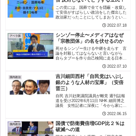
この党には、国葬で全てを隠蔽・改竄し
て安倍がすばらしい政治をした傑出した
政治家だったことにしてしまおうという
既成事実化の動きに抗う気概も、もはや
2022.07.18
ないのか。何にでも反対ばかりという批
判、言いががりが、そんなに怖いのか。
シンゾー停止〜メディアはなぜ
既に負けている悲しい党。...
アベラ国
「宗教団体」の名を伏せるのか
死せるシンゾー生ける中継を走らす 言
論を封殺してはならないと言いながら
自らタブーを作り自己検閲に走る日本の
主要メディア安倍元総理を殺した山上容
2022.07.10
疑者はある宗教団体を恨んでいたと言う
「特定の団体」と当初伝えられていたも
吉川細田西村「自民党はいぶし
のはやがて「宗教団体」と...
国内政治
銀のような人材の宝庫」（安倍
晋三）
自民 吉川赳衆議院議員が離党 週刊誌報
道を受け2022年6月11日 NHK 細田博之
議長 女性記者に深夜に「今から家に来
ないか」文春 「気持ちが悪い」西村康稔
2022.06.15
氏HPの「世界美人図鑑」 批判浴び削除
毎日新聞 2022/6/3 人気ブログランキ...
国債で防衛費倍増GDP比２％は
国内政治
破滅への道