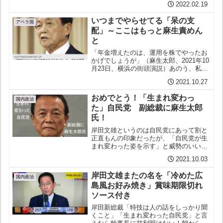
2022.02.19
このままでは安倍は林に負ける。焦りま
くる安倍一票の格差が広がっているので
いつまでやらせてる「呆の支
地方で選挙区を減らし都市...
アベラ国
配」～ここはもっと麻生責めん
と
「年金増えたのは、運用を株でやったお
かげでしょうが」（麻生太郎、2021年10
月23日、横浜の街頭演説）あのう、私の
年金、減らされてるんですが「年金増え
2021.10.27
た」？！そういうことは実際に年金の支
給額を増やしてから言ってほしいものだ
おめでとう！「生まれ変わっ
が麻生太郎：「（...
国内政治
た」自民党 副総裁に麻生太郎
氏！
岸田文雄というのは自民党にあって割と
正直もんの印象だったが、「自民党が生
まれ変わった姿を示す」と威勢のいいこ
と言って、ほんでもってわざわざ麻生太
2021.10.03
郎なんかを副総裁にして、自民党がちっ
とも変わっていない姿をまざまざと見せ
岸田文雄またの名を「冷めた広
つけるって、これはもう不...
国内政治
島風お好み焼き」賞味期限切れ
ソース付き
岸田新総裁「特技は人の話をしっかり聞
くこと」「生まれ変わった自民党」と言