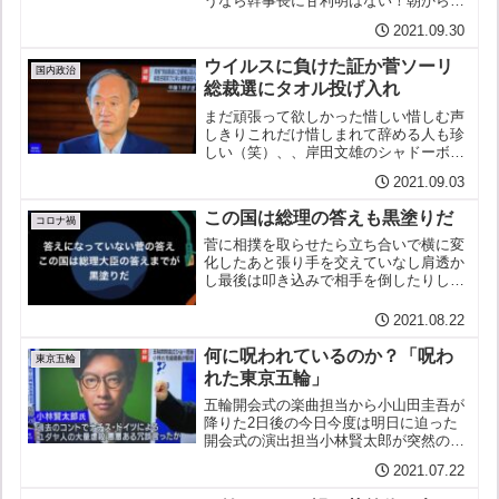
うなら幹事長に甘利明はない！朝から悪
い予感はしていたが暗い１日だった安倍
2021.09.30
麻生支配の続く日本かな脱原発もさらに
遠のき将来にいったい何の希望ありから
ウイルスに負けた証か菅ソーリ
きしだめな男が総理これで...
国内政治
総裁選にタオル投げ入れ
まだ頑張って欲しかった惜しい惜しむ声
しきりこれだけ惜しまれて辞める人も珍
しい（笑）、、岸田文雄のシャドーボク
シング見てただけでワンツーパンチでノ
2021.09.03
ックダウンくらった感じか菅総裁岸田が
きのう打ち出した「病院難民ゼロ」「健
この国は総理の答えも黒塗りだ
康危機管理庁」これがガツ...
コロナ禍
菅に相撲を取らせたら立ち合いで横に変
化したあと張り手を交えていなし肩透か
し最後は叩き込みで相手を倒したりして
（送り出しなんかもあり）足早に土俵を
あとにするといった取り口に違いないそ
2021.08.22
してあとになって言うのだ「真摯に誠実
に正面からまっこう勝負し...
何に呪われているのか？「呪わ
東京五輪
れた東京五輪」
五輪開会式の楽曲担当から小山田圭吾が
降りた2日後の今日今度は明日に迫った
開会式の演出担当小林賢太郎が突然の解
任となった
2021.07.22