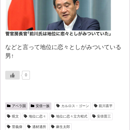
などと言って地位に恋々としがみついている
男↑
0
アベラ国
安倍一族
カルロス・ゴーン
前川喜平
呪文
地位に恋々
地位に恋々立方程式
安倍晋三
菅義偉
適材適所
麻生太郎