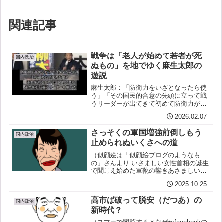
関連記事
戦争は「老人が始めて若者が死
国内政治
ぬもの」を地でゆく麻生太郎の
遊説
麻生太郎：「防衛力をいざとなったら使
う」「その国民的合意の先頭に立って戦
うリーダーが出てきて初めて防衛力が高
まる」「やられたらやり返す力もある」
2026.02.07
「それをやる国民的合意も、それを引っ
張るリーダーも揃った」（選挙で大勝し
さっそくの軍国増強前倒しもう
て、憲法改正して、国防軍...
国内政治
止められぬいくさへの道
（似顔絵は「似顔絵ブログのようなも
の」さんより いさましい女性首相の誕生
で聞こえ始めた軍靴の響きあさましい極
右首相の誕生でもう戻れないいつか来た
2025.10.25
道安倍よりもさらに安倍的「安倍➕（プ
ラス）」高市早苗が国を滅ぼす極極右サ
高市ば破って脱安（だつあ）の
ナエあれば憂えのみ支持率...
国内政治
新時代？
（スマホで閲覧するとなぜかfacebookの