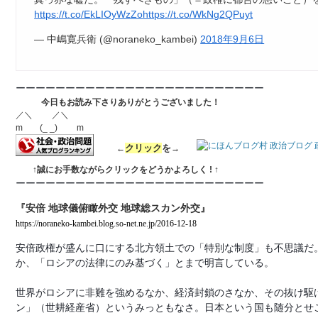
https://t.co/EkLIOyWzZo
https://t.co/WkNg2QPuyt
— 中嶋寛兵衛 (@noraneko_kambei)
2018年9月6日
ーーーーーーーーーーーーーーーーーーーーーーーーー
今日もお読み下さりありがとうございました！
／＼ ／＼
m (_ _) m
ク
リック
を
←
→
↑誠にお手数ながらクリックをどうかよ
ろしく ! ↑
ーーーーーーーーーーーーーーーーーーーーーーーーー
『安倍 地球儀俯瞰外交 地球総スカン外交』
https://noraneko-kambei.blog.so-net.ne.jp/2016-12-18
安倍政権が盛んに口にする北方領土での「特別な制度」も不思議だ
か、「ロシアの法律にのみ基づく」とまで明言している。
世界がロシアに非難を強めるなか、経済封鎖のさなか、その抜け駆
ン」（世耕経産省）というみっともなさ。日本という国も随分とせ