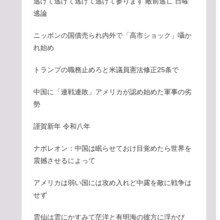
逃げて逃げて逃げて逃げて参ります 敵前逃亡 日曜
逃論
ニッポンの国債売られ内外で「高市ショック」囁か
れ始め
トランプの職務止めろと米議員憲法修正25条で
中国に「連戦連敗」アメリカが認め始めた軍事の劣
勢
謹賀新年 令和八年
ナポレオン：中国は眠らせておけ目覚めたら世界を
震撼させるによって
アメリカは弱い国には攻め入れど中露を敵に戦争は
せず
雲仙は雲にかすみて茫洋と有明海の彼方に浮かび