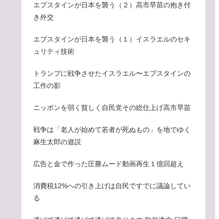
エプスタインが日本を襲う（２）高市早苗の抱き付
き外交
エプスタインが日本を襲う（１）イスラエルのセキ
ュリティ技術
トランプに戦争させたイスラエル〜エプスタインの
工作の影
ニッポンを弱く貧しく自民党その総仕上げ高市早苗
戦争は「老人が始めて若者が死ぬもの」を地でゆく
麻生太郎の遊説
広告と金で作った圧勝ムード動画再生１億回超え
消費税12%への引き上げは自民ですでに議論してい
る