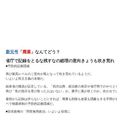
新元号
「廃喜」
なんてどう？
省庁で記録をとるな残すなの総理の意向きょうも吹き荒れ
■予防的証拠隠滅
再び最高レベルのご意向が風となって吹き荒れているようだ。
いよいよ民主主義の末期だ。
経産省の職員が証言している。「四月以降、政治家の発言や省庁間でのやりと
再び「私の指示を受け取った人はいない」か。勝手に風が吹くのか。吹かせて
最初から記録は作らないことにすれば、廃棄も削除も改竄も隠蔽もする手間が
ベラ独裁体制の予防的証拠隠滅だ。
■安倍政権の「問答無用政治」いよいよ佳境に