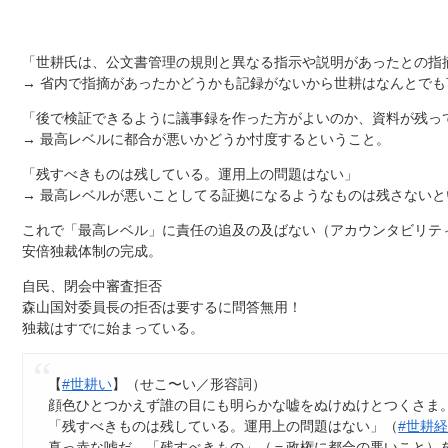
「世耕氏は、公文書管理の規則と異なる指示や説明があったとの指
→ 省内で指摘があったかどうかも記録がないから世耕はなんとでも
「後で検証できるように議事録を作った方がよいのか、資料が残っ
→ 最高レベルに都合が悪いかどうか忖度するということ。
「残すべきものは残している。運用上の問題はない」
→ 最高レベルが悪いことしてる証拠になるようなものは残さないと
これで「最高レベル」に責任の追及の及ばない（アカウンタビリテ
安倍独裁体制の完成。
自民、閉会中審査拒否
森山国対委員長の拒否は要するに問答無用！
独裁はすでに始まっている。
【
#世耕い
】（せこ〜い／形容詞）
顔色ひとつかえず誰の目にも明らかな嘘をぬけぬけとつくさま
「残すべきものは残している。運用上の問題はない」（
#世耕
真っ赤な嘘だ。「残すべきもの」（＝政権に都合の悪いこと）