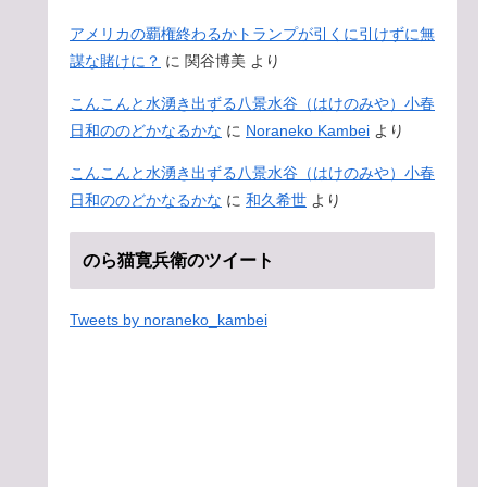
アメリカの覇権終わるかトランプが引くに引けずに無
謀な賭けに？
に
関谷博美
より
こんこんと水湧き出ずる八景水谷（はけのみや）小春
日和ののどかなるかな
に
Noraneko Kambei
より
こんこんと水湧き出ずる八景水谷（はけのみや）小春
日和ののどかなるかな
に
和久希世
より
のら猫寛兵衛のツイート
Tweets by noraneko_kambei