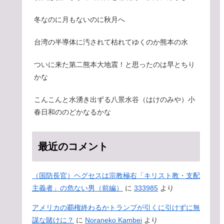
冬なのに月もないのに秋月へ
台湾の半導体に汚されて枯れてゆくのか熊本の水
ついに来た第二熊本大地震！と思ったのは早とちり
かな
こんこんと水湧き出ずる八景水谷（はけのみや）小
春日和ののどかなるかな
最近のコメント
（国防長官）ヘグセスは宗教極右「キリスト教・支配
主義者」の危ない男（前編）
に
333985
より
アメリカの覇権終わるかトランプが引くに引けずに無
謀な賭けに？
に
Noraneko Kambei
より