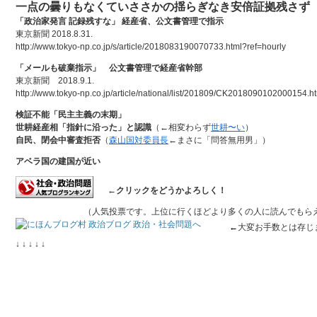
一点の曇りもなくていささかの揺らぎなき安倍証拠残さず
「政治家発言 記録残すな」 経産省、公文書管理で指示
東京新聞 2018.8.31.
http://www.tokyo-np.co.jp/s/article/2018083190070733.html?ref=hourly
「メールも破棄指示」 公文書管理で経産省幹部
東京新聞 2018.9.1.
http://www.tokyo-np.co.jp/article/national/list/201809/CK2018090102000154.h
検証不能「民主主義の末期」
世耕経産相「指針に沿った」と認識
（←相変わらず
世耕〜い
）
自民、閉会中審査拒否
（
森山国対委員長
←まさに「問答無用男」）
アベラ国の建国が近い
←クリックをどうかよろしく！
（人気投票です。上位に行くほどより多くの人に読んでもらえる
←
大変お手数とは存じ
↓ ↓ ↓ ↓ ↓