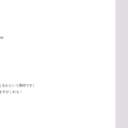
tml
かという期待です）
ますがこれも！