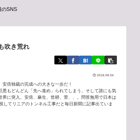
のSNS
も吹き荒れ
2018.09.04
。安倍独裁の完成への大きな一歩だ！
巨悪もどんどん「先へ進め」られてしまう。そして誰にも気
世界に突入。安倍、麻生、世耕、菅、、。問答無用で日本は
無視してリニアのトンネル工事だと毎日新聞に記事出ていま