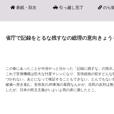
表紙・目次
引っ越し完了
のら猫
省庁で記録をとるな残すなの総理の意向きょう
この春にあったことが今頃やっと分かった「記録に残すな」の指示
これで官僚機構は巨大な忖度マシンになり、安倍総統の犯すどんな
づかれない。あとになって検証することもできない。とんでもない
破滅へ突き進む。安倍友のJR東海の葛西なんかが、住民の反対は
したが、日本の民主主義がいよいよ死の床に瀕したとこ。