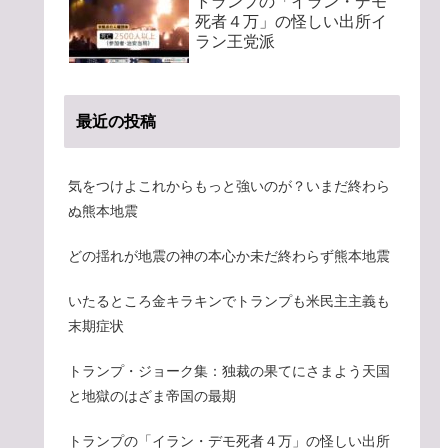
トランプの「イラン・デモ
死者４万」の怪しい出所イ
ラン王党派
最近の投稿
気をつけよこれからもっと強いのが？いまだ終わら
ぬ熊本地震
どの揺れが地震の神の本心か未だ終わらず熊本地震
いたるところ金キラキンでトランプも米民主主義も
末期症状
トランプ・ジョーク集：独裁の果てにさまよう天国
と地獄のはざま帝国の最期
トランプの「イラン・デモ死者４万」の怪しい出所