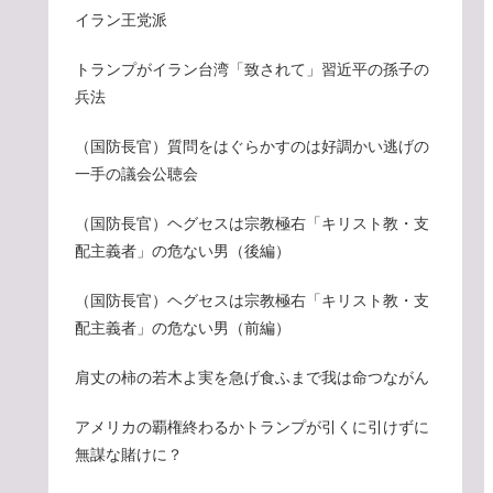
イラン王党派
トランプがイラン台湾「致されて」習近平の孫子の
兵法
（国防長官）質問をはぐらかすのは好調かい逃げの
一手の議会公聴会
（国防長官）ヘグセスは宗教極右「キリスト教・支
配主義者」の危ない男（後編）
（国防長官）ヘグセスは宗教極右「キリスト教・支
配主義者」の危ない男（前編）
肩丈の柿の若木よ実を急げ食ふまで我は命つながん
アメリカの覇権終わるかトランプが引くに引けずに
無謀な賭けに？