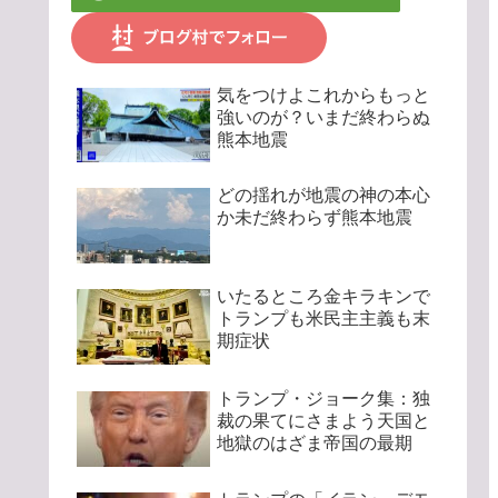
気をつけよこれからもっと
強いのが？いまだ終わらぬ
熊本地震
どの揺れが地震の神の本心
か未だ終わらず熊本地震
いたるところ金キラキンで
トランプも米民主主義も末
期症状
トランプ・ジョーク集：独
裁の果てにさまよう天国と
地獄のはざま帝国の最期