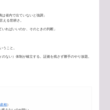
摘は省内で出ていないと強調」
言える世耕さ。
ていればいいのか、そのときの判断」
いうこと。
ィのない）体制が確立する。証拠を残さず勝手のやり放題。
。
経産相
）
を残さないのが狙い。