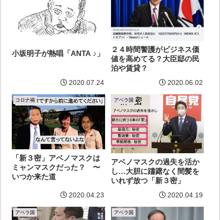
２４時間警護がビジネス価
小坂明子が熱唱「ANTA ♪」
値を高めてる？大臣邸の民
泊や賃貸？
2020.07.24
2020.06.02
コロナ禍
アベラ国
「新３密」アベノマスクは
アベノマスクの過失を活か
ミャンマスクだった？ 〜
し…大胆に躊躇なく間髪を
いつか来た道
いれず放つ「新３密」
2020.04.23
2020.04.19
アベラ国
アベラ国