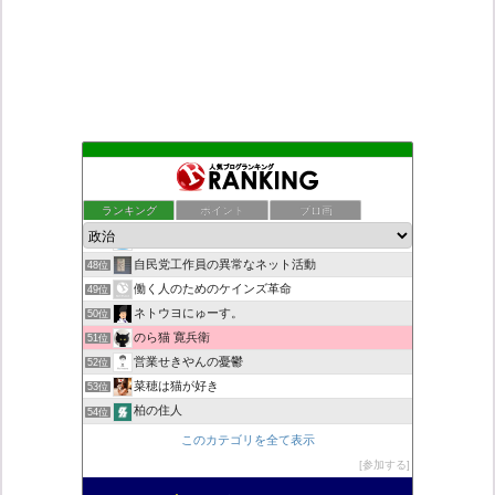
こんなニュースにでくわした
44位
日本第一！ニュース録
45位
ランキング
ポイント
ブロ画
秩父市議会議員 黒澤秀之 ブログ
46位
新！脱「愛国カルト」のススメ
47位
自民党工作員の異常なネット活動
48位
働く人のためのケインズ革命
49位
ネトウヨにゅーす。
50位
のら猫 寛兵衛
51位
営業せきやんの憂鬱
52位
菜穂は猫が好き
53位
柏の住人
54位
小野公使のブログ
55位
このカテゴリを全て表示
集団ストーカー問題を克服する
56位
参加する
ねずさんの学ぼう日本
57位