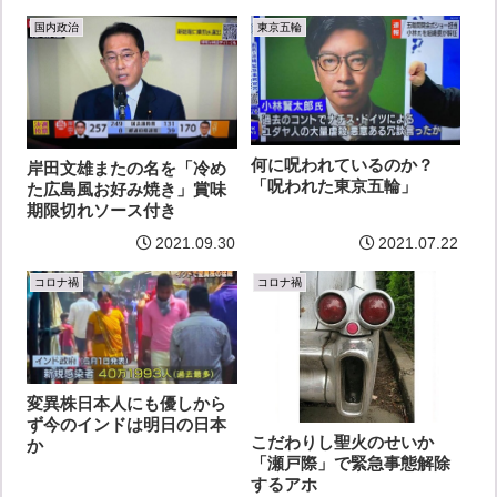
国内政治
東京五輪
何に呪われているのか？
岸田文雄またの名を「冷め
「呪われた東京五輪」
た広島風お好み焼き」賞味
期限切れソース付き
2021.09.30
2021.07.22
コロナ禍
コロナ禍
変異株日本人にも優しから
ず今のインドは明日の日本
こだわりし聖火のせいか
か
「瀬戸際」で緊急事態解除
するアホ