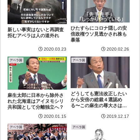
ひたすらにコロナ隠しの安
新しい事実はないと再調査
倍政権ウソ見透かされ株も
拒むアベラは人の道外れ
暴落
2020.03.23
2020.02.26
アベラ国
アベラ国
どうしても憲法改正したい
麻生太郎に日本から除外さ
から安倍の総裁４選認め
れた北海道はアイヌモシリ
る〜この麻生の尊大さはな
共和国として分離独立へ？
んだ
2020.01.15
2019.12.17
アベラ国
アベラ国