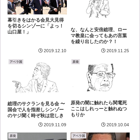
幕引きをはかる会見大見得
を切るシンゾーに「よっ！
な、なんと安倍総理、ロー
山口屋！」
マ教皇に会ってもあの言葉
を繰り出したのか？！
2019.12.10
2019.11.25
アベラ国
原発
原発の闇に触れたら関電死
総理のサクランを見る会 〜
ここはしれっーと触れぬつ
国会で人を指差しシンゾー
もりか
のヤジ聞く時ぞ秋は悲しき
2019.11.09
2019.10.04
原発
アベラ国