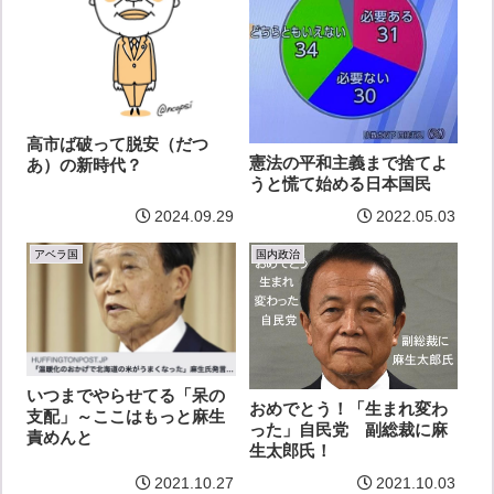
高市ば破って脱安（だつ
憲法の平和主義まで捨てよ
あ）の新時代？
うと慌て始める日本国民
2024.09.29
2022.05.03
アベラ国
国内政治
いつまでやらせてる「呆の
おめでとう！「生まれ変わ
支配」～ここはもっと麻生
った」自民党 副総裁に麻
責めんと
生太郎氏！
2021.10.27
2021.10.03