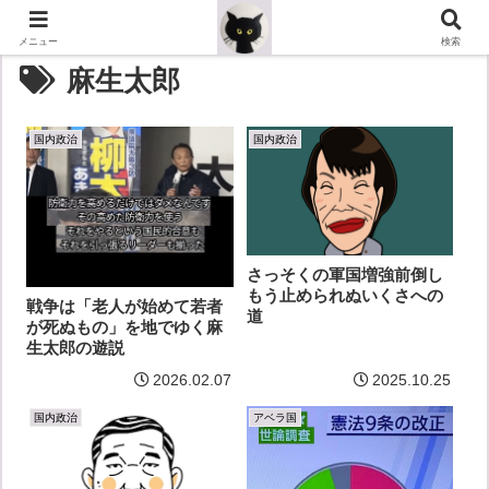
メニュー
検索
麻生太郎
国内政治
国内政治
さっそくの軍国増強前倒し
もう止められぬいくさへの
戦争は「老人が始めて若者
道
が死ぬもの」を地でゆく麻
生太郎の遊説
2026.02.07
2025.10.25
国内政治
アベラ国