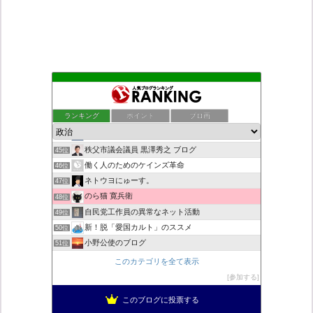
日本第一！ニュース録
41位
デモや街宣のお供に！プラカード無料素材
42位
ランキング
ポイント
ブロ画
ついっちゃが速報
43位
九の魔方陣 〜 老子の道（万物の源）と徳
44位
秩父市議会議員 黒澤秀之 ブログ
45位
働く人のためのケインズ革命
46位
ネトウヨにゅーす。
47位
のら猫 寛兵衛
48位
自民党工作員の異常なネット活動
49位
新！脱「愛国カルト」のススメ
50位
小野公使のブログ
51位
こんなニュースにでくわした
52位
このカテゴリを全て表示
営業せきやんの憂鬱
53位
参加する
柏の住人
54位
このブログに投票する
菜穂は猫が好き
55位