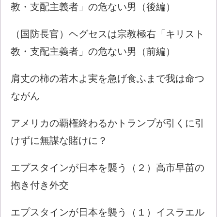
教・支配主義者」の危ない男（後編）
（国防長官）ヘグセスは宗教極右「キリスト
教・支配主義者」の危ない男（前編）
肩丈の柿の若木よ実を急げ食ふまで我は命つ
ながん
アメリカの覇権終わるかトランプが引くに引
けずに無謀な賭けに？
エプスタインが日本を襲う（２）高市早苗の
抱き付き外交
エプスタインが日本を襲う（１）イスラエル