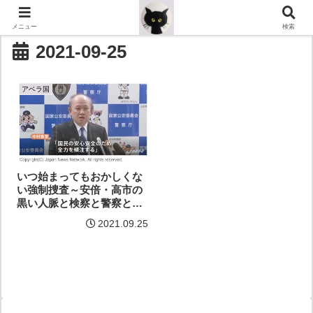
メニュー
検索
2021-09-25
アベラ国
いつ始まってもおかしくな
い強制捜査～安倍・高市の
黒い人脈と検察と警察と総
裁選
2021.09.25