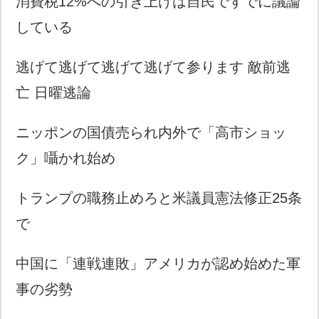
消費税12%への引き上げは自民ですでに議論
している
逃げて逃げて逃げて逃げて参ります 敵前逃
亡 日曜逃論
ニッポンの国債売られ内外で「高市ショッ
ク」囁かれ始め
トランプの職務止めろと米議員憲法修正25条
で
中国に「連戦連敗」アメリカが認め始めた軍
事の劣勢