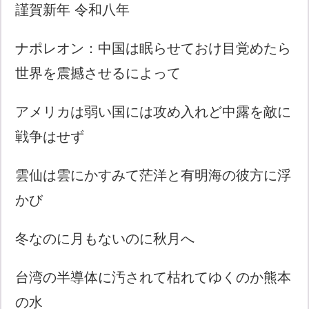
謹賀新年 令和八年
ナポレオン：中国は眠らせておけ目覚めたら
世界を震撼させるによって
アメリカは弱い国には攻め入れど中露を敵に
戦争はせず
雲仙は雲にかすみて茫洋と有明海の彼方に浮
かび
冬なのに月もないのに秋月へ
台湾の半導体に汚されて枯れてゆくのか熊本
の水