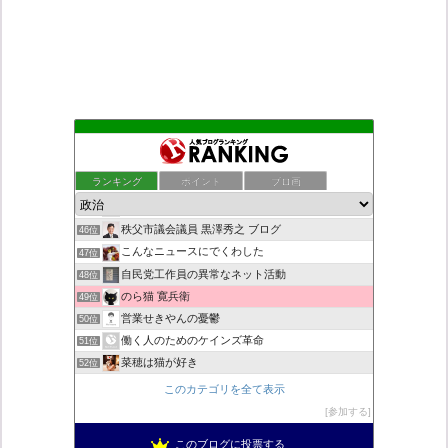
九の魔方陣 〜 老子の道（万物の源）と徳
42位
日本第一！ニュース録
43位
ランキング
ポイント
ブロ画
ネトウヨにゅーす。
44位
ついっちゃが速報
45位
秩父市議会議員 黒澤秀之 ブログ
46位
こんなニュースにでくわした
47位
自民党工作員の異常なネット活動
48位
のら猫 寛兵衛
49位
営業せきやんの憂鬱
50位
働く人のためのケインズ革命
51位
菜穂は猫が好き
52位
新！脱「愛国カルト」のススメ
53位
このカテゴリを全て表示
柏の住人
54位
参加する
小野公使のブログ
55位
このブログに投票する