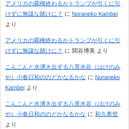
アメリカの覇権終わるかトランプが引くに引
けずに無謀な賭けに？
に
Noraneko Kambei
より
アメリカの覇権終わるかトランプが引くに引
けずに無謀な賭けに？
に
関谷博美
より
こんこんと水湧き出ずる八景水谷（はけのみ
や）小春日和ののどかなるかな
に
Noraneko
Kambei
より
こんこんと水湧き出ずる八景水谷（はけのみ
や）小春日和ののどかなるかな
に
和久希世
より