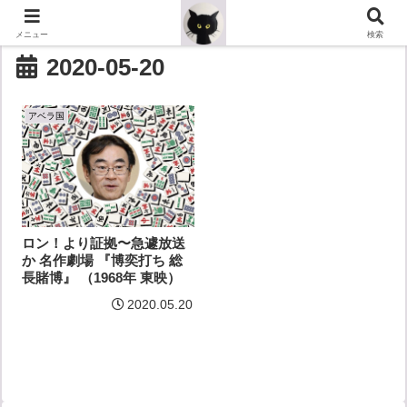
メニュー
検索
2020-05-20
アベラ国
ロン！より証拠〜急遽放送
か 名作劇場 『博奕打ち 総
長賭博』 （1968年 東映）
2020.05.20