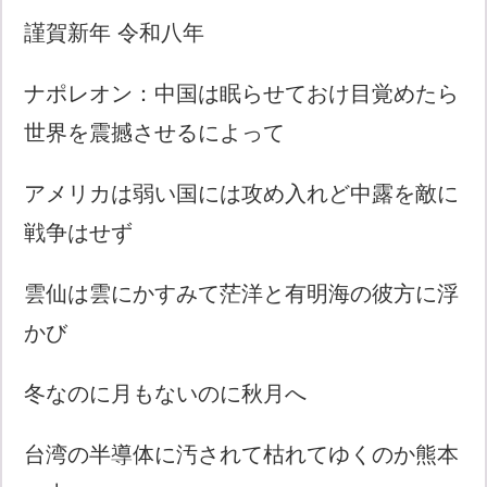
謹賀新年 令和八年
ナポレオン：中国は眠らせておけ目覚めたら
世界を震撼させるによって
アメリカは弱い国には攻め入れど中露を敵に
戦争はせず
雲仙は雲にかすみて茫洋と有明海の彼方に浮
かび
冬なのに月もないのに秋月へ
台湾の半導体に汚されて枯れてゆくのか熊本