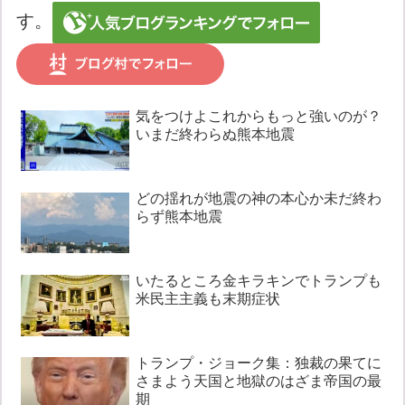
す。
気をつけよこれからもっと強いのが？
いまだ終わらぬ熊本地震
どの揺れが地震の神の本心か未だ終わ
らず熊本地震
いたるところ金キラキンでトランプも
米民主主義も末期症状
トランプ・ジョーク集：独裁の果てに
さまよう天国と地獄のはざま帝国の最
期