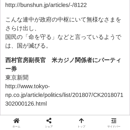
http://bunshun.jp/articles/-/8122
こんな連中が政府の中枢にいて無様なさまを
さらけ出し、
国民の「命を守る」などと言っているようで
は、国が滅びる。
西村官房副長官 米カジノ関係者にパーティ
ー券
東京新聞
http://www.tokyo-
np.co.jp/article/politics/list/201807/CK2018071
302000126.html
すごすぎる。。
政務官不祥事「悪質と思わず」＝萩生田氏
ホーム
シェア
トップ
サイドバー