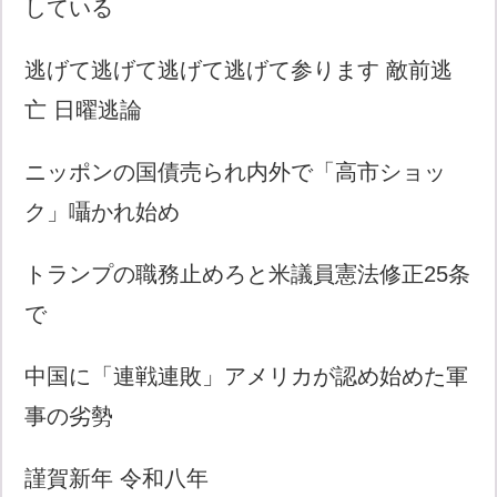
している
逃げて逃げて逃げて逃げて参ります 敵前逃
亡 日曜逃論
ニッポンの国債売られ内外で「高市ショッ
ク」囁かれ始め
トランプの職務止めろと米議員憲法修正25条
で
中国に「連戦連敗」アメリカが認め始めた軍
事の劣勢
謹賀新年 令和八年