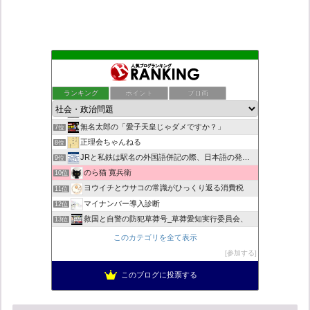
死神タカ位置サナエのオイルショックドクトリン憲法改悪計画！
3位
恥を知れ、恥を
4位
ランキング
ポイント
ブロ画
ダリチョコ dalichoko
5位
みんなのブラック企業通信簿
6位
無名太郎の「愛子天皇じゃダメですか？」
7位
正理会ちゃんねる
8位
JRと私鉄は駅名の外国語併記の際、日本語の発音/…
9位
のら猫 寛兵衛
10位
ヨウイチとウサコの常識がひっくり返る消費税
11位
マイナンバー導入診断
12位
救国と自警の防犯草莽号_草莽愛知実行委員会、
13位
日本の覚醒
14位
このカテゴリを全て表示
迷惑以外の何ものでもない集団ストーカー
15位
参加する
バックストリートを歩く影の独り言
16位
このブログに投票する
真のジャーナリズムがここにある！
17位