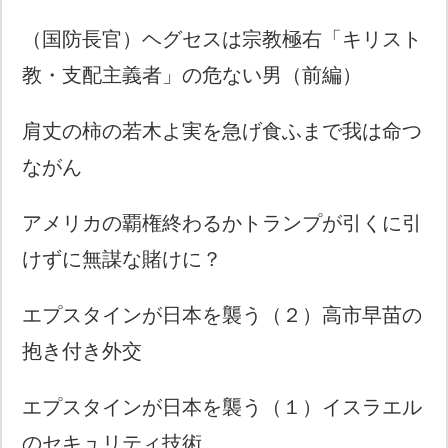
（国防長官）ヘグセスは宗教極右「キリスト
教・支配主義者」の危ない男（前編）
肩丈の柿の若木よ実を急げ食ふまで我は命つ
ながん
アメリカの覇権終わるかトランプが引くに引
けずに無謀な賭けに？
エプスタインが日本を襲う（２）高市早苗の
抱き付き外交
エプスタインが日本を襲う（１）イスラエル
のセキュリティ技術