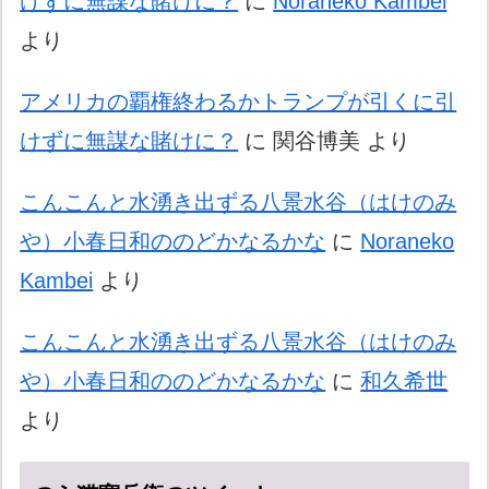
けずに無謀な賭けに？
に
Noraneko Kambei
より
アメリカの覇権終わるかトランプが引くに引
けずに無謀な賭けに？
に
関谷博美
より
こんこんと水湧き出ずる八景水谷（はけのみ
や）小春日和ののどかなるかな
に
Noraneko
Kambei
より
こんこんと水湧き出ずる八景水谷（はけのみ
や）小春日和ののどかなるかな
に
和久希世
より