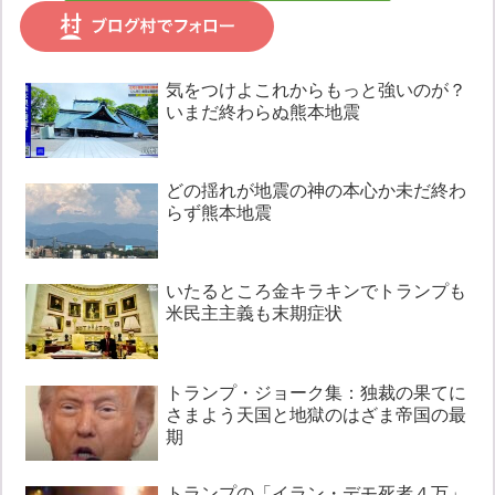
気をつけよこれからもっと強いのが？
いまだ終わらぬ熊本地震
どの揺れが地震の神の本心か未だ終わ
らず熊本地震
いたるところ金キラキンでトランプも
米民主主義も末期症状
トランプ・ジョーク集：独裁の果てに
さまよう天国と地獄のはざま帝国の最
期
トランプの「イラン・デモ死者４万」