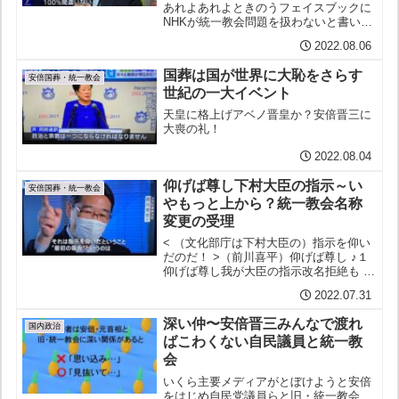
あれよあれよときのうフェイスブックに
NHKが統一教会問題を扱わないと書いた
ら今日は夕方７時のニュースで自民党関
2022.08.06
係者の釈明：祝電や会合あいさつ（山口
環境相、小林経済安保相）献金（石
国葬は国が世界に大恥をさらす
破・元幹事長）（機械的に...
安倍国葬・統一教会
世紀の一大イベント
天皇に格上げアベノ晋皇か？安倍晋三に
大喪の礼！
2022.08.04
仰げば尊し下村大臣の指示～い
安倍国葬・統一教会
やもっと上から？統一教会名称
変更の受理
< （文化部庁は下村大臣の）指示を仰い
だのだ！ >（前川喜平）仰げば尊し ♪１
仰げば尊し我が大臣の指示改名拒絶も は
や幾年突然受理せし安倍政権今さら分か
2022.07.31
るめえいざさらば２互いにむつみしカル
トの恩組織票回して安倍派の当選挨拶、
深い仲〜安倍晋三みんなで渡れ
雑誌の表紙、その...
国内政治
ばこわくない自民議員と統一教
会
いくら主要メディアがとぼけようと安倍
をはじめ自民党議員らと旧・統一教会