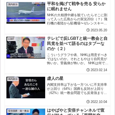
平和を掲げて戦争を売る 安らか
国内政治
に眠れません
NHKの大相撲中継を観ていたらそこに割
って入った広島からの実況20分（？）飛
行機の着陸から駐機場〜ゼレンスキーが
タラップを降りてきて〜車に乗って空港
2023.05.20
を後にするまでの逐一をいちいち伝え
る、、機体に「リパブリック」と書かれ
テレビで反LGBTと統一教会と自
ていますとアナウンサー...
LGBT
民党を並べて語るのはタブーな
のか（２）
こういうグラフや表、NHKは用意すべき
ではないのか。それともやはり自民党が
怖いか。菅義偉が怖いか。 NHKは何でこ
ういうグラフ用意しなかったのかのー。
2023.02.14
やっぱり、「ゾンーターク討論」だから
かのー。結局反対してるのは自民だけ。
虚人の星
その代表。萩生田光...
国内政治
内閣支持率は下がる一方ついに不支持率
が上回り（64%）国葬も反対が上回り
（62%）統一教会問題でも反発強まり
（70%超）いよいよ負けが込んできてい
た政府自民党ここは、国民の度肝を抜く
2022.10.04
大嘘をぬけぬけと大きくドーンとかまし
て反撃に出る必要があっ...
はやばやと安倍チャンネルで宣
安倍国葬・統一教会