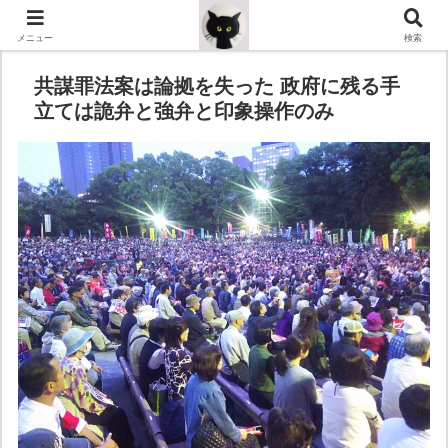
メニュー
検索
共謀罪法案は論拠を失った 政府に残る手
立ては詭弁と強弁と印象操作のみ