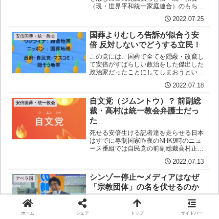
（現・世界平和統一家庭連合）のもちつ
もたれつの深い関係は否定しようがない
2022.07.25
し一部メディアの奮闘もありいよいよ明
らかにされつつある新しく報じられたと
国葬よりむしろ告訴が似合う安
ころでは細田博之・衆議院議...
安倍国葬・統一教会
倍 反対しないでどうする立民！
この党には、国葬で全てを隠蔽・改竄し
て安倍がすばらしい政治をした傑出した
政治家だったことにしてしまおうという
既成事実化の動きに抗う気概も、もはや
2022.07.18
ないのか。何にでも反対ばかりという批
判、言いががりが、そんなに怖いのか。
自文党（ジムントウ）？ 前副総
既に負けている悲しい党。...
安倍国葬・統一教会
裁・高村は統一教会弁護士だっ
た
死せる安倍生ける記者達を走らせる日本
はすでに専制国家昨夜のNHK9時のニュ
ース番組では自民党の前副総裁高村正彦
氏に故・安倍元首相のことを語らせてい
2022.07.13
たしかしそれよりこういうことを掘り下
げるのが報道の役目じゃないのか：高村
シンゾー停止〜メディアはなぜ
氏と統一教会の関係ちな...
アベラ国
「宗教団体」の名を伏せるのか
死せるシンゾー生ける中継を走らす 言
論を封殺してはならないと言いながら
ホーム
シェア
トップ
サイドバー
自らタブーを作り自己検閲に走る日本の