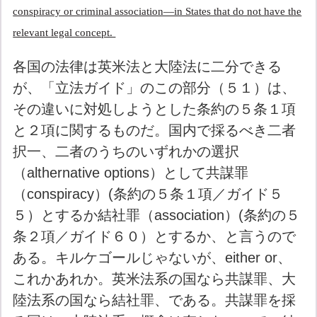
conspiracy or criminal association—in States that do not have the
relevant legal concept.
各国の法律は英米法と大陸法に二分できる
が、「立法ガイド」のこの部分（５１）は、
その違いに対処しようとした条約の５条１項
と２項に関するものだ。国内で採るべき二者
択一、二者のうちのいずれかの選択
（althernative options）として共謀罪
（conspiracy）(条約の５条１項／ガイド５
５）とするか結社罪（association）(条約の５
条２項／ガイド６０）とするか、と言うので
ある。キルケゴールじゃないが、either or、
これかあれか。英米法系の国なら共謀罪、大
陸法系の国なら結社罪、である。共謀罪を採