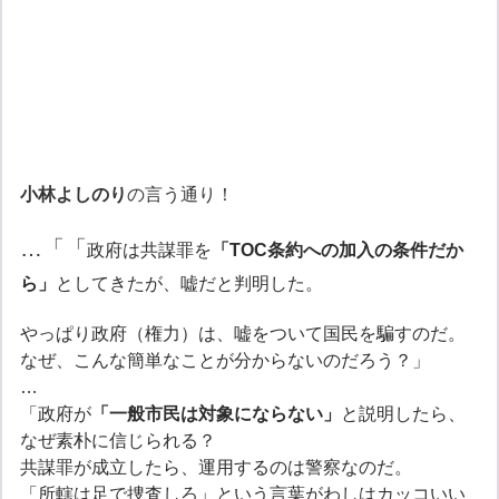
小林よしのり
の言う通り！
…「「
政府は共謀罪を
「
TOC
条約への加入の条件だか
ら」
としてきたが、嘘だと判明した。
やっぱり政府（権力）は、嘘をついて国民を騙すのだ。
なぜ、こんな簡単なことが分からないのだろう？」
…
「政府が
「一般市民は対象にならない」
と説明したら、
なぜ素朴に信じられる？
共謀罪が成立したら、運用するのは警察なのだ。
「所轄は足で捜査しろ」という言葉がわしはカッコいい