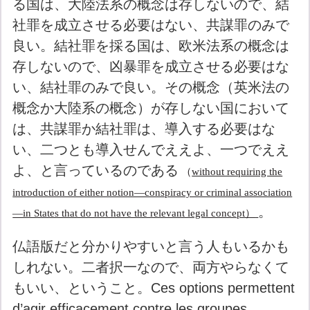
る国は、大陸法系の概念は存しないので、結
社罪を成立させる必要はない、共謀罪のみで
良い。結社罪を採る国は、欧米法系の概念は
存しないので、凶暴罪を成立させる必要はな
い、結社罪のみで良い。その概念（英米法の
概念か大陸系の概念）が存しない国において
は、共謀罪か結社罪は、導入する必要はな
い、二つとも導入せんでええよ、一つでええ
よ、と言っているのである
（
without requiring the
introduction of either notion—conspiracy or criminal association
。
—in States that do not have the relevant legal concept）
仏語版だと分かりやすいと言う人もいるかも
しれない。二者択一なので、両方やらなくて
もいい、ということ。Ces options permettent
d’agir efficacement contre les groupes