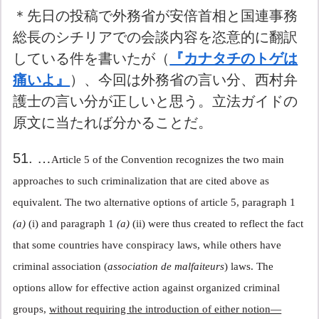
＊先日の投稿で外務省が安倍首相と国連事務
総長のシチリアでの会談内容を恣意的に翻訳
している件を書いたが（
『カナタチのトゲは
痛いよ』
）、今回は外務省の言い分、西村弁
護士の言い分が正しいと思う。立法ガイドの
原文に当たれば分かることだ。
51. …
Article 5 of the Convention recognizes the two main
approaches to such criminalization that are cited above as
equivalent. The two alternative options of article 5, paragraph 1
(a)
(i) and paragraph 1
(a)
(ii) were thus created to reflect the fact
that some countries have conspiracy laws, while others have
criminal association (
association de malfaiteurs
) laws. The
options allow for effective action against organized criminal
groups,
without requiring the introduction of either notion—