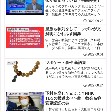
伝が始まっている「弔問外交」
さっそくのプロパガンダ 死せるシンゾー
生ける記者達を走らすフェイスブック
友：無批判にNHK見てる人は政府がシゴ
トしていると勘違いしますねのら猫：有
2022.09.26
意義な国葬だなと、、NHKしか見ない
人、SNS見ない人、まんまと騙され
皇族も参列をしてニッポンが文
て、、NHKからの脱会は...
安倍国葬・統一教会
鮮明にひれふす国葬
統一教会の教義によれば教祖・文鮮明こ
そが救世主であり「エヴァ国家」日本は
「アダム国家」韓国の属国であって日本
の女性は韓国の男性に尽くしみつがなく
2022.09.01
てはならない日本はそうして過去に朝鮮
を植民地にした罪を償わなくてはならな
ツボゲート事件 新語集
いBS-TBS報道193...
ことば
統一教会と政治家をめぐる問題が拡大す
るにつれ様々な新語が生まれつつあるよ
うだこれまであった言葉や表現に新しい
意味が加わる例も散見するいくつかを紹
介しよう【数珠つなぎ】政治家らがゾロ
2022.08.24
ゾロと統一教会につながっているさま。
用例：萩生田光一は生稲晃...
下村を崩せ？支えよ？NHK・
安倍国葬・統一教会
TBSの報道比べ〜統一教会名称
変更認証の巻
下村が崩れ出したら安倍支配自民も崩れ