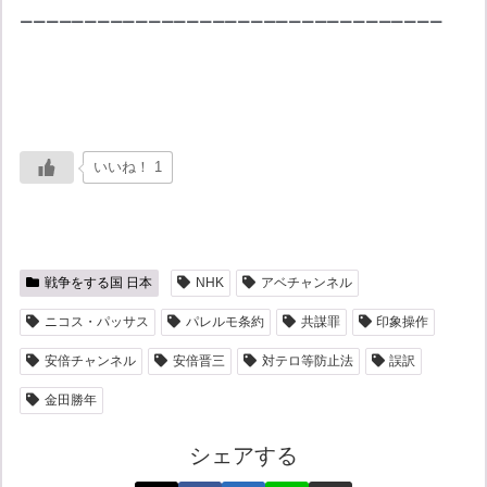
ーーーーーーーーーーーーーーーーーーーーーーーーーーーーーーーーー
いいね！ 1
戦争をする国 日本
NHK
アベチャンネル
ニコス・パッサス
パレルモ条約
共謀罪
印象操作
安倍チャンネル
安倍晋三
対テロ等防止法
誤訳
金田勝年
シェアする