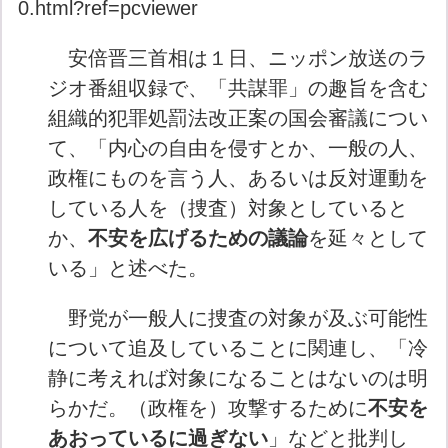
0.html?ref=pcviewer
安倍晋三首相は１日、ニッポン放送のラ
ジオ番組収録で、「共謀罪」の趣旨を含む
組織的犯罪処罰法改正案の国会審議につい
て、「内心の自由を侵すとか、一般の人、
政権にものを言う人、あるいは反対運動を
している人を（捜査）対象としていると
か、
不安を広げるための議論
を延々として
いる」と述べた。
野党が一般人に捜査の対象が及ぶ可能性
について追及していることに関連し、「冷
静に考えれば対象になることはないのは明
らかだ。（政権を）攻撃するために
不安を
あおっているに過ぎない
」などと批判し