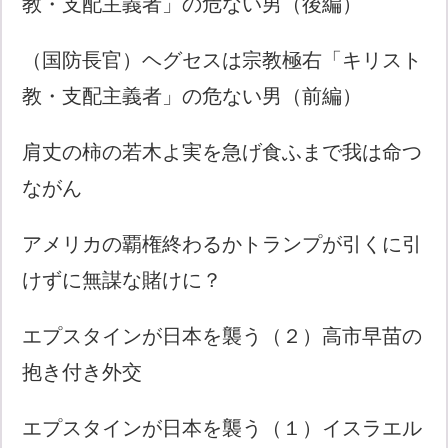
教・支配主義者」の危ない男（後編）
（国防長官）ヘグセスは宗教極右「キリスト
教・支配主義者」の危ない男（前編）
肩丈の柿の若木よ実を急げ食ふまで我は命つ
ながん
アメリカの覇権終わるかトランプが引くに引
けずに無謀な賭けに？
エプスタインが日本を襲う（２）高市早苗の
抱き付き外交
エプスタインが日本を襲う（１）イスラエル