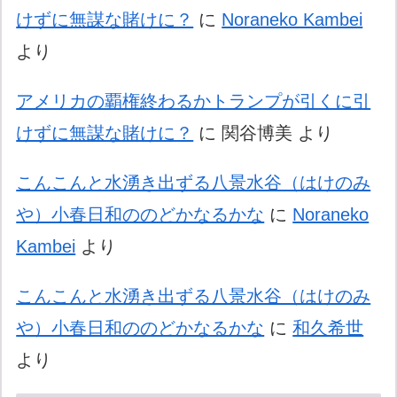
けずに無謀な賭けに？
に
Noraneko Kambei
より
アメリカの覇権終わるかトランプが引くに引
けずに無謀な賭けに？
に
関谷博美
より
こんこんと水湧き出ずる八景水谷（はけのみ
や）小春日和ののどかなるかな
に
Noraneko
Kambei
より
こんこんと水湧き出ずる八景水谷（はけのみ
や）小春日和ののどかなるかな
に
和久希世
より