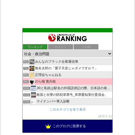
もえるあじあ
2位
死神タカ位置サナエのオイルショックドクトリン憲法改悪計画！
3位
ランキング
ポイント
ブロ画
ダリチョコ dalichoko
4位
恥を知れ、恥を
5位
みんなのブラック企業通信簿
6位
無名太郎の「愛子天皇じゃダメですか？」
7位
正理会ちゃんねる
8位
のら猫 寛兵衛
9位
JRと私鉄は駅名の外国語併記の際、日本語の発音/…
10位
救国と自警の防犯草莽号_草莽愛知実行委員会、
11位
マイナンバー導入診断
12位
ヨウイチとウサコの常識がひっくり返る消費税
13位
このカテゴリを全て表示
日本の覚醒
14位
参加する
バックストリートを歩く影の独り言
15位
このブログに投票する
真のジャーナリズムがここにある！
16位