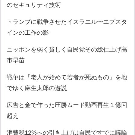
のセキュリティ技術
トランプに戦争させたイスラエル〜エプスタ
インの工作の影
ニッポンを弱く貧しく自民党その総仕上げ高
市早苗
戦争は「老人が始めて若者が死ぬもの」を地
でゆく麻生太郎の遊説
広告と金で作った圧勝ムード動画再生１億回
超え
消費税12%への引き上げは自民ですでに議論