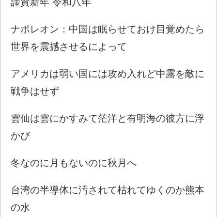
謹賀新年 令和八年
ナポレオン：中国は眠らせておけ目覚めたら
世界を震撼させるによって
アメリカは弱い国には攻め入れど中露を敵に
戦争はせず
雲仙は雲にかすみて茫洋と有明海の彼方に浮
かび
冬なのに月もないのに秋月へ
台湾の半導体に汚されて枯れてゆくのか熊本
の水