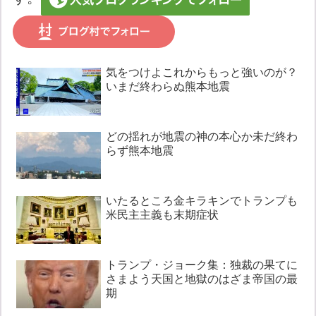
気をつけよこれからもっと強いのが？
いまだ終わらぬ熊本地震
どの揺れが地震の神の本心か未だ終わ
らず熊本地震
いたるところ金キラキンでトランプも
米民主主義も末期症状
トランプ・ジョーク集：独裁の果てに
さまよう天国と地獄のはざま帝国の最
期