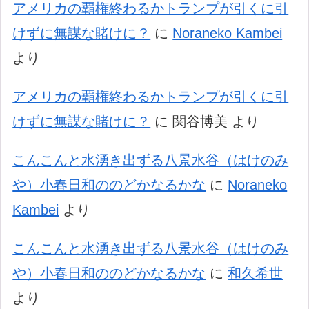
アメリカの覇権終わるかトランプが引くに引
けずに無謀な賭けに？
に
Noraneko Kambei
より
アメリカの覇権終わるかトランプが引くに引
けずに無謀な賭けに？
に
関谷博美
より
こんこんと水湧き出ずる八景水谷（はけのみ
や）小春日和ののどかなるかな
に
Noraneko
Kambei
より
こんこんと水湧き出ずる八景水谷（はけのみ
や）小春日和ののどかなるかな
に
和久希世
より