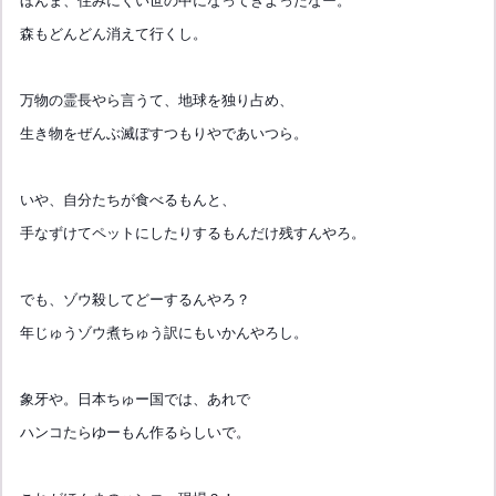
ほんま、住みにくい世の中になってきよったなー。
森もど
んどん消えて行くし。
万物の霊長やら言うて、地球を独り占め、
生き物をぜんぶ滅ぼすつもりやであいつら。
いや、自分たちが食べるもんと、
手なずけてペットにしたりするもんだけ残すんやろ。
でも、ゾウ殺してどーするんやろ？
年じゅうゾウ煮ちゅう訳にもいかんやろし。
象牙や。日本ちゅー国では、あれで
ハンコたらゆーもん作るらしいで。