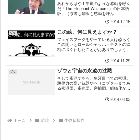
あれからはや１年嵐のような感動を呼ん
だ「The Elephant Whisperer」の日本語
版。（原書も翻訳も感動を呼ん
で・・・）発売からほぼ１年が経とうと
2014.12.15
していますが、翻訳した私がさる勉強会
でお話をさせてもらうことになりまし
この絵、何に見えますか？
た。題して「...
ゾウ
フェイスブックをやっている人は恐らく
この問いとロールシャッハ・テストの絵
柄に出くわしたことがおありでしょう。
2014.11.29
ゾウと宇宙の永遠の沈黙
ゾウ
そして密猟である。象牙目当ての密猟。
殺傷力の高い銃器やヘリコプターまであ
る密猟団。密猟団、密輸団、組織化が進
む。反政府武装勢力なども資金源にと、
密猟に血道を上げる。密猟は、象が激減
2014.08.03
したアフリカ西部・中部から今、東部、
南部へと移りつつある。
ホーム
環境
生物多様性