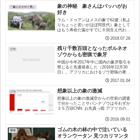
ョンネットワーク）が報告書「守られな
象の神秘 象さんはバッハがお
かった約束＊」を公表...
『象にささやく男』
好き
ラム・ドゥアンはメスの象で62歳（私よ
りちょっと若いがほぼ同世代）象として
はもう寿命だ歯がすでに６回生え代わっ
ているはずそれが最後だその歯を失った
2018.07.26
らもう生え代わらない死ぬしかない食べ
られなくなって弱って行く象野生の群れ
残り千数百頭となったボルネオ
でそんな象がいたら他の...
ゾウ
ゾウからも密猟で象牙
中国が今年2017年中に国内の象牙取引を
禁じると先週発表した（2016年12月30
日）。アフリカにおけるゾウ密猟の牽引
車、中国がである。アメリカに続いて中
2017.01.04
国という象牙の巨大市場が閉じることに
なる。残るは日本だが、日本政府は国内
想象以上の象の激減
の登録制度が機...
ゾウ
想像以上の象の激減空からの空前の調査
で分かったことサバンナゾウは今わずか
３５万頭CNN: お先真っ暗 アフリカの象
一方アフリカ中部で密猟のつづくシンリ
ンゾウは2002年から2013年の間に65%減
2016.09.01
少した象牙ほしさの乱獲は日本も他人事
ではない...
ゴムの木の林の中で泣いている
環境
オランウータン 見つカリマンタ