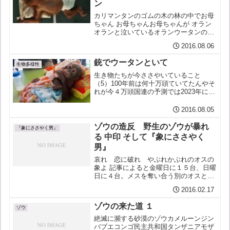
ン
カリマンタンのゴムの木の林の中でお母
ちゃん お母ちゃんお母ちゃんが オラン
オランと泣いているオランウータンの赤
ちゃんが見つかりまんたん（Photo: The
2016.08.06
Jakarta Post)↓ ↓ ↓ ↓ ↓⇒ 銃でウータンと
いて⇒ 日本よサラ...
銃でウータンといて
生物多様性
生き物たちが今ささやいていること
（5）100年前は何十万頭ていてたんやそ
れが今４万頭国連の予測では2023年には
1,000頭しかオランうーたん（写真：ハ
フィントン・ポスト）↓ ↓ ↓ ↓ ↓
2016.08.05
ゾウの造反 野生のゾウが暴れ
『象にささやく男』
る 中印 そして『象にささやく
男』
哀れ 恋に破れ やぶれかぶれのオスの
象よ 記事によると金曜日に１５台、日曜
日に４台。メスを奪い合う別のオスとの
戦いに破れた末の乱暴狼藉という。中国
2016.02.17
には野生の象が２５０頭足らずだそう
だ。 しかしアジアゾウだからか、けっこ
ゾウの来た道 １
う大人しいな...とい...
ゾウ
絶滅に瀕する砂漠のゾウカメルーンジン
バブエコンゴ民主共和国タンザニアモザ