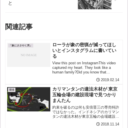
と
関連記事
ローラが象の密猟が減ってほし
『象にささやく男』
いとインスタグラムに書いてい
る
View this post on InstagramThis video
captured my heart. They look like a
human family?Did you know that
elephants cry w...
2019.02.14
カリマンタンの違法木材が 東京
環境
五輪会場の建設現場で見つかり
まんたん
約束を破るのは何も安倍晋三の専売特許
ではなかった。インドネシアのカリマン
タンの違法木材が東京五輪の会場建設に
使われていることが分かったのだ。環境
2018.11.14
NGOのRAN（レインフォレスト・アクシ