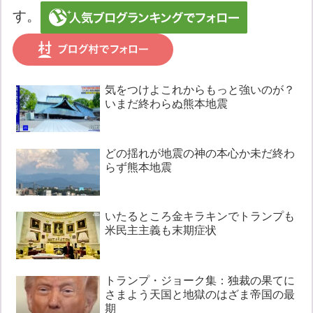
す。
気をつけよこれからもっと強いのが？
いまだ終わらぬ熊本地震
どの揺れが地震の神の本心か未だ終わ
らず熊本地震
いたるところ金キラキンでトランプも
米民主主義も末期症状
トランプ・ジョーク集：独裁の果てに
さまよう天国と地獄のはざま帝国の最
期