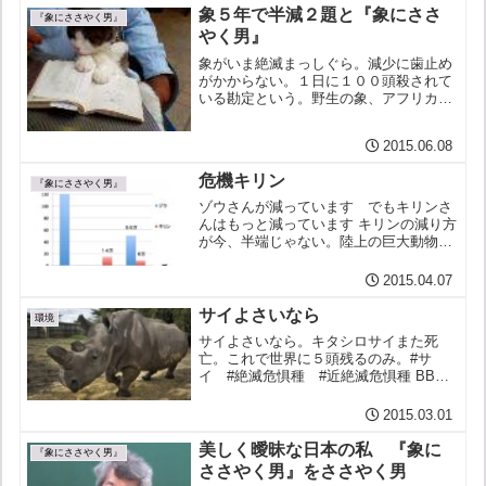
対するというタイ政府の強い決意と、
象５年で半減２題と『象にささ
タイが国際的な規則を守る...
『象にささやく男』
やく男』
象がいま絶滅まっしぐら。減少に歯止め
がかからない。１日に１００頭殺されて
いる勘定という。野生の象、アフリカに
はいま４５万頭くらいか。モザンビーク
では密猟によりこの５年で半分に減っ
2015.06.08
た。WCS野生生物保護協会によると５年
前の２万頭あまりからいま...
危機キリン
『象にささやく男』
ゾウさんが減っています でもキリンさ
んはもっと減っています キリンの減り方
が今、半端じゃない。陸上の巨大動物と
いうとゾウだが。キリンだってそうだ。
図体がでかいと今の世界、やはり分が悪
2015.04.07
いのか。
サイよさいなら
環境
サイよさいなら。キタシロサイまた死
亡。これで世界に５頭残るのみ。#サ
イ #絶滅危惧種 #近絶滅危惧種 BBC
News - One of six remaining northern
white rhinos dies in US 中嶋寛兵...
2015.03.01
美しく曖昧な日本の私 『象に
『象にささやく男』
ささやく男』をささやく男