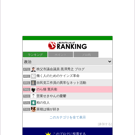
ついっちゃが速報
43位
こんなニュースにでくわした
44位
ランキング
ポイント
ブロ画
日本第一！ニュース録
45位
ネトウヨにゅーす。
46位
秩父市議会議員 黒澤秀之 ブログ
47位
働く人のためのケインズ革命
48位
自民党工作員の異常なネット活動
49位
のら猫 寛兵衛
50位
営業せきやんの憂鬱
51位
柏の住人
52位
菜穂は猫が好き
53位
新！脱「愛国カルト」のススメ
54位
このカテゴリを全て表示
小野公使のブログ
55位
参加する
集団ストーカー問題を克服する
56位
このブログに投票する