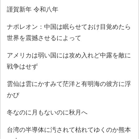
謹賀新年 令和八年
ナポレオン：中国は眠らせておけ目覚めたら
世界を震撼させるによって
アメリカは弱い国には攻め入れど中露を敵に
戦争はせず
雲仙は雲にかすみて茫洋と有明海の彼方に浮
かび
冬なのに月もないのに秋月へ
台湾の半導体に汚されて枯れてゆくのか熊本