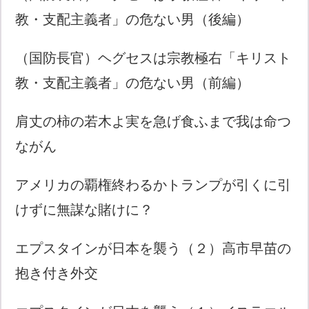
教・支配主義者」の危ない男（後編）
（国防長官）ヘグセスは宗教極右「キリスト
教・支配主義者」の危ない男（前編）
肩丈の柿の若木よ実を急げ食ふまで我は命つ
ながん
アメリカの覇権終わるかトランプが引くに引
けずに無謀な賭けに？
エプスタインが日本を襲う（２）高市早苗の
抱き付き外交