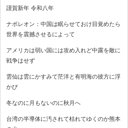
謹賀新年 令和八年
ナポレオン：中国は眠らせておけ目覚めたら
世界を震撼させるによって
アメリカは弱い国には攻め入れど中露を敵に
戦争はせず
雲仙は雲にかすみて茫洋と有明海の彼方に浮
かび
冬なのに月もないのに秋月へ
台湾の半導体に汚されて枯れてゆくのか熊本