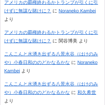
アメリカの覇権終わるかトランプが引くに引
けずに無謀な賭けに？
に
Noraneko Kambei
より
アメリカの覇権終わるかトランプが引くに引
けずに無謀な賭けに？
に
関谷博美
より
こんこんと水湧き出ずる八景水谷（はけのみ
や）小春日和ののどかなるかな
に
Noraneko
Kambei
より
こんこんと水湧き出ずる八景水谷（はけのみ
や）小春日和ののどかなるかな
に
和久希世
より