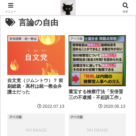
メニュー
検索
言論の自由
安倍国葬・統一教会
アベラ国
自文党（ジムントウ）？ 前
副総裁・高村は統一教会弁
重宝する検察庁法「安倍晋
護士だった
三の不逮捕・不起訴工作」
2022.07.13
2020.05.13
アベラ国
アベラ国