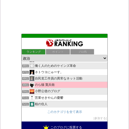
デモや街宣のお供に！プラカード無料素材
42位
ついっちゃが速報
43位
ランキング
ポイント
ブロ画
老子の道（万物の源）と徳
44位
秩父市議会議員 黒澤秀之 ブログ
45位
働く人のためのケインズ革命
46位
ネトウヨにゅーす。
47位
自民党工作員の異常なネット活動
48位
のら猫 寛兵衛
49位
小野公使のブログ
50位
営業せきやんの憂鬱
51位
柏の住人
52位
菜穂は猫が好き
53位
このカテゴリを全て表示
こんなニュースにでくわした
54位
参加する
新！脱「愛国カルト」のススメ
55位
このブログに投票する