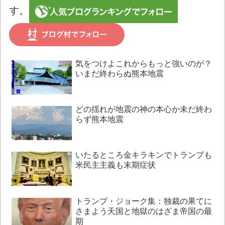
す。
気をつけよこれからもっと強いのが？
いまだ終わらぬ熊本地震
どの揺れが地震の神の本心か未だ終わ
らず熊本地震
いたるところ金キラキンでトランプも
米民主主義も末期症状
トランプ・ジョーク集：独裁の果てに
さまよう天国と地獄のはざま帝国の最
期