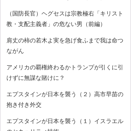
（国防長官）ヘグセスは宗教極右「キリスト
教・支配主義者」の危ない男（前編）
肩丈の柿の若木よ実を急げ食ふまで我は命つ
ながん
アメリカの覇権終わるかトランプが引くに引
けずに無謀な賭けに？
エプスタインが日本を襲う（２）高市早苗の
抱き付き外交
エプスタインが日本を襲う（１）イスラエル