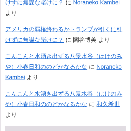
けずに無謀な賭けに？
に
Noraneko Kambei
より
アメリカの覇権終わるかトランプが引くに引
けずに無謀な賭けに？
に
関谷博美
より
こんこんと水湧き出ずる八景水谷（はけのみ
や）小春日和ののどかなるかな
に
Noraneko
Kambei
より
こんこんと水湧き出ずる八景水谷（はけのみ
や）小春日和ののどかなるかな
に
和久希世
より