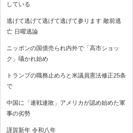
している
逃げて逃げて逃げて逃げて参ります 敵前逃
亡 日曜逃論
ニッポンの国債売られ内外で「高市ショッ
ク」囁かれ始め
トランプの職務止めろと米議員憲法修正25条
で
中国に「連戦連敗」アメリカが認め始めた軍
事の劣勢
謹賀新年 令和八年