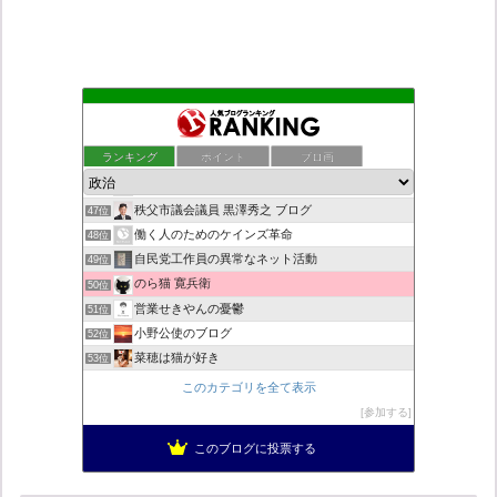
一輪の九の魔方陣「老子の道と徳（言霊の経綸）」の花が咲く
43位
ついっちゃが速報
44位
ランキング
ポイント
ブロ画
こんなニュースにでくわした
45位
ネトウヨにゅーす。
46位
秩父市議会議員 黒澤秀之 ブログ
47位
働く人のためのケインズ革命
48位
自民党工作員の異常なネット活動
49位
のら猫 寛兵衛
50位
営業せきやんの憂鬱
51位
小野公使のブログ
52位
菜穂は猫が好き
53位
新！脱「愛国カルト」のススメ
54位
このカテゴリを全て表示
柏の住人
55位
参加する
集団ストーカー問題を克服する
56位
このブログに投票する
ねずさんの学ぼう日本
57位