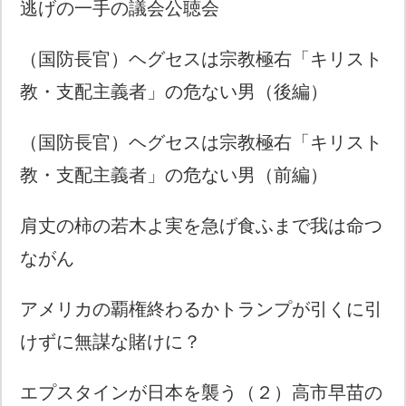
逃げの一手の議会公聴会
（国防長官）ヘグセスは宗教極右「キリスト
教・支配主義者」の危ない男（後編）
（国防長官）ヘグセスは宗教極右「キリスト
教・支配主義者」の危ない男（前編）
肩丈の柿の若木よ実を急げ食ふまで我は命つ
ながん
アメリカの覇権終わるかトランプが引くに引
けずに無謀な賭けに？
エプスタインが日本を襲う（２）高市早苗の