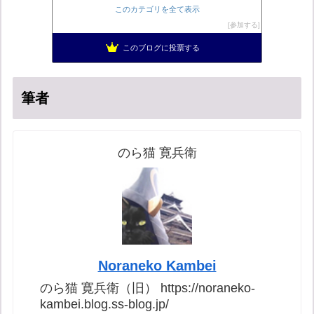
日本の覚醒
14位
このカテゴリを全て表示
バックストリートを歩く影の独り言
15位
参加する
真のジャーナリズムがここにある！
16位
このブログに投票する
超革新ひふみ神示
17位
筆者
のら猫 寛兵衛
Noraneko Kambei
のら猫 寛兵衛（旧） https://noraneko-
kambei.blog.ss-blog.jp/