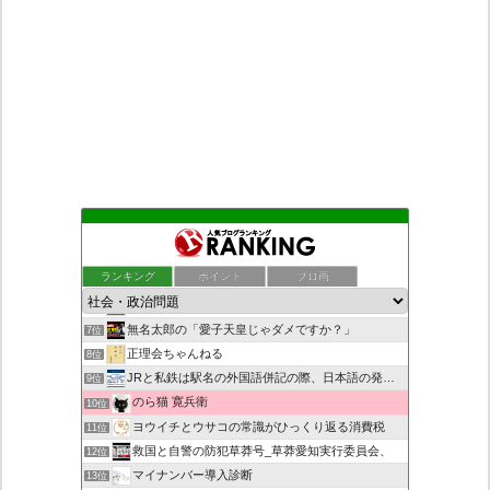
ダリチョコ dalichoko
3位
死神タカ位置サナエのオイルショックドクトリン憲法改悪計画！
4位
ランキング
ポイント
ブロ画
恥を知れ、恥を
5位
みんなのブラック企業通信簿
6位
無名太郎の「愛子天皇じゃダメですか？」
7位
正理会ちゃんねる
8位
JRと私鉄は駅名の外国語併記の際、日本語の発音/…
9位
のら猫 寛兵衛
10位
ヨウイチとウサコの常識がひっくり返る消費税
11位
救国と自警の防犯草莽号_草莽愛知実行委員会、
12位
マイナンバー導入診断
13位