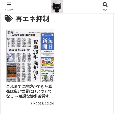
メニュー
検索
再エネ抑制
原発
これまでに廃炉ができた原
発は広い世界にひとつとて
なし ～迷惑な惨多苦労すの
贈り物
2018.12.24