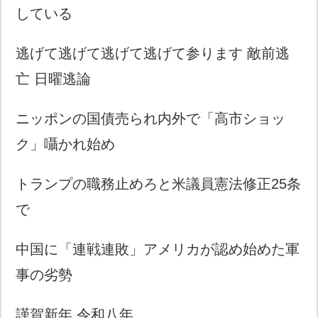
している
逃げて逃げて逃げて逃げて参ります 敵前逃
亡 日曜逃論
ニッポンの国債売られ内外で「高市ショッ
ク」囁かれ始め
トランプの職務止めろと米議員憲法修正25条
で
中国に「連戦連敗」アメリカが認め始めた軍
事の劣勢
謹賀新年 令和八年