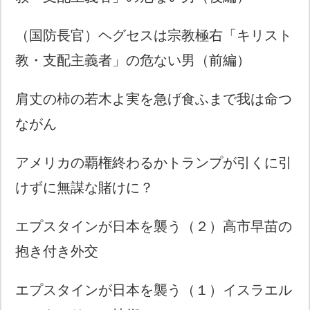
（国防長官）ヘグセスは宗教極右「キリスト
教・支配主義者」の危ない男（前編）
肩丈の柿の若木よ実を急げ食ふまで我は命つ
ながん
アメリカの覇権終わるかトランプが引くに引
けずに無謀な賭けに？
エプスタインが日本を襲う（２）高市早苗の
抱き付き外交
エプスタインが日本を襲う（１）イスラエル