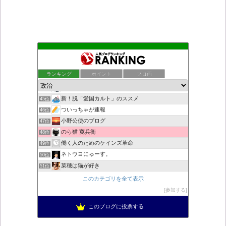
こんなニュースにでくわした
41位
老子の道（万物の源）と徳 ＝大本神諭の一輪＋日月神示の神一厘
42位
ランキング
ポイント
ブロ画
日本第一！ニュース録
43位
デモや街宣のお供に！プラカード無料素材
44位
新！脱「愛国カルト」のススメ
45位
ついっちゃが速報
46位
小野公使のブログ
47位
のら猫 寛兵衛
48位
働く人のためのケインズ革命
49位
ネトウヨにゅーす。
50位
菜穂は猫が好き
51位
自民党工作員の異常なネット活動
52位
このカテゴリを全て表示
柏の住人
53位
参加する
秩父市議会議員 黒澤秀之 ブログ
54位
このブログに投票する
営業せきやんの憂鬱
55位