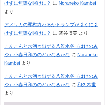
けずに無謀な賭けに？
に
Noraneko Kambei
より
アメリカの覇権終わるかトランプが引くに引
けずに無謀な賭けに？
に
関谷博美
より
こんこんと水湧き出ずる八景水谷（はけのみ
や）小春日和ののどかなるかな
に
Noraneko
Kambei
より
こんこんと水湧き出ずる八景水谷（はけのみ
や）小春日和ののどかなるかな
に
和久希世
より