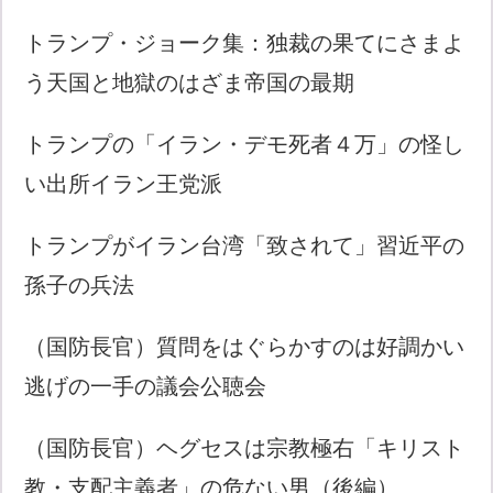
トランプ・ジョーク集：独裁の果てにさまよ
う天国と地獄のはざま帝国の最期
トランプの「イラン・デモ死者４万」の怪し
い出所イラン王党派
トランプがイラン台湾「致されて」習近平の
孫子の兵法
（国防長官）質問をはぐらかすのは好調かい
逃げの一手の議会公聴会
（国防長官）ヘグセスは宗教極右「キリスト
教・支配主義者」の危ない男（後編）