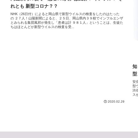
れとも 新型コロナ？？
NHK（26日付）によると岡山県で新型ウイルスの検査をしたのはたった
の ２７人！山陽新聞によると、２５日、岡山県内３９校でインフルエンザ
とみられる集団風邪が発生し「患者は計 ９８１人」ということは、生徒た
ちはほとんどが新型ウイルスの検査を受...
知
型
安
型
渋
ス
2020.02.29