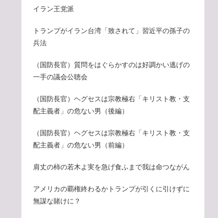
イラン王党派
トランプがイラン台湾「致されて」習近平の孫子の
兵法
（国防長官）質問をはぐらかすのは好調かい逃げの
一手の議会公聴会
（国防長官）ヘグセスは宗教極右「キリスト教・支
配主義者」の危ない男（後編）
（国防長官）ヘグセスは宗教極右「キリスト教・支
配主義者」の危ない男（前編）
肩丈の柿の若木よ実を急げ食ふまで我は命つながん
アメリカの覇権終わるかトランプが引くに引けずに
無謀な賭けに？