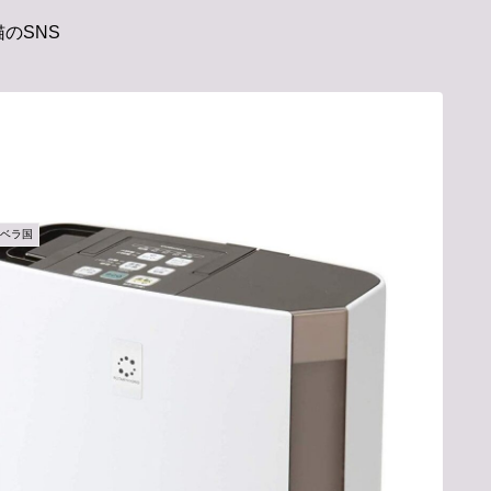
のSNS
アベラ国