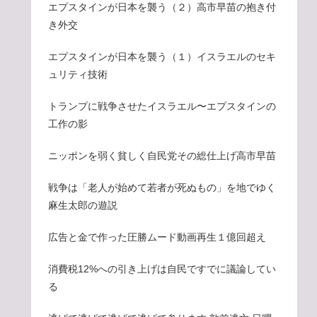
エプスタインが日本を襲う（２）高市早苗の抱き付
き外交
エプスタインが日本を襲う（１）イスラエルのセキ
ュリティ技術
トランプに戦争させたイスラエル〜エプスタインの
工作の影
ニッポンを弱く貧しく自民党その総仕上げ高市早苗
戦争は「老人が始めて若者が死ぬもの」を地でゆく
麻生太郎の遊説
広告と金で作った圧勝ムード動画再生１億回超え
消費税12%への引き上げは自民ですでに議論してい
る