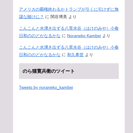
アメリカの覇権終わるかトランプが引くに引けずに無
謀な賭けに？
に
関谷博美
より
こんこんと水湧き出ずる八景水谷（はけのみや）小春
日和ののどかなるかな
に
Noraneko Kambei
より
こんこんと水湧き出ずる八景水谷（はけのみや）小春
日和ののどかなるかな
に
和久希世
より
のら猫寛兵衛のツイート
Tweets by noraneko_kambei