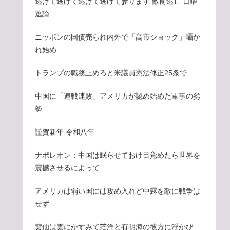
逃げて逃げて逃げて逃げて参ります 敵前逃亡 日曜
逃論
ニッポンの国債売られ内外で「高市ショック」囁か
れ始め
トランプの職務止めろと米議員憲法修正25条で
中国に「連戦連敗」アメリカが認め始めた軍事の劣
勢
謹賀新年 令和八年
ナポレオン：中国は眠らせておけ目覚めたら世界を
震撼させるによって
アメリカは弱い国には攻め入れど中露を敵に戦争は
せず
雲仙は雲にかすみて茫洋と有明海の彼方に浮かび