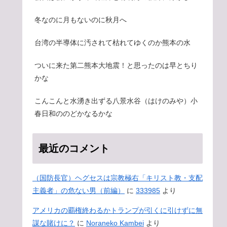
冬なのに月もないのに秋月へ
台湾の半導体に汚されて枯れてゆくのか熊本の水
ついに来た第二熊本大地震！と思ったのは早とちり
かな
こんこんと水湧き出ずる八景水谷（はけのみや）小
春日和ののどかなるかな
最近のコメント
（国防長官）ヘグセスは宗教極右「キリスト教・支配
主義者」の危ない男（前編）
に
333985
より
アメリカの覇権終わるかトランプが引くに引けずに無
謀な賭けに？
に
Noraneko Kambei
より