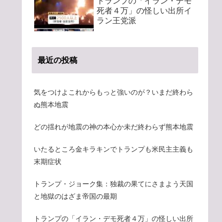
トランプの「イラン・デモ
死者４万」の怪しい出所イ
ラン王党派
最近の投稿
気をつけよこれからもっと強いのが？いまだ終わら
ぬ熊本地震
どの揺れが地震の神の本心か未だ終わらず熊本地震
いたるところ金キラキンでトランプも米民主主義も
末期症状
トランプ・ジョーク集：独裁の果てにさまよう天国
と地獄のはざま帝国の最期
トランプの「イラン・デモ死者４万」の怪しい出所