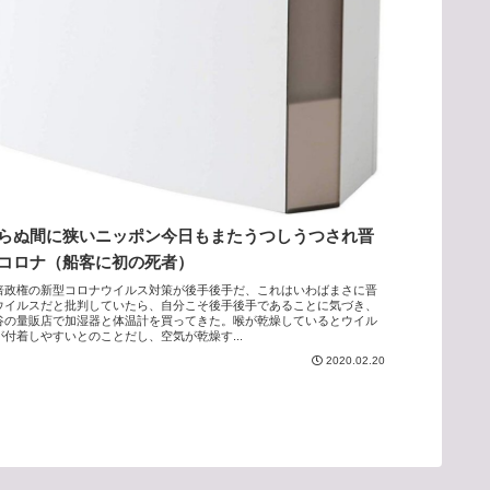
らぬ間に狭いニッポン今日もまたうつしうつされ晋
コロナ（船客に初の死者）
倍政権の新型コロナウイルス対策が後手後手だ、これはいわばまさに晋
ウイルスだと批判していたら、自分こそ後手後手であることに気づき、
谷の量販店で加湿器と体温計を買ってきた。喉が乾燥しているとウイル
が付着しやすいとのことだし、空気が乾燥す...
2020.02.20