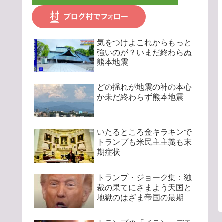
気をつけよこれからもっと
強いのが？いまだ終わらぬ
熊本地震
どの揺れが地震の神の本心
か未だ終わらず熊本地震
いたるところ金キラキンで
トランプも米民主主義も末
期症状
トランプ・ジョーク集：独
裁の果てにさまよう天国と
地獄のはざま帝国の最期