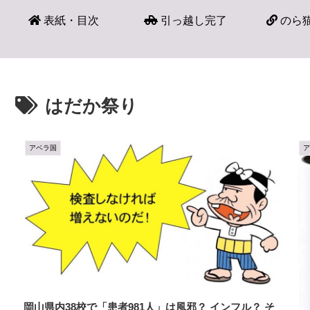
表紙・目次
引っ越し完了
のら猫
はだか祭り
アベラ国
岡山県内38校で「患者981人」は風邪？ インフル？ そ