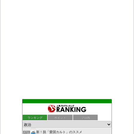
老子の道（万物の源）と徳 ＝大本神諭の一輪＋日月神示の神一厘
43位
ついっちゃが速報
44位
ランキング
ポイント
ブロ画
デモや街宣のお供に！プラカード無料素材
45位
小野公使のブログ
46位
新！脱「愛国カルト」のススメ
47位