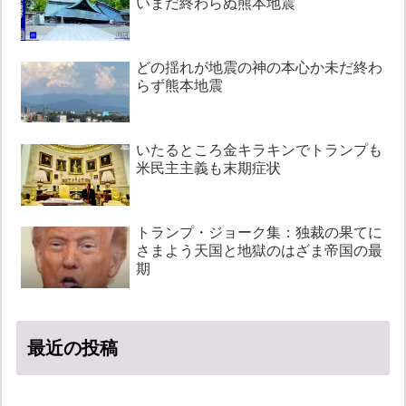
いまだ終わらぬ熊本地震
どの揺れが地震の神の本心か未だ終わ
らず熊本地震
いたるところ金キラキンでトランプも
米民主主義も末期症状
トランプ・ジョーク集：独裁の果てに
さまよう天国と地獄のはざま帝国の最
期
最近の投稿