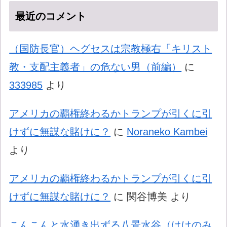
最近のコメント
（国防長官）ヘグセスは宗教極右「キリスト
教・支配主義者」の危ない男（前編）
に
333985
より
アメリカの覇権終わるかトランプが引くに引
けずに無謀な賭けに？
に
Noraneko Kambei
より
アメリカの覇権終わるかトランプが引くに引
けずに無謀な賭けに？
に
関谷博美
より
こんこんと水湧き出ずる八景水谷（はけのみ