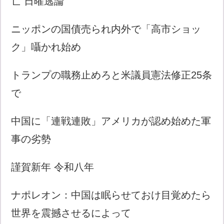
亡 日曜逃論
ニッポンの国債売られ内外で「高市ショッ
ク」囁かれ始め
トランプの職務止めろと米議員憲法修正25条
で
中国に「連戦連敗」アメリカが認め始めた軍
事の劣勢
謹賀新年 令和八年
ナポレオン：中国は眠らせておけ目覚めたら
世界を震撼させるによって