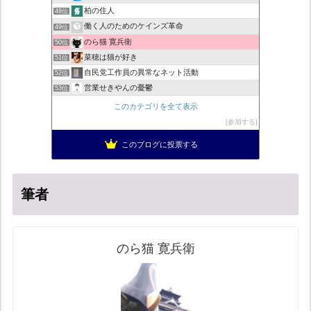
柏の住人
48位
働く人のためのケインズ革命
49位
のら猫 寛兵衛
50位
菜穂は猫が好き
51位
自民党工作員の異常なネット活動
52位
営業せきやんの憂鬱
53位
ネトウヨにゅーす。
54位
このカテゴリを全て表示
ねずさんの学ぼう日本
55位
参加する
秩父市議会議員 黒澤秀之 ブログ
56位
このブログに投票する
鳳山雑記帳アメブロ版
57位
筆者
のら猫 寛兵衛