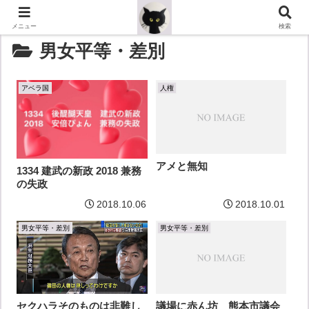
メニュー
検索
男女平等・差別
アベラ国
人権
アメと無知
1334 建武の新政 2018 兼務
の失政
2018.10.06
2018.10.01
男女平等・差別
男女平等・差別
セクハラそのものは非難し
議場に赤ん坊 熊本市議会