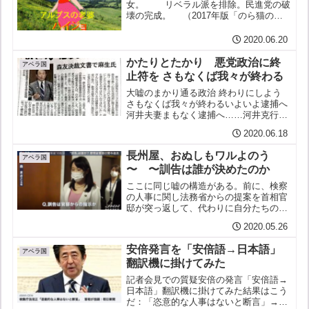
女。 リベラル派を排除。民進党の破
壊の完成。 （2017年版「のら猫の悪
魔の政治用語辞典」） ２）排除される
女。（2018年版） 人を排除するつ
2020.06.20
もりが、自分が排除されちゃう女。 ３）
気に入らない...
かたりとたかり 悪党政治に終
アベラ国
止符を さもなくば我々が終わる
大嘘のまかり通る政治 終わりにしよう
さもなくば我々が終わるいよいよ逮捕へ
河井夫妻まもなく逮捕へ……河井克行・
案里夫妻の“買収問題” 東京地検特捜部
2020.06.18
は全貌を解明できるか：時事ドットコム
連座制で案里氏失職の可能性濃厚河井夫
長州屋、おぬしもワルよのう
妻は大物ではない、影...
アベラ国
〜 〜訓告は誰が決めたのか
ここに同じ嘘の構造がある。前に、検察
の人事に関し法務省からの提案を首相官
邸が突っ返して、代わりに自分たちの考
え、すなわち黒川弘務を押し付けてき
2020.05.26
た、ということを書いた。なのに、首相
は、検察の人事に自分たちが介入するの
安倍発言を「安倍語→日本語」
は「ありえないこと」で、法...
アベラ国
翻訳機に掛けてみた
記者会見での質疑安倍の発言「安倍語→
日本語」翻訳機に掛けてみた結果はこう
だ：「恣意的な人事はないと断言」→