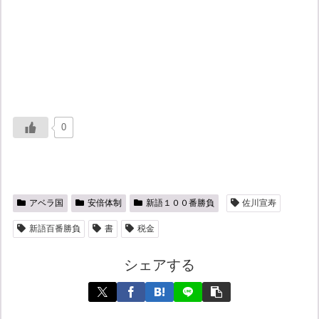
0
アベラ国
安倍体制
新語１００番勝負
佐川宣寿
新語百番勝負
書
税金
シェアする