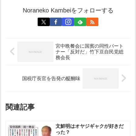
Noraneko Kambeiをフォローする
宮中晩餐会に国賓の同性パート
ナー「反対だ」竹下亘自民党総
務会長
国税庁長官を告発の醍醐味
関連記事
文鮮明はオヤジギャクが好きだ
安倍国葬・統一教会
った？