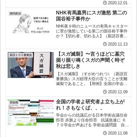
2020.12.01
の政府への絶望秋から冬にかけて大きな
感染拡大の波が襲うのは１年近く前から
NHK有馬嘉男にスガ激怒 第二の
予測できたというのに検...
国内政治
国谷裕子事件か
NHK夜９時のニュースの有馬キャスター
に菅が激怒している第二の国谷裕子事件
か？【切れ者、切れる人】（新語百番勝
負）何かと激しく怒る性格の人。【用
2020.11.13
例】スガがNHKのニュース番組で受けた
質問が事前調整になかったものだとか言
【スガ滅裂】〜言うほどに墓穴
って激怒してるらしいよ...
新語１００番勝負
掘り掘り鳴くスガの声聞く時ぞ
秋は悲しき
【スガ滅裂】（すがめつれつ）（新語百
番勝負）スガ総理大臣の言うことが支離
滅裂であること。【用例】全国の学会等
670団体が任命拒否に抗議声明。共産党
2020.11.09
の志位和夫書記局長が4日の国会で菅総
理にその事実を突きつけたが、菅の答え
全国の学者よ研究者よ立ち上が
ていわく：学問の自由と...
菅政権
れ！さもなくば、、、
学会からの抗議広がる日本学術会議任命
拒否 赤旗より任命拒否 抗議急速に ６
７０学会が声あげる 学術会議問題 自然
保護・消費者団体もしんぶん赤旗
2020.11.08
2020.11.1大学、多彩な学会、消費者団