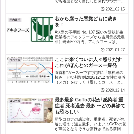
でも幾度となく目にした倒れつつボール
を味方に渡してつなぐ見応えのあるプレ
2021.02.15
ー昔はこーゆーのなかったがななんと森
喜朗も川淵三郎にオフロードパスを試み
芯から腐った悪党どもに裁き
ていたスガ政権の動きは「...
国内政治
を！
#水際の不手際 No. 107 深いお話鶏卵生
産業者のアキタフーズから吉川貴盛元農
相に現金500万円。アキタフーズは、コ
スト高につながる「アニマルウェルフェ
2021.01.27
ア」（動物福祉）の動きに待ったをかけ
たかった模様。欧米で取り組みの進む
ここに来てついに人々怒りだす
「動物福祉」。...
コロナ禍
これがほんとのガースー爆発
菅首相“ガースーです”挨拶に「無神経の
極み」と批判殺到2020/12/12 女性自身菅
（スガ）をひっくり返してガースーとい
うあだ名（？）がインターネット上に流
2020.12.14
布している私が目にするものはほとんど
すべてスガへの激しい批判や侮蔑をこめ
最多最多 GoToの花が 感染者 重
たものそれ...
コロナ禍
症者 死者過去 最多 〜どの鼻診て
も恐ろしい
新型コロナの感染者、重傷者、死者が急
速に増えて過去最多、いよいよGoToの花
が満開となりそうな雲行きである前回
「開閉式マスク」で伝えたかったのはこ