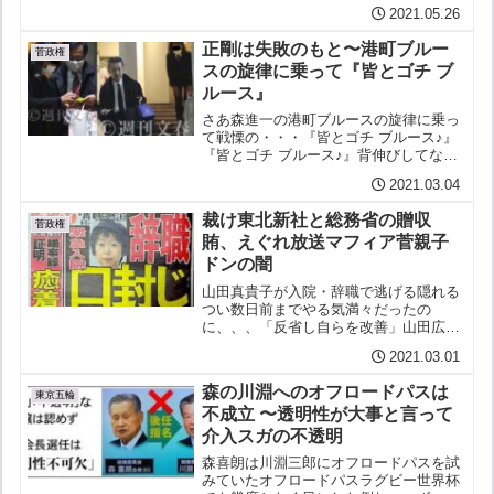
れを見て”赤木死すとも真実は死せず”と
2021.05.26
いうのを感じました」（赤木雅子さん／
高知にて）
正剛は失敗のもと〜港町ブルー
菅政権
スの旋律に乗って『皆とゴチ ブ
ルース』
さあ森進一の港町ブルースの旋律に乗っ
て戦慄の・・・『皆とゴチ ブルース♪』
『皆とゴチ ブルース♪』背伸びしてなる
大臣秘書官饗応も東北新社の統括部長あ
2021.03.04
なたに送ったササニシキかえして皆と
皆と飲み食い スガ正剛♪「一人一問」
裁け東北新社と総務省の贈収
に限る記者「このあと...
菅政権
賄、えぐれ放送マフィア菅親子
ドンの闇
山田真貴子が入院・辞職で逃げる隠れる
つい数日前までやる気満々だったの
に、、、「反省し自らを改善」山田広報
官が謝罪し続投表明2月25日 スガも、、
2021.03.01
菅首相「女性広報官として期待」７万円
接待の山田真貴子氏を続投の考え2月24
森の川淵へのオフロードパスは
日 だったのに次なる文...
東京五輪
不成立 〜透明性が大事と言って
介入スガの不透明
森喜朗は川淵三郎にオフロードパスを試
みていたオフロードパスラグビー世界杯