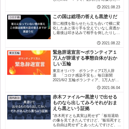
ら負けたの！↓ ↓ ↓ ↓ ↓
2021.08.23
この国は総理の答えも黒塗りだ
コロナ禍
菅に相撲を取らせたら立ち合いで横に変
化したあと張り手を交えていなし肩透か
し最後は叩き込みで相手を倒したりして
（送り出しなんかもあり）足早に土俵を
あとにするといった取り口に違いないそ
2021.08.22
してあとになって言うのだ「真摯に誠実
に正面からまっこう勝負し...
緊急辞退宣言〜ボランティア１
東京五輪
万人が辞退する事態自体がおか
しい五輪
東京オリパラ ボランティア1万人辞
退 「コロナ感染不安も」毎日新聞
2021/6/2 五輪ボランティア、1万人が辞
退 大会関係者数を初公表朝日新聞
2021.06.04
2021年6月2日 東京五輪・パラのボラン
ティア 約8万人のうち1万人辞退NHK
赤木ファイル〜黒塗りで出せる
2021年...
国内政治
ものなら出してみろそれがおま
えら黒という証拠
“赤木死すとも真実は死せず”「板垣退助
の像を見てきたんですけど、“板垣死すと
も自由は死せず”とあったんですけど、そ