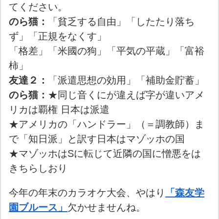
てください。
のら猫：
「貧乏する自由」「したたり落ち
ず」「正規をなくす」
「格差」「米國の狗」「平気の平蔵」「富裕
柿」
友達２：
「派遣思想の効用」「補助金貯蓄」
のら猫：
★同じ音くにが違えば字が違いアメ
リカは覇権 日本は派遣
★アメリカの「ハンドラー」（＝調教師）ま
で「知日派」と訳す日本はマゾッホの国
★マゾッホはSに転じて近隣の国に憎悪をは
きちらしおり
今年の年末のカラオケ大会、やはり
「森友学
園ブルース」
欠かせませんね。