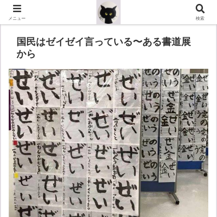
メニュー
検索
国民はゼイゼイ言っている〜ある書道展
から