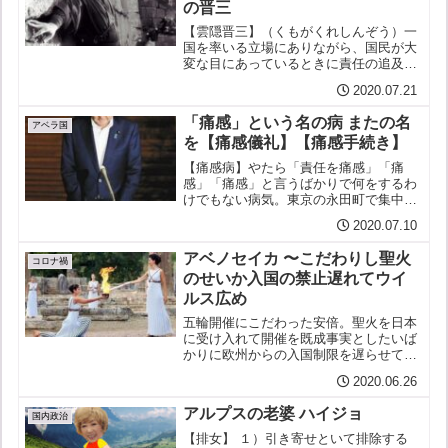
の晋三
【雲隠晋三】（くもがくれしんぞう）一
国を率いる立場にありながら、国民が大
変な目にあっているときに責任の追及を
恐れてこそこそ逃げ隠れして姿を現さな
2020.07.21
い、真田十勇士の一人・霧隠才蔵とは似
ても似つかぬ無能にして卑怯なる男。
「痛感」という名の病 またの名
【用例】安倍よ、雲隠晋三か...
アベラ国
を【痛感儀礼】【痛感手続き】
【痛感病】やたら「責任を痛感」「痛
感」「痛感」と言うばかりで何をするわ
けでもない病気。東京の永田町で集中的
に発生している。症状としてはほかに
2020.07.10
「国民にお詫び申し上げる」だの「真摯
に」だの「襟を正す」だの「説明責任」
アベノセイカ 〜こだわりし聖火
だの「緊張感をもって」だの、...
コロナ禍
のせいか入国の禁止遅れてウイ
ルス広め
五輪開催にこだわった安倍。聖火を日本
に受け入れて開催を既成事実としたいば
かりに欧州からの入国制限を遅らせてい
た。そのために食い止めるチャンスを逸
2020.06.26
した欧州由来の新型コロナウイルス。研
究セイカ！公立感染症研究所の研究でそ
アルプスの老婆 ハイジョ
のことがわかる。他紙は報...
国内政治
【排女】 １）引き寄せといて排除する