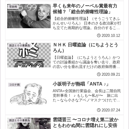
体、宗教団体による抗議声明反発が幅広
早くも来年のノーベル賞最有力
い分野で急速に広...
菅政権
候補？「総合的俯瞰性理論」
【総合的俯瞰性理論】（そうごうてきふ
かんせいりろん） 日本のさる政治家が打
ち立てた画期的な理論。自分のすること
は全て「法律に則って」いて、具体的な
2020.10.12
論拠や理由すら掲げることなく、いつし
か他の問題にすり変わり、「適切」で
ＮＨＫ 日曜盗論（にちようとう
「問題ない」こととなって...
新語１００番勝負
ろん）
【日曜盗論】（にちようとうろん）かつ
ての討論番組から議論を奪い去り、政府
の言い分を垂れ流すだけの政府御用番組
に成り果てたNHK日曜朝の看板番組のこ
2020.09.21
と。【用例】先月２日の菅官房長官（当
時）に続いて、今度は成立したばかりの
小坂明子が熱唱「ANTA ♪」
菅・新政権の立場を閣僚...
コロナ禍
ANTA=全国旅行業協会、会長は二階自民
党幹事長！￼ ♪ もしも〜私が〜 旅に出
た～なら小さなアベノマスクつけたでし
ょうちんちくりんの布と 細いヒモと布
には汚い ダニがいるのよあおいカビ
2020.07.24
と 白いガーゼ予約の時には ANTA～
ANTA～A...
雲隠晋三 〜コロナ増え第二波か
新語１００番勝負
ともわかぬ間に雲隠れにし安倍