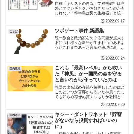
自称「キリストの再臨」文鮮明教祖は意
外とオヤジギャクがお好きだったのかも
しれない「韓半島は男の生殖器」と統一
教会の聖典にあるというのだが、これ、
2022.09.17
ペニスとペニンシュラ（＝半島）をかけ
ているとしたら、語源的には間違ってい
ツボゲート事件 新語集
る。peninsulaは...
ことば
統一教会と政治家をめぐる問題が拡大す
るにつれ様々な新語が生まれつつあるよ
うだこれまであった言葉や表現に新しい
意味が加わる例も散見するいくつかを紹
介しよう【数珠つなぎ】政治家らがゾロ
2022.08.24
ゾロと統一教会につながっているさま。
用例：萩生田光一は生稲晃...
これも「最高レベル」から吹い
国内政治
た「神風」か〜国民の命を守る
と言いながら守っていたのはカ
ルトの命
教団の改名認め存続を後押ししたのはど
このどいつか官邸から吹いた神風またし
ても知らぬ存ぜぬ貫くつもりか教団と一
心同体（二人三脚）気がつけば四分五裂
2022.07.29
の自民党かも国家公安委員長や防衛大臣
までもが外国のカルトに食い込まれてい
キシー・ダントワネット「貯蓄
た！この国は危ういしかし...
国内政治
がないなら投資すればいいの
に」
「成長と分配」を謳い「新しい資本主