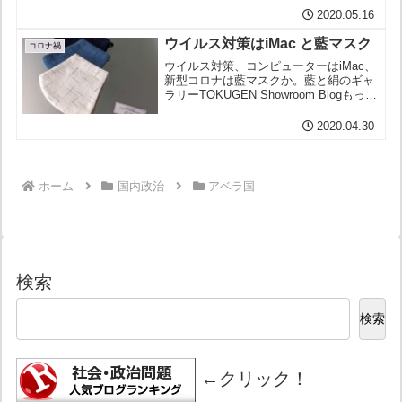
そりゃ当然、私にいちばん都合のいいよ
2020.05.16
う、やりたい放題やらしてもらいます
よ。あたりまえじゃないですか。「黒川
ウイルス対策はiMac と藍マスク
氏人事、全く決めていない」...
コロナ禍
ウイルス対策、コンピューターはiMac、
新型コロナは藍マスクか。藍と絹のギャ
ラリーTOKUGEN Showroom Blogもっと
もiMacは、変なソフトをネットからダウ
ンロードしたばっかりに、ひどいめにあ
2020.04.30
ったが。「警告：あなたのコンピュー...
ホーム
国内政治
アベラ国
検索
検索
←クリック！