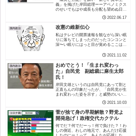
義」を掲げた岸田総理ーーアベノミクス
のせいでもはや成長も分配も望めぬ日本
にされてしまっているというのにいつし
2022.06.17
かその「分配」は立ち消え？「新しい資
本主義」も具体的には見えてこないそこ
改憲の維新伝心
へ今度は「貯蓄から投資へ」...
国内政治
私はテレビの開票速報を観ながら深い眠
りに落ちてしまったのだったコンコンと
深〜い眠りにはっと目が覚めるここはど
こ？私は誰？…テレビには赤いバラを候
補者の上にくっつけている白髪で白髭
2021.11.02
（しろひげ）の老人字幕に自民党総裁・
無我部晋三とあるはあ？解説...
おめでとう！「生まれ変わっ
国内政治
た」自民党 副総裁に麻生太郎
氏！
岸田文雄というのは自民党にあって割と
正直もんの印象だったが、「自民党が生
まれ変わった姿を示す」と威勢のいいこ
と言って、ほんでもってわざわざ麻生太
2021.10.03
郎なんかを副総裁にして、自民党がちっ
とも変わっていない姿をまざまざと見せ
菅が捨て身の早期解散？野党よ
つけるって、これはもう不...
コロナ禍
開発急げ！政権交代カクテル
何でだ？何でだーっ！何で負けた？！わ
しの側近、わしの地元で、あんだけ応援
したのにー！って、あんたが応援したか