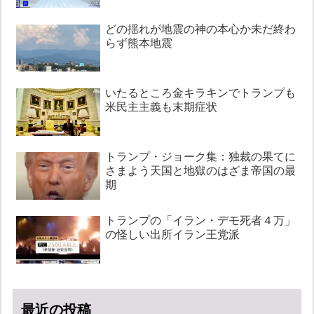
どの揺れが地震の神の本心か未だ終わ
らず熊本地震
いたるところ金キラキンでトランプも
米民主主義も末期症状
トランプ・ジョーク集：独裁の果てに
さまよう天国と地獄のはざま帝国の最
期
トランプの「イラン・デモ死者４万」
の怪しい出所イラン王党派
最近の投稿