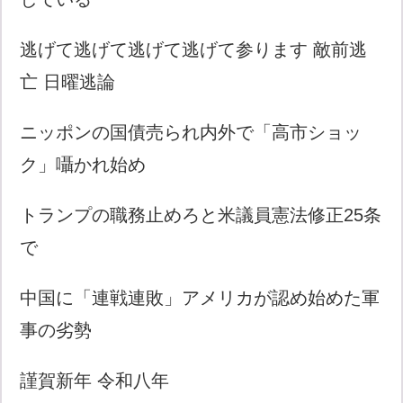
逃げて逃げて逃げて逃げて参ります 敵前逃
亡 日曜逃論
ニッポンの国債売られ内外で「高市ショッ
ク」囁かれ始め
トランプの職務止めろと米議員憲法修正25条
で
中国に「連戦連敗」アメリカが認め始めた軍
事の劣勢
謹賀新年 令和八年