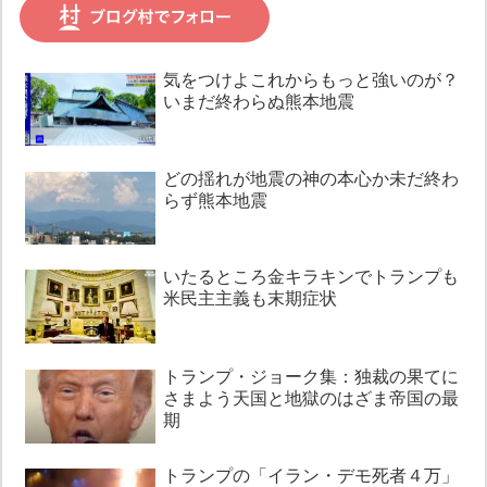
気をつけよこれからもっと強いのが？
いまだ終わらぬ熊本地震
どの揺れが地震の神の本心か未だ終わ
らず熊本地震
いたるところ金キラキンでトランプも
米民主主義も末期症状
トランプ・ジョーク集：独裁の果てに
さまよう天国と地獄のはざま帝国の最
期
トランプの「イラン・デモ死者４万」