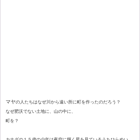
マヤ
の人たちはなぜ川から遠い所に町を作ったのだろう？
なぜ肥沃でない土地に、山の中に、
町を？
カナダの１５歳の少年は夜空に輝く星を見ているうちひらめい