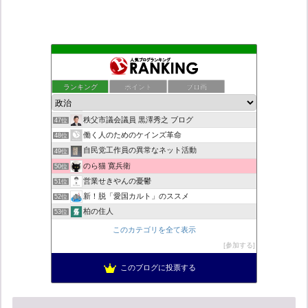
日本第一！ニュース録
43位
ついっちゃが速報
44位
ランキング
ポイント
ブロ画
こんなニュースにでくわした
45位
ネトウヨにゅーす。
46位
秩父市議会議員 黒澤秀之 ブログ
47位
働く人のためのケインズ革命
48位
自民党工作員の異常なネット活動
49位
のら猫 寛兵衛
50位
営業せきやんの憂鬱
51位
新！脱「愛国カルト」のススメ
52位
柏の住人
53位
菜穂は猫が好き
54位
このカテゴリを全て表示
小野公使のブログ
55位
参加する
集団ストーカー問題を克服する
56位
このブログに投票する
ねずさんの学ぼう日本
57位