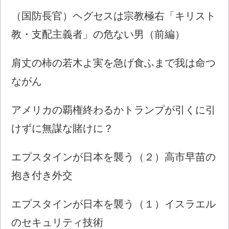
（国防長官）ヘグセスは宗教極右「キリスト
教・支配主義者」の危ない男（前編）
肩丈の柿の若木よ実を急げ食ふまで我は命つ
ながん
アメリカの覇権終わるかトランプが引くに引
けずに無謀な賭けに？
エプスタインが日本を襲う（２）高市早苗の
抱き付き外交
エプスタインが日本を襲う（１）イスラエル
のセキュリティ技術