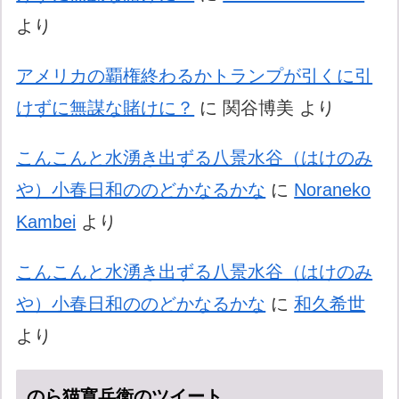
より
アメリカの覇権終わるかトランプが引くに引
けずに無謀な賭けに？
に
関谷博美
より
こんこんと水湧き出ずる八景水谷（はけのみ
や）小春日和ののどかなるかな
に
Noraneko
Kambei
より
こんこんと水湧き出ずる八景水谷（はけのみ
や）小春日和ののどかなるかな
に
和久希世
より
のら猫寛兵衛のツイート