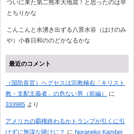
ついに来た第二熊本大地震！と思ったのは早
とちりかな
こんこんと水湧き出ずる八景水谷（はけのみ
や）小春日和ののどかなるかな
最近のコメント
（国防長官）ヘグセスは宗教極右「キリスト
教・支配主義者」の危ない男（前編）
に
333985
より
アメリカの覇権終わるかトランプが引くに引
けずに無謀な賭けに？
に
Noraneko Kambei