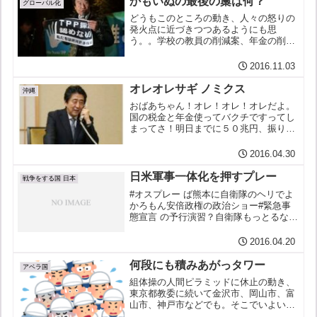
かもいぬの最後の藁は何？
グローバル化
どうもこのところの動き、人々の怒りの
発火点に近づきつつあるようにも思
う。。学校の教員の削減案、年金の削減
案、大学予算、等々、削減また削減また
削減。現政権に対する大きな怒りと呆
2016.11.03
れ、驚き、それは今いろいろな所に渦巻
いている。TPP、国防、教育の...
オレオレサギ ノミクス
沖縄
おばあちゃん！オレ！オレ！オレだよ。
国の税金と年金使ってバクチですってし
まってさ！明日までに５０兆円、振り込
んどいてくんない？いや。だからさ、腸
炎じゃなくて、５０兆円。←クリック
2016.04.30
を！→ ↓ ↓ ↓ ↓ ↓年金バクチですった
のもだけどオレ悪...
日米軍事一体化を押すプレー
戦争をする国 日本
#オスプレー ば熊本に自衛隊のヘリでよ
かろもん安倍政権の政治ショー#緊急事
態宣言 の予行演習？自衛隊もっとるなん
でわざわざ米軍オスプレーはヘリの１０
数倍の値段その代金で公立大学の授業料
2016.04.20
はタダにできるらしか#熊本地震— 中嶋
寛兵衛 (@nor...
何段にも積みあがっタワー
アベラ国
組体操の人間ピラミッドに休止の動き、
東京都教委に続いて金沢市、岡山市、富
山市、神戸市などでも。そこでいよいよ
注目されるのが安倍政権の抱える倒壊懸