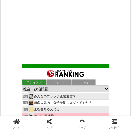
もえるあじあ
2位
死神タカ位置サナエのオイルショックドクトリン憲法改悪計画！
3位
ランキング
ポイント
ブロ画
恥を知れ、恥を
4位
ダリチョコ dalichoko
5位
みんなのブラック企業通信簿
6位
無名太郎の「愛子天皇じゃダメですか？」
7位
正理会ちゃんねる
8位
のら猫 寛兵衛
9位
救国と自警の防犯草莽号_草莽愛知実行委員会、
10位
ホーム
シェア
トップ
サイドバー
JRと私鉄は駅名の外国語併記の際、日本語の発音/…
11位