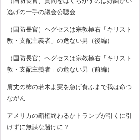
（国防長官）質問をはぐらかすのは好調かい
逃げの一手の議会公聴会
（国防長官）ヘグセスは宗教極右「キリスト
教・支配主義者」の危ない男（後編）
（国防長官）ヘグセスは宗教極右「キリスト
教・支配主義者」の危ない男（前編）
肩丈の柿の若木よ実を急げ食ふまで我は命つ
ながん
アメリカの覇権終わるかトランプが引くに引
けずに無謀な賭けに？