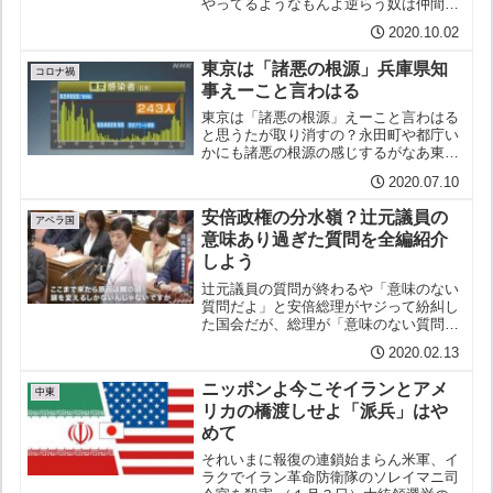
やってるようなもんよ逆らう奴は仲間外
ししかと排除官僚たちにはわしらの政策
2020.10.02
に反対するなら異動してもらうと言って
首相になりわしに従え、楯突くものは排
東京は「諸悪の根源」兵庫県知
除する、と宣言したパンケ...
コロナ禍
事えーこと言わはる
東京は「諸悪の根源」えーこと言わはる
と思うたが取り消すの？永田町や都庁い
かにも諸悪の根源の感じするがなあ東京
「諸悪の根源」と兵庫知事 直後に発言
2020.07.10
を取り消し共同通信 東京との往来は自粛
するよう県民に呼びかけている井戸知事
安倍政権の分水嶺？辻元議員の
「東京に抑え込んでいた...
アベラ国
意味あり過ぎた質問を全編紹介
しよう
辻元議員の質問が終わるや「意味のない
質問だよ」と安倍総理がヤジって紛糾し
た国会だが、総理が「意味のない質問」
という辻元議員の質問がどういうものだ
2020.02.13
ったか、多くの人に知ってもらおうと思
い、以下に紹介する次第である。という
ニッポンよ今こそイランとアメ
のも当日の夜のニュースで...
中東
リカの橋渡しせよ「派兵」はや
めて
それいまに報復の連鎖始まらん米軍、イ
ラクでイラン革命防衛隊のソレイマニ司