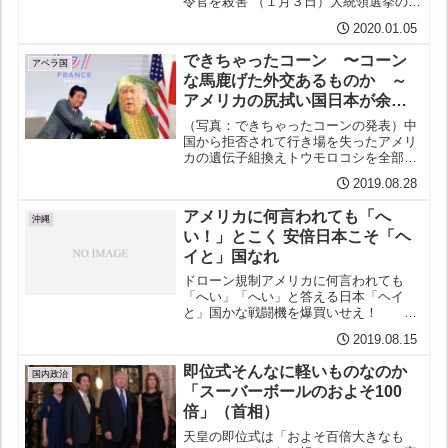
令官を殺害 （１月３日）大統領選挙の年
を迎えたアメリカだが、再選狙うトラン
2020.01.05
プは北朝鮮との外交も進展しない、国内
でも大統領弾劾訴追で追い詰められてゆ
できちゃったコーン 〜コーン
く。そんな中、米軍がイ...
アベラ国
な馬鹿げた外交あるものか ～
アメリカの尻拭い国日本が余剰
トウモロコシを全部引き取る
（写真：できちゃったコーンの発表）中
国から拒否されて行き場を失ったアメリ
カの遺伝子組換えトウモロコシを全部買
い上げる安倍日本！一方で、アメリカの
2019.08.28
農産品（牛肉、豚肉）への関税はTPP並
みに引き下げる一方で、日本の乗用車へ
アメリカに何言われても「へ
の引き下げは見送り日本...
沖縄
い！」とこく 安倍日本こそ「ヘ
イと」国なれ
ドローン規制アメリカに何言われても
「へい」「へい」と答える日本「ヘイ
と」国かな戦闘機を爆買いせえ！ へ
い！農産品を爆買いせえ！ へい！選
2019.08.15
挙後に発表すればいいじゃないか へ
い！駐留費は５倍だ！ へい！ペ
即位式そんなに軽いものなのか
ルシャ湾に自衛隊だ！ へい！憲...
国内政治
「スーバーボールのおよそ100
倍」（首相）
天皇の即位式は「およそ百倍大きなも