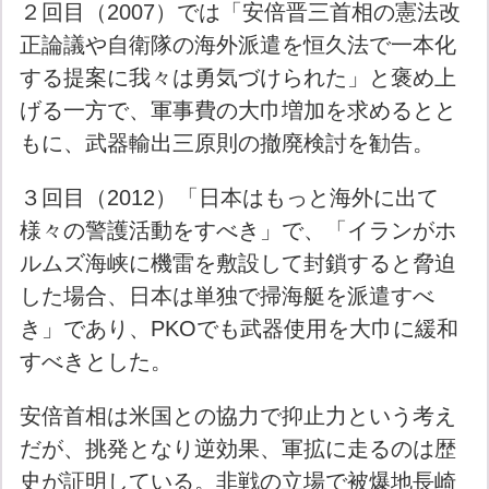
２回目（2007）では「安倍晋三首相の憲法改
正論議や自衛隊の海外派遣を恒久法で一本化
する提案に我々は勇気づけられた」と褒め上
げる一方で、軍事費の大巾増加を求めるとと
もに、武器輸出三原則の撤廃検討を勧告。
３回目（2012）「日本はもっと海外に出て
様々の警護活動をすべき」で、「イランがホ
ルムズ海峡に機雷を敷設して封鎖すると脅迫
した場合、日本は単独で掃海艇を派遣すべ
き」であり、PKOでも武器使用を大巾に緩和
すべきとした。
安倍首相は米国との協力で抑止力という考え
だが、挑発となり逆効果、軍拡に走るのは歴
史が証明している。非戦の立場で被爆地長崎