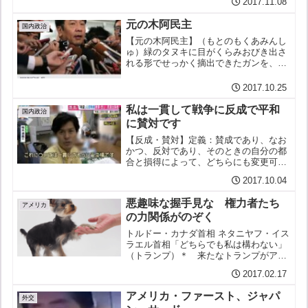
2017.11.08
に「防衛装備」と訳される不思議の国日
本）を溜め込めば安全にな...
元の木阿民主
国内政治
【元の木阿民主】（もとのもくあみんし
ゅ）緑のタヌキに目がくらみおびき出さ
れる形でせっかく摘出できたガンを、わ
ざわざみすみすもういちど取り込み直す
ようなことをして、党勢が一気に失速
2017.10.25
し、もとの低迷する姿に戻ってしまう党
のこと。用例：枝野は元の木...
私は一貫して戦争に反成で平和
国内政治
に賛対です
【反成・賛対】定義：賛成であり、なお
かつ、反対であり、そのときの自分の都
合と損得によって、どちらにも変更可能
な一貫した立場。用例：わたくし柚木道
2017.10.04
義は、民進党から希望の党に合流するこ
とを希望していますが、戦争には反成で
悪趣味な握手見な 権力者たち
あり平和に賛対で、これに...
アメリカ
の力関係がのぞく
トルドー・カナダ首相 ネタニヤフ・イス
ラエル首相「どちらでも私は構わない」
（トランプ）＊ 来たなトランプがアベ
に対して行った、握手した相手の手をも
2017.02.17
う片方の手で撫でるあの握手の仕方は、
一見、情愛のこもる仕草ながらその実、
アメリカ・ファースト、ジャパ
心理学者が "stat...
外交