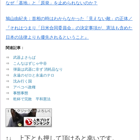
なぜ「基地」と「原発」を止められないのか？
鳩山由紀夫：首相の時はわからなかった「見えない敵」の正体／
『それはつまり「日米合同委員会」の決定事項が、憲法も含めた
日本の法律よりも優先されるということ』
関連記事：
⇒
武器よさらば
⇒
こんなはずじゃ中谷
⇒
弾薬は武器に非ず 消耗品なり
⇒
永遠のゼロと永遠のテロ
⇒
沈み行く国
⇒
アベコベ政権
⇒
事態事態
⇒
乾杯で完敗 平和憲法
↑↓ 上下とも押して頂けると幸いです。