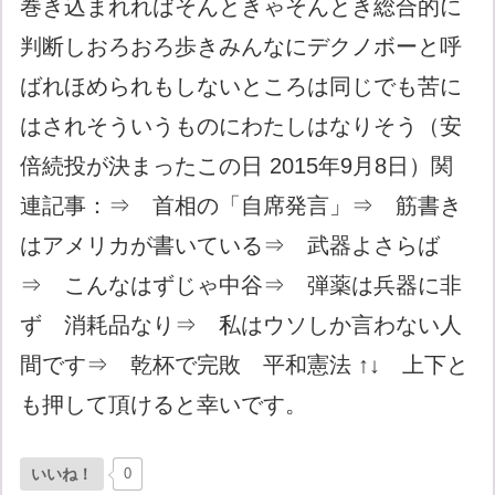
巻き込まれればそんときゃそんとき総合的に
判断しおろおろ歩きみんなにデクノボーと呼
ばれほめられもしないところは同じでも苦に
はされそういうものにわたしはなりそう（安
倍続投が決まったこの日 2015年9月8日）関
連記事：⇒ 首相の「自席発言」⇒ 筋書き
はアメリカが書いている⇒ 武器よさらば
⇒ こんなはずじゃ中谷⇒ 弾薬は兵器に非
ず 消耗品なり⇒ 私はウソしか言わない人
間です⇒ 乾杯で完敗 平和憲法 ↑↓ 上下と
も押して頂けると幸いです。
いいね！
0