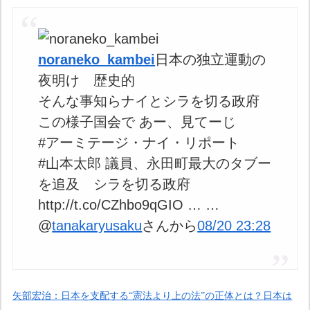
noraneko_kambei
日本の独立運動の
夜明け 歴史的
そんな事知らナイとシラを切る政府
この様子国会で あー、見てーじ
#アーミテージ・ナイ・リポート
#山本太郎 議員、永田町最大のタブー
を追及 シラを切る政府
http://t.co/CZhbo9qGIO … …
@
tanakaryusaku
さんから
08/20 23:28
矢部宏治
：
日本を支配する“憲法より上の法”の正体
とは？
日本は