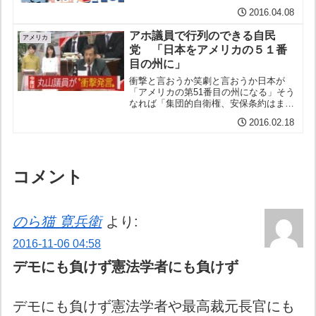
念だ↓ ↓ ↓
2016.04.08
アホ議員で行列のできる自民
アメリカ
党 「日本をアメリカの５１番
目の州に」
衝撃と言おうか笑劇と言おうか日本が
「アメリカの第51番目の州になる」そう
なれば「集団的自衛権、安保条約はまっ
たく問題にならない」「世界の中心で行
2016.02.18
動できる」と言うのだ。 ←クリック！
→ ↓ ↓ ↓ ↓ ↓
コメント
のら猫 寛兵衛
より:
2016-11-06 04:58
デモにも負けず憲法学者にも負けず
デモにも負けず憲法学者や最高裁元長官にも