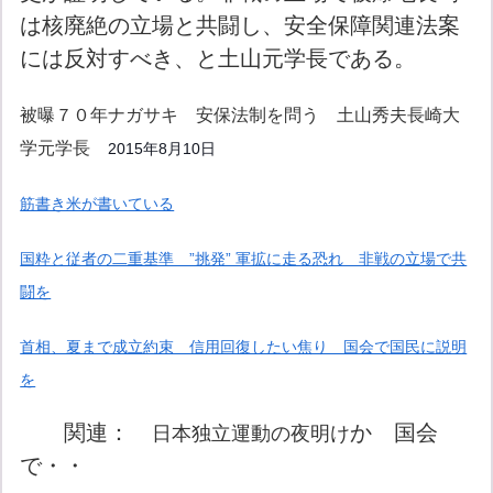
は核廃絶の立場と共闘し、安全保障関連法案
には反対すべき、と土山元学長である。
被曝７０年ナガサキ 安保法制を問う 土山秀夫長崎大
学元学長
2015年8月10日
筋書き米が書いている
国粋と従者の二重基準 ”挑発” 軍拡に走る恐れ 非戦の立場で共
闘を
首相、夏まで成立約束 信用回復したい焦り 国会で国民に説明
を
関連：
か 国会
日本独立運動の夜明け
で・・