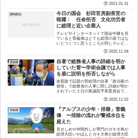
した！ m(_ _)m ↓ ↓ ↓ ↓ ↓
2021.01.31
今日の国会 杉田官房副長官の
国内政治
暗躍： 任命拒否 文化功労者
に総理と近い企業人
テレビやインターネットで国会中継を見
ていると菅義偉はとても総理の器ではな
いとつくづく思うところが同じテレビで
もニュースで見る国会のやりとりの印象
2020.11.04
は特にNHKがひどいが実際の質疑の状況
と全く違う。国会中継を見ることのでき
自著で総務省人事の詳細を明か
ない人に実際の様子を少...
菅政権
していた菅〜学術会議では人事
を盾に説明を拒否しながら
改竄版で話題の菅総理の自著『政治家の
覚悟』で総務省の人事に関し詳細が明か
されていた２日の衆議院予算委員会で立
憲民主党の今井雅人議員が追及ご都合主
2020.11.02
義ここに極まれり日本学術会議の任命拒
否では公務員の人事に関わることなので
『アルプスの少年・排爺」菅義
などと言って拒否理由の具...
菅政権
偉 〜排除の流れが警戒水位を
超えた
見せしめや仲間外しが専門のガキ大将が
総理大臣いやほんとガキ大将が総理大臣