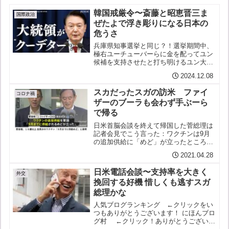
韓国戒厳令〜斎藤と昭恵晋三ま
国際政治
ぜたよで浮き彫りになる日本の
危うさ
兵庫県知事選挙と同じ？！選挙期間中、
極右ユーチューバーらに金を配ってユン
候補を支持させたと打ち明けるユン大統
領の妻キム・ゴンヒやその一族の会話の
2024.12.08
録音。それが表沙汰になることを阻止し
ようとして戒厳令？！ユン・ソンニョル
スカだったスガの訪米 ファイ
がクーデターを企図した二...
コロナ禍
ザーのブーラも会わず手ぶーら
で帰る
日米首脳会談を終えて帰国した菅総理は
記者会見でこう言った：ワクチンは9月
の追加供給に「めど」が立った￼ところが
国会で聞かれても「メド」がどう立った
2021.04.28
のか具体的には何一つ明かさない「詳細
は差し控える」をしつこく連発￼ ￼ ￼
日米電話会談〜支持率を大きく
「メド」と...
外交
挽回する好機 惜しくも逃すスガ
総理かな
人気ブログランキング ←クリックをい
つもありがとうございます！ にほんブロ
グ村 ←クリック！ありがとうございま