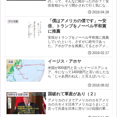
の」って、そんなに軽かったのか？！安
倍首相からそう聞かされて行く気になっ
たと言うトランプ大統領だが、これで横
2019.04.28
田基地から入国して即位式に臨んだりし
たら、令和の日本はアメリカの植民地で
「僕はアメリカの僕です」〜安
あります、軍事占領下であり...
アベラ国
倍、トランプをノーベル平和賞
に推薦
安倍がトランプをノーベル平和賞に推薦
していたという。さすがに絶句であっ
た。アホがアホを推薦してるとかアメリ
カのポチなんて論評が飛び交っているが
2019.02.17
そんな生易しいものではない世界最大の
戦争国家世界最大の死の商人国家そのア
イージス・アホヤ
メリカの大統領と結託して日...
兵器
米国が800億円と言ったイージスアショ
ア、今になって1400億円と言い出したな
ら「じゃあ買わねえ」と言えばいいじゃ
ん。そうすれば「それなら1200億円」
「まだ高い」「じゃあ1000億円」と下が
2018.08.02
っていく。交渉もせずに相手の言い値で
買う安倍晋三...
国破れて軍産があり（２）
戦争をする国 日本
アメリカのイヌでアメリカのカモアメリ
カのカモイヌ日本アメリカはうまいこと
言って兵器を日本に売りつけ自国の軍産
（軍需産業）に儲けさせたいだけだしか
も兵器（兵器と言っているトランプなの