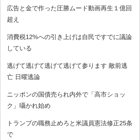
広告と金で作った圧勝ムード動画再生１億回
超え
消費税12%への引き上げは自民ですでに議論
している
逃げて逃げて逃げて逃げて参ります 敵前逃
亡 日曜逃論
ニッポンの国債売られ内外で「高市ショッ
ク」囁かれ始め
トランプの職務止めろと米議員憲法修正25条
で