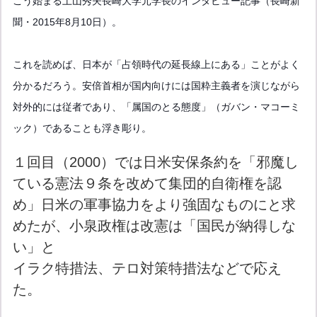
こう始まる土山秀夫長崎大学元学長のインタビュー記事（長崎新
聞・2015年8月10日）。
これを読めば、日本が「占領時代の延長線上にある」ことがよく
分かるだろう。安倍首相が国内向けには国粋主義者を演じながら
対外的には従者であり、「属国のとる態度」（ガバン・マコーミ
ック）であることも浮き彫り。
１回目（2000）では日米安保条約を「邪魔し
ている憲法９条を改めて集団的自衛権を認
め」日米の軍事協力をより強固なものにと求
めたが、小泉政権は改憲は「国民が納得しな
い」と
イラク特措法、テロ対策特措法などで応え
た。