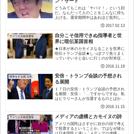
ン・サード
どうみてもこれは「ヤバイ！」という顔
だ。なんだって人のことをこんなに持ち
上げる。選挙期間中はあれほど批判して
おいて。 「日本。あいつらは雇用をぜ
2017.02.13
んぶ持って行く！」（トランプ） 何なの
だ？！ しかもこのタイミングで中国は１
自分こそ信用できぬ指導者と世
つとか言い始めるし。...
アメリカ大統領選挙 2016
界に喧伝某国首相
★日本が米のカモイヌなることを世界に
喧伝トランプ会談★しっぽフリ焦りまく
っていそいそと会いに行くのが対米従属
★あなたこそ信用できぬ指導者と世界が
2016.11.19
確信日本の総理一国の首相ともあろうも
のが前日までいつどこで会ってもらえる
安倍・トランプ会談の予想され
かも知らされず、いかにト...
戦争をする国 日本
る展開
１７日の安倍・トランプ会談の予想され
る展開：安倍：「…ですからですね、私
はヒラリーさんが当選するものとばかり
思っておりましたものですから、彼女に
2016.11.15
はすでにお教えしておりましたがです
ね、私が日本国内で使っております、伝
メディアの虚構とカモイヌの詩
家の宝刀と申しますか、奥の...
アメリカ大統領選挙 2016
アメリカ国民はさすがに自分の頭で考え
て投票するということか。ではなぜ彼ら
は日本国民と違い「メディアの虚構」を