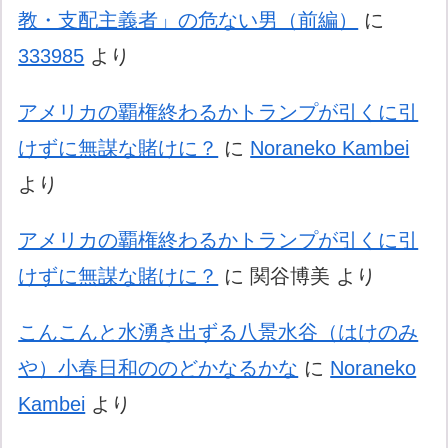
教・支配主義者」の危ない男（前編）
に
333985
より
アメリカの覇権終わるかトランプが引くに引
けずに無謀な賭けに？
に
Noraneko Kambei
より
アメリカの覇権終わるかトランプが引くに引
けずに無謀な賭けに？
に
関谷博美
より
こんこんと水湧き出ずる八景水谷（はけのみ
や）小春日和ののどかなるかな
に
Noraneko
Kambei
より