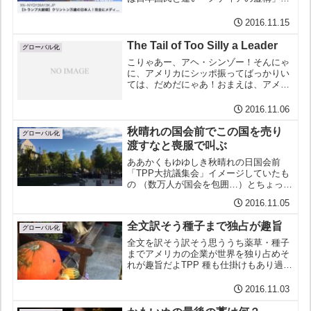
見破る。それは、ブッシュやネオコンに
煽られて踊らされてアフガニスタンだイ
2016.11.15
ラクだのと戦争をやらされて、その結
果、いやというほど辛酸をな...
The Tail of Too Silly a Leader
グローバル化
こりゃあー、アヘ・シンゾー！そんにゃ
に、アメリカにシッポ振ってばっかりい
ては、だめだにゃあ！おまえは、アメリ
カのイヌで、アメリカのカモだ、カモイ
ヌだ、国を滅ぼしてはいかーーーん！
2016.11.06
秋晴れの国会前でこの国を売り
グローバル化
渡すなと喪服で叫ぶ
ああかくもゆゆしき秋晴れの日国会前
「TPP大抗議集会」イメージしていたも
の （数万人が国会を包囲…）とちょっと
違ったが座り込み（私は立ってたが…）
2016.11.05
に参加反対の気勢（私の場合 奇声…）を
あげるTPP日本をアメリカに差し出す協
全文訳そう種子まで独占が趣旨
定（一言で言うとそ...
グローバル化
全文を訳そう訳そう思ううち薬草・種子
までアメリカの企業が世界を独り占めそ
れが趣旨だよTPP 種も仕掛けもあり過ぎ
てとても加盟はできかねるアメリカ企業
の犯罪になんで日本が加担するゆめゆめ
2016.11.03
日本よアメリカの犬になるなよ鴨になる
なよ