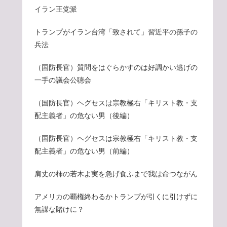
イラン王党派
トランプがイラン台湾「致されて」習近平の孫子の
兵法
（国防長官）質問をはぐらかすのは好調かい逃げの
一手の議会公聴会
（国防長官）ヘグセスは宗教極右「キリスト教・支
配主義者」の危ない男（後編）
（国防長官）ヘグセスは宗教極右「キリスト教・支
配主義者」の危ない男（前編）
肩丈の柿の若木よ実を急げ食ふまで我は命つながん
アメリカの覇権終わるかトランプが引くに引けずに
無謀な賭けに？