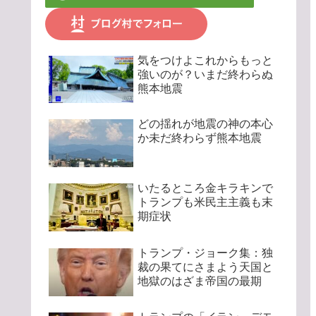
気をつけよこれからもっと
強いのが？いまだ終わらぬ
熊本地震
どの揺れが地震の神の本心
か未だ終わらず熊本地震
いたるところ金キラキンで
トランプも米民主主義も末
期症状
トランプ・ジョーク集：独
裁の果てにさまよう天国と
地獄のはざま帝国の最期