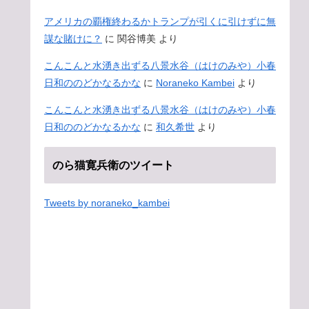
アメリカの覇権終わるかトランプが引くに引けずに無
謀な賭けに？
に
関谷博美
より
こんこんと水湧き出ずる八景水谷（はけのみや）小春
日和ののどかなるかな
に
Noraneko Kambei
より
こんこんと水湧き出ずる八景水谷（はけのみや）小春
日和ののどかなるかな
に
和久希世
より
のら猫寛兵衛のツイート
Tweets by noraneko_kambei