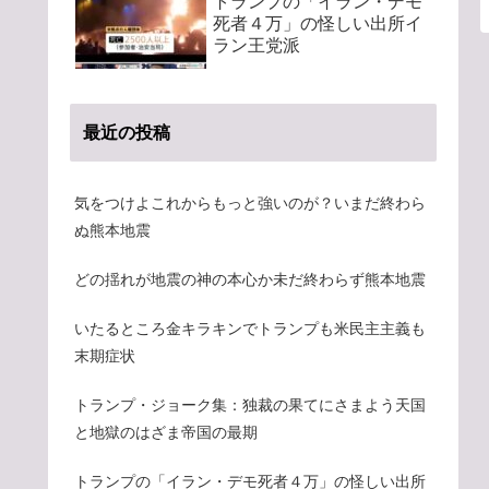
トランプの「イラン・デモ
死者４万」の怪しい出所イ
ラン王党派
最近の投稿
気をつけよこれからもっと強いのが？いまだ終わら
ぬ熊本地震
どの揺れが地震の神の本心か未だ終わらず熊本地震
いたるところ金キラキンでトランプも米民主主義も
末期症状
トランプ・ジョーク集：独裁の果てにさまよう天国
と地獄のはざま帝国の最期
トランプの「イラン・デモ死者４万」の怪しい出所