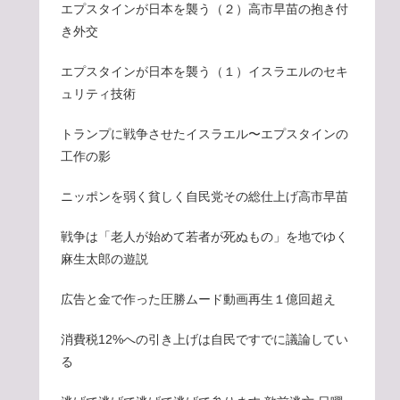
エプスタインが日本を襲う（２）高市早苗の抱き付
き外交
エプスタインが日本を襲う（１）イスラエルのセキ
ュリティ技術
トランプに戦争させたイスラエル〜エプスタインの
工作の影
ニッポンを弱く貧しく自民党その総仕上げ高市早苗
戦争は「老人が始めて若者が死ぬもの」を地でゆく
麻生太郎の遊説
広告と金で作った圧勝ムード動画再生１億回超え
消費税12%への引き上げは自民ですでに議論してい
る