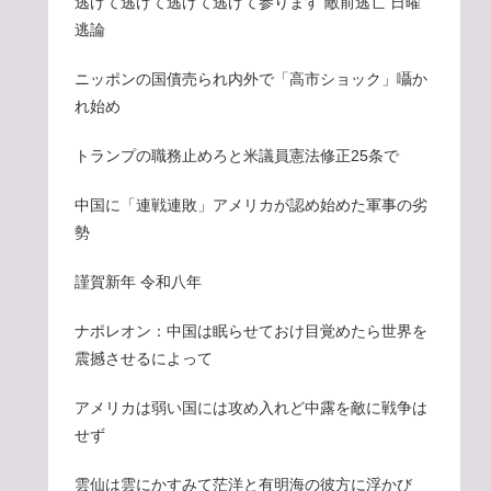
逃げて逃げて逃げて逃げて参ります 敵前逃亡 日曜
逃論
ニッポンの国債売られ内外で「高市ショック」囁か
れ始め
トランプの職務止めろと米議員憲法修正25条で
中国に「連戦連敗」アメリカが認め始めた軍事の劣
勢
謹賀新年 令和八年
ナポレオン：中国は眠らせておけ目覚めたら世界を
震撼させるによって
アメリカは弱い国には攻め入れど中露を敵に戦争は
せず
雲仙は雲にかすみて茫洋と有明海の彼方に浮かび