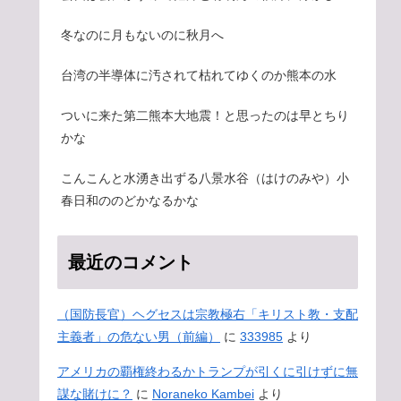
冬なのに月もないのに秋月へ
台湾の半導体に汚されて枯れてゆくのか熊本の水
ついに来た第二熊本大地震！と思ったのは早とちり
かな
こんこんと水湧き出ずる八景水谷（はけのみや）小
春日和ののどかなるかな
最近のコメント
（国防長官）ヘグセスは宗教極右「キリスト教・支配
主義者」の危ない男（前編）
に
333985
より
アメリカの覇権終わるかトランプが引くに引けずに無
謀な賭けに？
に
Noraneko Kambei
より