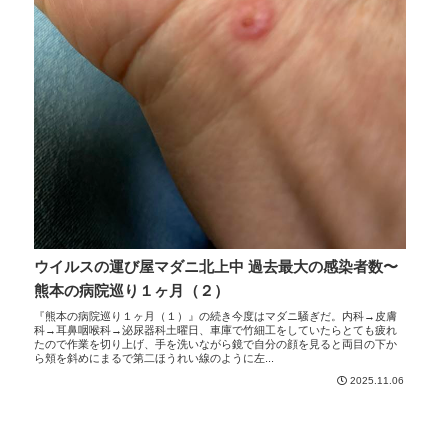
ウイルスの運び屋マダニ北上中 過去最大の感染者数〜
熊本の病院巡り１ヶ月（２）
『熊本の病院巡り１ヶ月（１）』の続き今度はマダニ騒ぎだ。内科→皮膚
科→耳鼻咽喉科→泌尿器科土曜日、車庫で竹細工をしていたらとても疲れ
たので作業を切り上げ、手を洗いながら鏡で自分の顔を見ると両目の下か
ら頬を斜めにまるで第二ほうれい線のように左...
2025.11.06