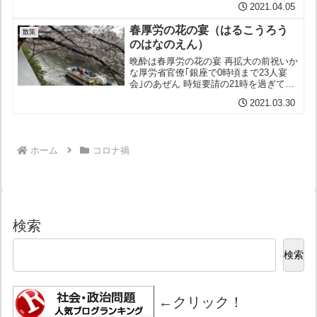
2021.04.05
回って打ち寄せた波が収まりつつも再度
ぶり返す兆しが見え始めたというーーち
春厚労の花の宴（はるこうろう
ょうど１年前の安倍や菅や...
散策
のはなのえん）
晩酔は春厚労の花の宴 再拡大の前祝いか
な厚労省官僚｢銀座で0時頃まで23人宴
会｣のあぜん 時短要請の21時を過ぎても
帰らず､店に残り 東洋経済 春を迎え陽気
2021.03.30
も緩めば人の気も緩むそこへ緊急事態宣
言を解除して規制を緩めたのだからこれ
は皆緩みっぱ...
ホーム
コロナ禍
検索
検索
←クリック！