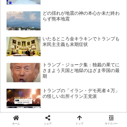
どの揺れが地震の神の本心か未だ終わ
らず熊本地震
いたるところ金キラキンでトランプも
米民主主義も末期症状
トランプ・ジョーク集：独裁の果てに
さまよう天国と地獄のはざま帝国の最
期
トランプの「イラン・デモ死者４万」
の怪しい出所イラン王党派
ホーム
シェア
トップ
サイドバー
最近の投稿