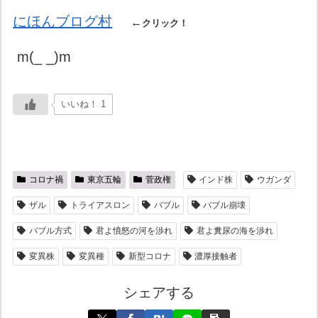
にほんブログ村
←
クリック！
m(_ _)m
いいね！ 1
コロナ禍
東京五輪
菅政権
インド株
ウガンダ
ザル
トライアスロン
バブル
バブル崩壊
バブル方式
君よ憤怒の河を渉れ
君よ糞尿の海を渉れ
変異株
変異種
新型コロナ
濃厚接触者
シェアする