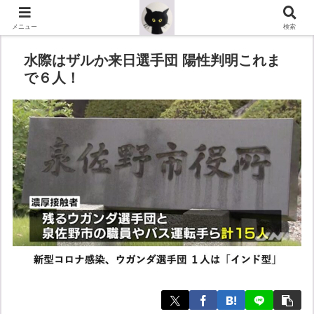
メニュー
検索
水際はザルか来日選手団 陽性判明これま
で６人！