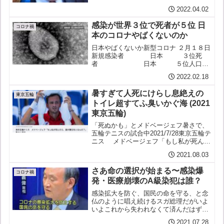
コールセンターなどに約1億4千万円がか
2022.04.02
かる見通し。一方、在庫をすべて廃棄す
る費用...
感染が世界３位で死者が５位 日
コロナ禍
本のコロナやばくないのか
日本やばくないか新型コロナ ２月１８日
新規感染者 日本 ３位死
者 日本 ５位人口当
たり検査数 日本 １３６位COVID-19
2022.02.18
CORONAVIRUS PANDEMICLast
updated: February 1...
暑すぎて人死にけらし息絶えの
東京五輪
トイレ超すてふ臭いかぐ海 (2021
東京五輪)
「死ぬかも」とメドベージェフ暑さで、
五輪テニスの試合中2021/7/28東京五輪テ
ニス メドベージェフ「もし私が死んだ
ら、誰が責任をとるんだ？」 暑さに苦言
2021.08.03
2021年07月28日 スプートニク午後2日前
更新 五輪＝テニスのメドベージェフ、...
さあ命の選択が始まる〜感染爆
コロナ禍
発・医療崩壊のA級染犯は誰？
感染拡大を防ぐ、国民の命を守る、と念
仏のように唱え続けるスガ総理だがいよ
いよこれから失われなくて済んだはずの
命も失われようとしている
2021.07.28