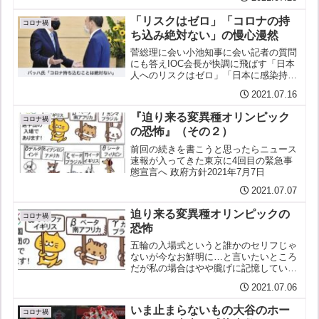
「リスクはゼロ」「コロナの持
コロナ禍
ち込み絶対ない」の慢心漫然
菅総理に会い小池知事に会い記者の質問
にも答えIOC会長が快調に飛ばす「日本
人へのリスクはゼロ」「日本に感染持ち
込むことは絶対ない」「検査体制はしっ
2021.07.16
かりと機能している」でもやっぱりバカ
かもしれない、、上機嫌一転「検査体制
『迫り来る変異種オリンピック
機能している」バッハ会...
コロナ禍
の恐怖』（その２）
前回の続きを書こうと思ったらニュース
速報が入ってきた東京に4回目の緊急事
態宣言へ 政府方針2021年7月7日
2021.07.07
迫り来る変異種オリンピックの
コロナ禍
恐怖
五輪の入場式というと誰かのセリフじゃ
ないが今なお鮮明に…と言いたいところ
だが私の場合はやや朧げに記憶している
それがこんなことになろうとは誰が予想
2021.07.06
しえたであろう#水際の不手際 No. 162
迫り来る変異種オリンピックの恐怖こん
いま止まらないもの大谷のホー
にちわ ♪ こ...
コロナ禍