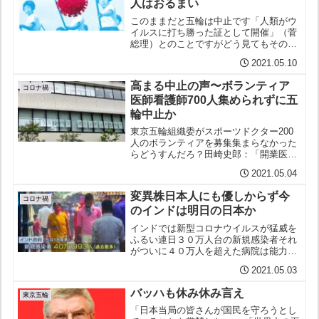
人はおるまい
このままだと五輪は中止です「人類がウ
イルスに打ち勝った証として開催」（菅
総理）とのことですがどう見てもその日
までに打ち勝つ見通しは立ちませんから
2021.05.10
自語自得中止するしかありません人気ブ
ログランキング ←応援クリックを！に
高まる中止の声〜ボランティア
ほんブログ村 ←人気投...
コロナ禍
医師看護師700人集められずに五
輪中止か
東京五輪組織委がスポーツドクター200
人のボランティアを募集集まらなかった
らどうすんだろ？田崎史郎：「開業医の
方々は、わりとノンビリやっていらっし
2021.05.04
ゃる…協力していただけるんじゃない
か」スポーツ報知 4/28東京五輪スポーツ
変異株日本人にも優しからず今
ドクター募集メール...
コロナ禍
のインドは明日の日本か
インドでは新型コロナウイルスが猛威を
ふるい連日３０万人台の新規感染者それ
がついに４０万人を超えた病院は能力の
限界を超え患者の受け入れを拒み始めて
2021.05.03
いる治療も満足に受けられず死にゆく
人々火葬場の火は絶えることもない下手
バッハも休み休み言え
するとそんな今のインドは明...
東京五輪
「日本当局の皆さんが国民を守ろうとし