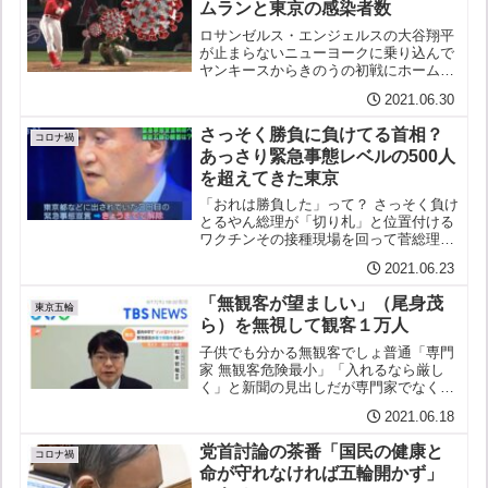
ムランと東京の感染者数
ロサンゼルス・エンジェルスの大谷翔平
が止まらないニューヨークに乗り込んで
ヤンキースからきのうの初戦にホームラ
ンきょうもホームラン２本、、あすはい
2021.06.30
よいよ投手として先発打席にも立つはず
である前回２本打ったのは19日のタイガ
さっそく勝負に負けてる首相？
ース戦で、その後も20...
コロナ禍
あっさり緊急事態レベルの500人
を超えてきた東京
「おれは勝負した」って？ さっそく負け
とるやん総理が「切り札」と位置付ける
ワクチンその接種現場を回って菅総理
「俺は勝負したんだ」と側近に繰り返し
2021.06.23
吠えているらしいが解除からほんの数日
であっさりと緊急事態宣言レベルの500
「無観客が望ましい」（尾身茂
人を超えてきた東京首相...
東京五輪
ら）を無視して観客１万人
子供でも分かる無観客でしょ普通「専門
家 無観客危険最小」「入れるなら厳し
く」と新聞の見出しだが専門家でなくと
もそれくらい分かる子供でも分かる「無
2021.06.18
観客危険最小」「入れるなら厳しく」普
通そうでしょそれとも政府や組織委は５
党首討論の茶番「国民の健康と
千人入れた方が安心安全と...
コロナ禍
命が守れなければ五輪開かず」