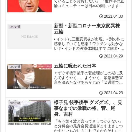
ていることを賞賛したい」 「世界中の五
輪コミュニティーは日本の側にいます。
日本と共に歩みます」 「日本の社会は連
帯感をもって、しなやかに対応してい
2021.04.30
る」「日本国民の精神は賞賛の的で
す。 粘り強さや、へこたれ...
新型・新型コロナ〜東京変異株
コロナ禍
五輪
• インドに三重変異株が出現。• 別の株に
感染していても感染？ワクチンも効かな
い？• インドの医療体制はすでに限界• 感
染者数が米国に次ぎ記録を更新中。二重
2021.04.29
変異株から進化して三重変異株になった
と思われる｢ベンガル株｣。二重変異株よ
五輪に呪われた日本
りもさらに...
コロナ禍
ぐずぐず後手後手の菅総理がこの期に及
んでようやく、、ようやく、緊急事態宣
言を決めたなぜあらかじめ「２週間で」
と区切ってあるのか「変異株を押さえ込
む」と言うのは勝手だが、もし抑え込め
2021.04.23
なかったら、、あ、仮定のことは考えな
いんでしたね。。政府 緊...
様子見 後手後手 グズグズ、、見
コロナ禍
事なまでの敗戦の将、菅、尾
身、吉村
「もう第４波と言ってさしつかえない」
と分科会の尾身会長遅過ぎますよさしつ
かえないもなにもこれですからそれにま