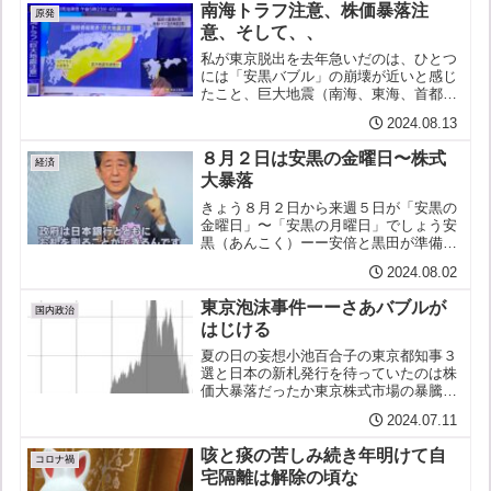
南海トラフ注意、株価暴落注
原発
意、そして、、
私が東京脱出を去年急いだのは、ひとつ
には「安黒バブル」の崩壊が近いと感じ
たこと、巨大地震（南海、東海、首都直
下）や（富士山噴火？）原発事故なども
2024.08.13
そう遠くないと思ったことがあるのだ
が、それがまるで今、たて続けに起き始
８月２日は安黒の金曜日〜株式
めたかのようだ。。株価暴落...
経済
大暴落
きょう８月２日から来週５日が「安黒の
金曜日」〜「安黒の月曜日」でしょう安
黒（あんこく）ーー安倍と黒田が準備し
たから私はそう呼びますきょうこれから
2024.08.02
株式市場が大暴落するのです安倍晋三総
理大臣と黒田東彦日銀総裁の政策の帰結
東京泡沫事件ーーさあバブルが
ですひたすら紙幣を刷って...
国内政治
はじける
夏の日の妄想小池百合子の東京都知事３
選と日本の新札発行を待っていたのは株
価大暴落だったか東京株式市場の暴騰が
止まらないもう誰も押し留めることので
2024.07.11
きない暴走ださあ次は、膨らんだこの泡
沫（バブル）がいよいよはじける番だ株
咳と痰の苦しみ続き年明けて自
価 4万2000円超え ...
コロナ禍
宅隔離は解除の頃な