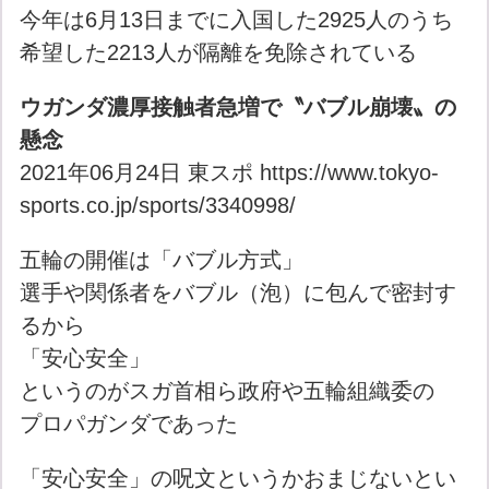
今年は6月13日までに入国した2925人のうち
希望した2213人が隔離を免除されている
ウガンダ濃厚接触者急増で〝バブル崩壊〟の
懸念
2021年06月24日 東スポ https://www.tokyo-
sports.co.jp/sports/3340998/
五輪の開催は「バブル方式」
選手や関係者をバブル（泡）に包んで密封す
るから
「安心安全」
というのがスガ首相ら政府や五輪組織委の
プロパガンダであった
「安心安全」の呪文というかおまじないとい