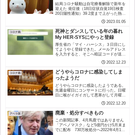
結局コロナ騒動は自宅療養解除で新年を
迎えた 発症後（18日症状自覚19日検査
20日陽性通知）39.2度まで上がった熱は
その後収まり37度台血中酸素濃度も保健
2023.01.05
所から送られてきたパルスオキシメータ
で１日２回の測定報告をMY HER-SYSの
死神とダンスしている年の暮れ
サイ...
コロナ禍
My HER-SYSにやっと登録
厚生省の「マイ・ハーシス」３日目にし
てようやく登録できた。メールアドレス
を入力すると、そこへ暗証コードが送ら
れてきて先へ進むことができる。となる
2022.12.23
はずなのだが、何度試みても、待てど暮
らせど、それが送られてこない。暗証が
どうやらコロナに感染してしま
暗礁に乗り上げた。と思っ...
コロナ禍
ったようだ
どうやらコロナに感染したようである。
先週金曜日にコンサートに行った。日曜
日に喉がイガイガして悪寒がして月曜日
には体温が38.9°まで上がった。都の管理
2022.12.20
センターに電話をすると検査を受けるよ
うにと近くの医院を紹介された。電話の
廃棄・処分すべきもの
相手は看護師なんだ...
アベラ国
この新聞記事、4月馬鹿ではありません
「アベノマスク」など5億円かけ5月末ま
でに配布 730万枚処分へ2022年4月1日
朝日新聞 「費用は配送に約3億5千万円、