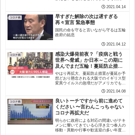
ん防の効果（飲食店８時までの時短）を
2021.04.14
見極めると菅総理だが大して効果のあろ
うはずもない集団感染の発生は他の方が
早すぎた解除の次は遅すぎる
多いのだから！尾身会長が...
コロナ禍
再々宣言 緊急事態
国民の命を守ると言いながら守るは五輪
政府の姑息
2021.04.12
感染大爆発前夜？「疫病と戦う
コロナ禍
世界へ脅威」か日本～この期に
及んでまだ五輪！蔓延防止措置
が蔓延、、
やはり再拡大、蔓延防止措置が蔓延か予
想どおり懸念される大阪でのイギリス型
変異ウイルスの急増だがアメリカでも変
異株が主流となったブラジルではブラジ
2021.04.08
ル型変異株が猛威を振るい１日の死者が
過去最多となった（4,195人）そこへ南
良いトーチですから前に進めて
ア型も新たに見つかっ...
コロナ禍
ください 〜言わんこっちゃない
コロナ再拡大だ
明らかに政府による対応の間違いがテキ
メンに響いてきている心浮き立つ春人の
移動・異動や行事や歓送迎の多い年度の
変わり目しかも年末年始の対応が後手に