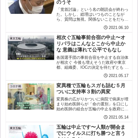
のうそ
「党首討論」という名の朗読会が終わっ
た。しかし、総理はいつものことなが
ら、質問は無視。関係ないことをだらだ
ら話す。安倍の時からずっとそうだが今
2021.06.10
はコロナ禍、新しいのは「そんなこと聞
いてないよ！」の野党議員のヤジがない
相次ぐ五輪事前合宿の中止〜オ
ことくらいか。これは先の国...
東京五輪
リパラはこんなとこから中止か
な 意義は薄れて公平でもなし
各国選手団の事前合宿を中止する自治体
が相次ぐ 今後も増えそうだ政府や東京
都、組織委、IOCの決定を待たずとも こ
ういったところから開催が難しくなるだ
2021.05.17
ろう少なくとも開催の意義が薄れ （国際
交流がなく平和への貢献なし） 公平性が
変異種で五輪もスガも詰む５月
失われ （合宿の...
コロナ禍
ついに支持率３割の異変
変異株の広がりかついに病院で病床が埋
まり始め医師らが「命の選別」を口にし
始め医師の組合が五輪の中止を政府に訴
え首都圏の自治体が五輪に病床確保を拒
2021.05.14
否五輪中止の署名運動は勢いを増すばか
り（３５万人）一方で先日のバッハ会長
五輪は中止です〜人類が開会ま
やコーツ副会長に続いて今...
東京五輪
でにウイルスに打ち勝つと言う