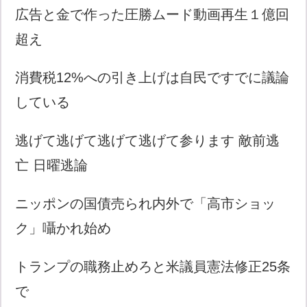
広告と金で作った圧勝ムード動画再生１億回
超え
消費税12%への引き上げは自民ですでに議論
している
逃げて逃げて逃げて逃げて参ります 敵前逃
亡 日曜逃論
ニッポンの国債売られ内外で「高市ショッ
ク」囁かれ始め
トランプの職務止めろと米議員憲法修正25条
で