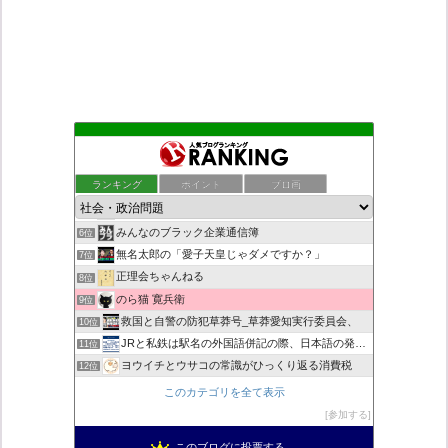
もえるあじあ
2位
ダリチョコ dalichoko
3位
ランキング
ポイント
ブロ画
死神タカ位置サナエのオイルショックドクトリン憲法改悪計画！
4位
恥を知れ、恥を
5位
みんなのブラック企業通信簿
6位
無名太郎の「愛子天皇じゃダメですか？」
7位
正理会ちゃんねる
8位
のら猫 寛兵衛
9位
救国と自警の防犯草莽号_草莽愛知実行委員会、
10位
JRと私鉄は駅名の外国語併記の際、日本語の発音/…
11位
ヨウイチとウサコの常識がひっくり返る消費税
12位
マイナンバー導入診断
13位
このカテゴリを全て表示
バックストリートを歩く影の独り言
14位
参加する
真のジャーナリズムがここにある！
15位
このブログに投票する