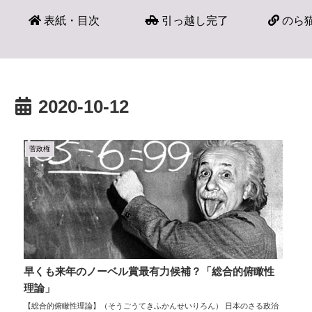
表紙・目次
引っ越し完了
のら猫
2020-10-12
菅政権
早くも来年のノーベル賞最有力候補？「総合的俯瞰性
理論」
【総合的俯瞰性理論】（そうごうてきふかんせいりろん） 日本のさる政治