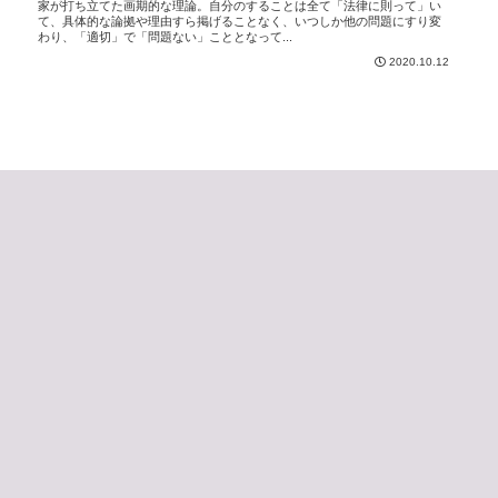
家が打ち立てた画期的な理論。自分のすることは全て「法律に則って」い
て、具体的な論拠や理由すら掲げることなく、いつしか他の問題にすり変
わり、「適切」で「問題ない」こととなって...
2020.10.12