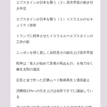
エプスタインが日本を襲う（２）高市早苗の抱き付
き外交
エプスタインが日本を襲う（１）イスラエルのセキ
ュリティ技術
トランプに戦争させたイスラエル〜エプスタインの
工作の影
ニッポンを弱く貧しく自民党その総仕上げ高市早苗
戦争は「老人が始めて若者が死ぬもの」を地でゆく
麻生太郎の遊説
広告と金で作った圧勝ムード動画再生１億回超え
消費税12%への引き上げは自民ですでに議論してい
る