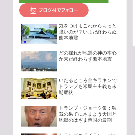
気をつけよこれからもっと
強いのが？いまだ終わらぬ
熊本地震
どの揺れが地震の神の本心
か未だ終わらず熊本地震
いたるところ金キラキンで
トランプも米民主主義も末
期症状
トランプ・ジョーク集：独
裁の果てにさまよう天国と
地獄のはざま帝国の最期