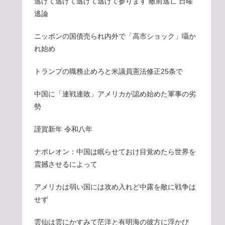
逃げて逃げて逃げて逃げて参ります 敵前逃亡 日曜
逃論
ニッポンの国債売られ内外で「高市ショック」囁か
れ始め
トランプの職務止めろと米議員憲法修正25条で
中国に「連戦連敗」アメリカが認め始めた軍事の劣
勢
謹賀新年 令和八年
ナポレオン：中国は眠らせておけ目覚めたら世界を
震撼させるによって
アメリカは弱い国には攻め入れど中露を敵に戦争は
せず
雲仙は雲にかすみて茫洋と有明海の彼方に浮かび