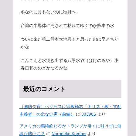
冬なのに月もないのに秋月へ
台湾の半導体に汚されて枯れてゆくのか熊本の水
ついに来た第二熊本大地震！と思ったのは早とちり
かな
こんこんと水湧き出ずる八景水谷（はけのみや）小
春日和ののどかなるかな
最近のコメント
（国防長官）ヘグセスは宗教極右「キリスト教・支配
主義者」の危ない男（前編）
に
333985
より
アメリカの覇権終わるかトランプが引くに引けずに無
謀な賭けに？
に
Noraneko Kambei
より