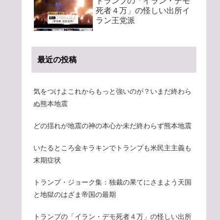
トランプの「イラン・デモ
死者４万」の怪しい出所イ
ラン王党派
最近の投稿
気をつけよこれからもっと強いのが？いまだ終わら
ぬ熊本地震
どの揺れが地震の神の本心か未だ終わらず熊本地震
いたるところ金キラキンでトランプも米民主主義も
末期症状
トランプ・ジョーク集：独裁の果てにさまよう天国
と地獄のはざま帝国の最期
トランプの「イラン・デモ死者４万」の怪しい出所