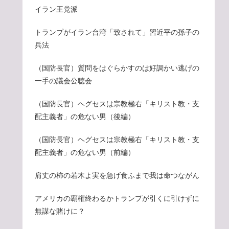
イラン王党派
トランプがイラン台湾「致されて」習近平の孫子の
兵法
（国防長官）質問をはぐらかすのは好調かい逃げの
一手の議会公聴会
（国防長官）ヘグセスは宗教極右「キリスト教・支
配主義者」の危ない男（後編）
（国防長官）ヘグセスは宗教極右「キリスト教・支
配主義者」の危ない男（前編）
肩丈の柿の若木よ実を急げ食ふまで我は命つながん
アメリカの覇権終わるかトランプが引くに引けずに
無謀な賭けに？