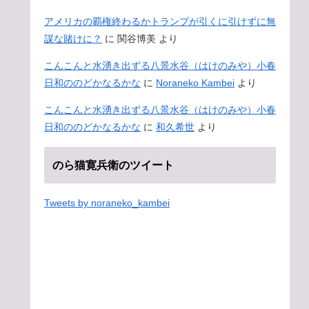
アメリカの覇権終わるかトランプが引くに引けずに無
謀な賭けに？
に
関谷博美
より
こんこんと水湧き出ずる八景水谷（はけのみや）小春
日和ののどかなるかな
に
Noraneko Kambei
より
こんこんと水湧き出ずる八景水谷（はけのみや）小春
日和ののどかなるかな
に
和久希世
より
のら猫寛兵衛のツイート
Tweets by noraneko_kambei