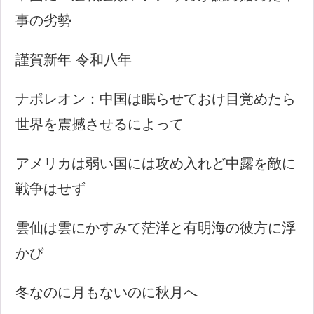
事の劣勢
謹賀新年 令和八年
ナポレオン：中国は眠らせておけ目覚めたら
世界を震撼させるによって
アメリカは弱い国には攻め入れど中露を敵に
戦争はせず
雲仙は雲にかすみて茫洋と有明海の彼方に浮
かび
冬なのに月もないのに秋月へ