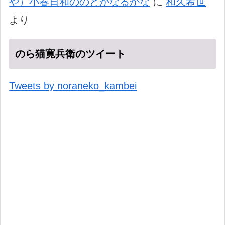
や）小春日和ののどかなるかな
に
和久希世
より
のら猫寛兵衛のツイート
Tweets by noraneko_kambei