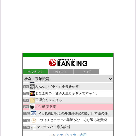
もえるあじあ
2位
死神タカ位置サナエのオイルショックドクトリン憲法改悪計画！
3位
ランキング
ポイント
ブロ画
恥を知れ、恥を
4位
ダリチョコ dalichoko
5位
みんなのブラック企業通信簿
6位
無名太郎の「愛子天皇じゃダメですか？」
7位
正理会ちゃんねる
8位
のら猫 寛兵衛
9位
JRと私鉄は駅名の外国語併記の際、日本語の発音/…
10位
ヨウイチとウサコの常識がひっくり返る消費税
11位
マイナンバー導入診断
12位
救国と自警の防犯草莽号_草莽愛知実行委員会、
13位
このカテゴリを全て表示