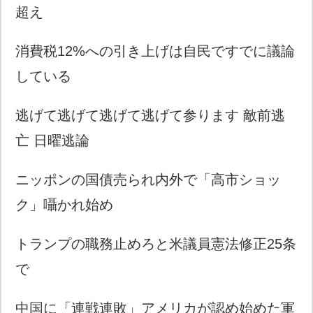
超え
消費税12%への引き上げは自民ですでに議論
している
逃げて逃げて逃げて逃げて参ります 敵前逃
亡 日曜逃論
ニッポンの国債売られ内外で「高市ショッ
ク」囁かれ始め
トランプの職務止めろと米議員憲法修正25条
で
中国に「連戦連敗」アメリカが認め始めた軍