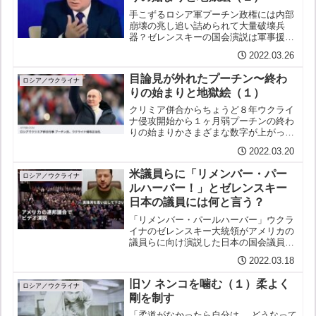
手こずるロシア軍プーチン政権には内部
崩壊の兆し追い詰められて大量破壊兵
器？ゼレンスキーの国会演説は軍事援助
をせがむ相手ーーアメリカやイギリスの
2022.03.26
議会に対するものとは一味違った平和憲
法で軍事面の協力ではそもそも多くを望
目論見が外れたプーチン〜終わ
めない日本米議会への演説で...
ロシア／ウクライナ
りの始まりと地獄絵（１）
クリミア併合からちょうど８年ウクライ
ナ侵攻開始から１ヶ月弱プーチンの終わ
りの始まりかさまざまな数字が上がって
いるがウクライナに侵攻したロシア軍の
2022.03.20
死者は7,000人（英国防省）ウクライナ
のゼレンスキーは13,000人と言っている
米議員らに「リメンバー・パー
投入されたロシ...
ロシア／ウクライナ
ルハーバー！」とゼレンスキー
日本の議員には何と言う？
「リメンバー・パールハーバー」ウクラ
イナのゼレンスキー大統領がアメリカの
議員らに向け演説した日本の国会議員に
向けて演説するならいったい何と言うだ
2022.03.18
ろう？「臥薪嘗胆」？「鬼畜米英」？
「八紘一宇」？「大東亜の聖戦」？「欲
旧ソ ネンコを噛む（１）柔よく
しがりません勝つまでは」？...
ロシア／ウクライナ
剛を制す
「柔道がなかったら自分は どうなって