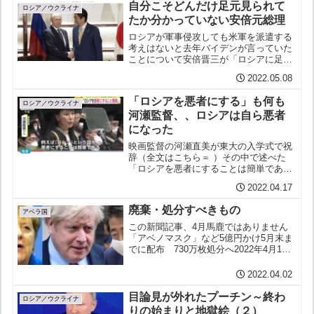
自分こそどんだけ足元見られて
す。『自分こそど...
ロシア／ウクライナ
たか分かっていない安倍元総理
ロシアが軍事侵攻しても米軍を派遣する
考えはないと去年バイデンが言っていた
ことについて安倍晋三が「ロシアに足元
見られたかも」と６日フジテレビの番組
2022.05.08
で言ったのだそうだ安倍晋三元首相、バ
イデン氏のアプローチ「ロシアに足元見
「ロシアを悪者にする」も何も
られたかも」2022年5...
ロシア／ウクライナ
河瀬監督、、ロシアは自ら悪者
になった
映画監督の河瀬直美が東大の入学式で祝
辞（全文はこちら＝ ）その中で述べた
「ロシアを悪者にすることは簡単であ
る」2022年4月12日 FNN はあ？である悪
2022.04.17
者にするもしないもロシアは悪者だ自ら
悪者になった特に、「侵略」という局面
廃棄・処分すべきもの
に限って言えば...
アベラ国
この新聞記事、4月馬鹿ではありません
「アベノマスク」など5億円かけ5月末ま
でに配布 730万枚処分へ2022年4月1日
朝日新聞 「費用は配送に約3億5千万円、
コールセンターなどに約1億4千万円がか
2022.04.02
かる見通し。一方、在庫をすべて廃棄す
る費用...
目論見が外れたプーチン～終わ
ロシア／ウクライナ
りの始まりと地獄絵（２）