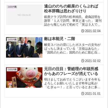
言を解除して規制を緩めたのだからこれ
遠山ののちの銀座のくらぶれば
は皆緩みっぱ...
コロナ禍
松本辞職は思わざりけり
銀座クラブ訪問の松本純氏、虚偽説明を
謝罪「１人で訪問、事実と違った」 週刊
誌から報じられて初めて「実は３人でし
た」と白状したということのようだ。
2021.02.04
「田野瀬議員の説明によると、彼が2人
の女性と知り合いで、レストランの中で
敵は本能児・二階
『ちょっと店に顔を出す』...
コロナ禍
離党３バカの背にしたポスターの文句が
ばっちし決まっている「主役はあなた」
「国民のために」国民のために飲む自由
飲酒党てか二階幹事長が呼び出し、銀座
クラブ３議員に離党勧告…松本純議員は
2021.02.02
虚偽説明敵は本能児にあり松本ら３人へ
離党を勧告したのは二階幹...
元日の注目：菅総理の年頭所感
コロナ禍
からあのフレーズが消えている
明けましておめでとうございます今年も
よろしくお願いいたします昨年は私が
「むぎゅー！」と言っているときに多く
の方から励ましのクリックや言葉を頂き
2021.01.01
乗り切ることができました。ありがとう
ございました。m(_ _)m今年は「モー大
丈夫」と言えるように...