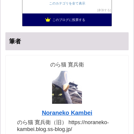
柏の住人
55位
このカテゴリを全て表示
集団ストーカー問題を克服する
56位
参加する
ブリキ屋
57位
このブログに投票する
ねずさんの学ぼう日本
58位
筆者
のら猫 寛兵衛
Noraneko Kambei
のら猫 寛兵衛（旧） https://noraneko-
kambei.blog.ss-blog.jp/