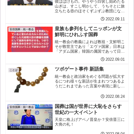
彼はばけもの。やうやう白状し始めたる
山ぎは、すこし明かして、うちそとに旅
立ちたる壺のほそくずぶずぶ教団になび
きたる。会議はネパール。記憶も記録も
2022.09.11
さらなり。闇もなほ、うわさの多く飛び
ちがひたるを見る限り、出席していたと
皇族も参列をしてニッポンが文
考えるのが自然。また、 ...
安倍国葬・統一教会
鮮明にひれふす国葬
統一教会の教義によれば教祖・文鮮明こ
そが救世主であり「エヴァ国家」日本は
「アダム国家」韓国の属国であって日本
の女性は韓国の男性に尽くしみつがなく
2022.09.01
てはならない日本はそうして過去に朝鮮
を植民地にした罪を償わなくてはならな
ツボゲート事件 新語集
いBS-TBS報道193...
ことば
統一教会と政治家をめぐる問題が拡大す
るにつれ様々な新語が生まれつつあるよ
うだこれまであった言葉や表現に新しい
意味が加わる例も散見するいくつかを紹
介しよう【数珠つなぎ】政治家らがゾロ
2022.08.24
ゾロと統一教会につながっているさま。
用例：萩生田光一は生稲晃...
国葬は国が世界に大恥をさらす
安倍国葬・統一教会
世紀の一大イベント
天皇に格上げアベノ晋皇か？安倍晋三に
大喪の礼！
2022.08.04