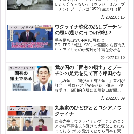
いたか分からない」（ウラジーミル・プ
ーチン）プーチンは1952年生まれ（私と
同い年）父親もウラジーミルといい海軍
2022.03.15
の兵士だったが退役後車両工場で働いた
祖父はレーニンとスターリンの別荘の料
ウクライナ軟化の兆しプーチン
理人だった母親も工...
ロシア／ウクライナ
の思い通りのうつけ作戦？
手も足も出ないNATO写真は
BS−TBS「報道1930」の画面から西海先
生：アメリカの研究所が不吉な分析をし
ておる１〜４日後のうちにロシア軍地上
2022.03.10
部隊がウクライナの首都キエフに攻撃を
しかけるというのだInstitute fot the
我が国の「固有の領土」とプー
Stu...
ロシア／ウクライナ
チンの足元を見て言う岸田かな
「北方領土、我が国固有の領土」首相が
答弁 対ロシア「安倍路線」修正 侵
攻受け、原則的立場に回帰朝日新聞
2022.3.9 西海先生：ロシアのウクライナ
2022.03.09
侵攻を受けてか政府の北方四島をめぐる
表現が変更されておる紳士君：そうです
九条家のひとびととロシア／ウ
ね安倍政権は領...
ロシア／ウクライナ
クライナ
西海先生：ウクライナがプーチンのロシ
アから軍事侵攻を受けて大変なことにな
っておるそれを受けてだから日本も憲法