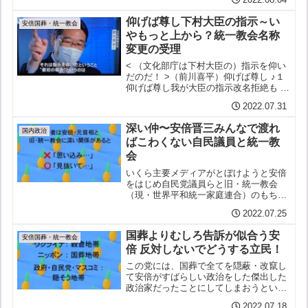
仰げば尊し下村大臣の指示～い
安倍国葬・統一教会
やもっと上から？統一教会名称
変更の受理
< （文化部庁は下村大臣の）指示を仰い
だのだ！ >（前川喜平）仰げば尊し ♪１
仰げば尊し我が大臣の指示改名拒絶も は
や幾年突然受理せし安倍政権今さら分か
2022.07.31
るめえいざさらば２互いにむつみしカル
トの恩組織票回して安倍派の当選挨拶、
深い仲〜安倍晋三みんなで渡れ
雑誌の表紙、その...
国内政治
ばこわくない自民議員と統一教
会
いくら主要メディアがとぼけようと安倍
をはじめ自民党議員らと旧・統一教会
（現・世界平和統一家庭連合）のもちつ
もたれつの深い関係は否定しようがない
2022.07.25
し一部メディアの奮闘もありいよいよ明
らかにされつつある新しく報じられたと
国葬よりむしろ告訴が似合う安
ころでは細田博之・衆議院議...
安倍国葬・統一教会
倍 反対しないでどうする立民！
この党には、国葬で全てを隠蔽・改竄し
て安倍がすばらしい政治をした傑出した
政治家だったことにしてしまおうという
既成事実化の動きに抗う気概も、もはや
2022.07.18