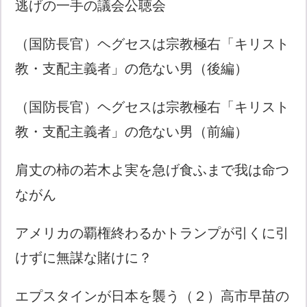
逃げの一手の議会公聴会
（国防長官）ヘグセスは宗教極右「キリスト
教・支配主義者」の危ない男（後編）
（国防長官）ヘグセスは宗教極右「キリスト
教・支配主義者」の危ない男（前編）
肩丈の柿の若木よ実を急げ食ふまで我は命つ
ながん
アメリカの覇権終わるかトランプが引くに引
けずに無謀な賭けに？
エプスタインが日本を襲う（２）高市早苗の