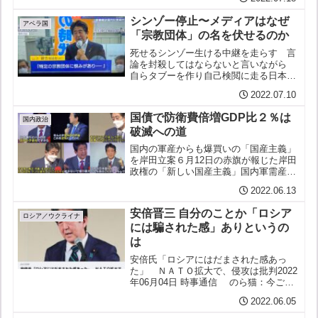
ないのか。何にでも反対ばかりという批
判、言いががりが、そんなに怖いのか。
シンゾー停止〜メディアはなぜ
既に負けている悲しい党。...
アベラ国
「宗教団体」の名を伏せるのか
死せるシンゾー生ける中継を走らす 言
論を封殺してはならないと言いながら
自らタブーを作り自己検閲に走る日本の
主要メディア安倍元総理を殺した山上容
2022.07.10
疑者はある宗教団体を恨んでいたと言う
「特定の団体」と当初伝えられていたも
国債で防衛費倍増GDP比２％は
のはやがて「宗教団体」と...
国内政治
破滅への道
国内の軍産からも爆買いの「国産主義」
を岸田立案６月12日の赤旗が報じた岸田
政権の「新しい国産主義」国内軍需産業
への発注を増やす政策「新しい国産主
2022.06.13
義」を岸田政権が立案したのだというア
メリカからだけでなく国内軍需産業から
安倍晋三 自分のことか「ロシア
も“爆買い”しようという...
ロシア／ウクライナ
には騙された感」ありというの
は
安倍氏「ロシアにはだまされた感あっ
た」 ＮＡＴＯ拡大で、侵攻は批判2022
年06月04日 時事通信 のら猫：今ごろ
気づいたのなら、手遅れじゃないか。
2022.06.05
安倍：この４コマ漫画を見て、はっとし
ました。 安倍：そしてこれ読んだんで