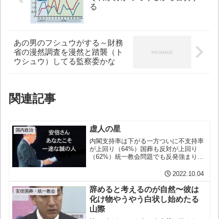
る
あの男のフシュウがする～財務
省の漫然調査を漫然と踏襲（ト
ウシュウ）してる監察委かな
関連記事
虚人の星
国内政治
内閣支持率は下がる一方ついに不支持率
が上回り（64%）国葬も反対が上回り
（62%）統一教会問題でも反発強まり
（70%超）いよいよ負けが込んできてい
た政府自民党ここは、国民の度肝を抜く
2022.10.04
大嘘をぬけぬけと大きくドーンとかまし
て反撃に出る必要があっ...
辞めると考えるのが自然〜彼は
安倍国葬・統一教会
化け物やうやう白状し始めたる
山際