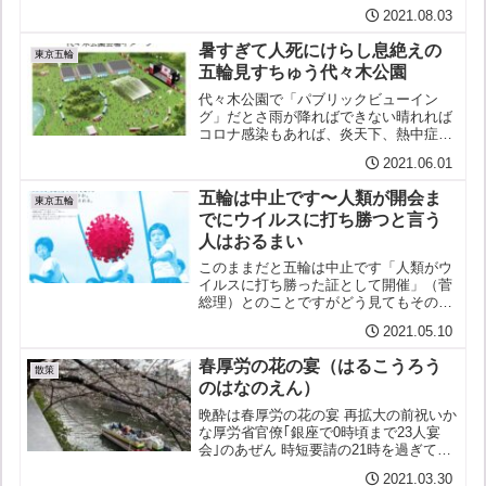
ら、誰が責任をとるんだ？」 暑さに苦言
2021.08.03
2021年07月28日 スプートニク午後2日前
更新 五輪＝テニスのメドベージェフ、...
暑すぎて人死にけらし息絶えの
東京五輪
五輪見すちゅう代々木公園
代々木公園で「パブリックビューイン
グ」だとさ雨が降ればできない晴れれば
コロナ感染もあれば、炎天下、熱中症に
かかりにいくようなもの？公園でオリン
2021.06.01
ピックの観戦をしてるあいだに感染しそ
れとも公園でオリンピックに熱中をして
五輪は中止です〜人類が開会ま
るあいだに熱中症どっちがい...
東京五輪
でにウイルスに打ち勝つと言う
人はおるまい
このままだと五輪は中止です「人類がウ
イルスに打ち勝った証として開催」（菅
総理）とのことですがどう見てもその日
までに打ち勝つ見通しは立ちませんから
2021.05.10
自語自得中止するしかありません人気ブ
ログランキング ←応援クリックを！に
春厚労の花の宴（はるこうろう
ほんブログ村 ←人気投...
散策
のはなのえん）
晩酔は春厚労の花の宴 再拡大の前祝いか
な厚労省官僚｢銀座で0時頃まで23人宴
会｣のあぜん 時短要請の21時を過ぎても
帰らず､店に残り 東洋経済 春を迎え陽気
2021.03.30
も緩めば人の気も緩むそこへ緊急事態宣