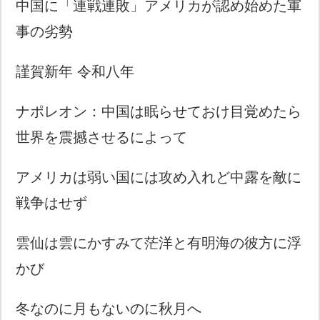
中国に「連戦連敗」アメリカが認め始めた軍
事の劣勢
謹賀新年 令和八年
ナポレオン：中国は眠らせておけ目覚めたら
世界を震撼させるによって
アメリカは弱い国には攻め入れど中露を敵に
戦争はせず
雲仙は雲にかすみて茫洋と有明海の彼方に浮
かび
冬なのに月もないのに秋月へ