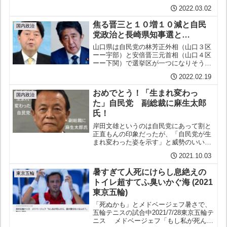
改正して軍隊を持たにゃならんとか核武
2022.03.02
装するしかないなんてSNSが飛び交って
おる紳士君：たとえばこれなんかですよ
焦る晋三と１０増１０減と自民
ね今回のロシアのウクラ...
国内政治
党政治と長崎県知事選と…
山口県は自民党の林芳正外相（山口３区
ーー宇部）と安倍晋三元首相（山口４区
ーー下関）で選挙区が一つになりそうだ
が林氏は去年秋の選挙で安倍票を上回り
2022.02.19
このままでは安倍は林に負ける。焦りま
くる安倍一票の格差が広がっているので
おめでとう！「生まれ変わっ
地方で選挙区を減らし都市...
国内政治
た」自民党 副総裁に麻生太郎
氏！
岸田文雄というのは自民党にあって割と
正直もんの印象だったが、「自民党が生
まれ変わった姿を示す」と威勢のいいこ
と言って、ほんでもってわざわざ麻生太
2021.10.03
郎なんかを副総裁にして、自民党がちっ
とも変わっていない姿をまざまざと見せ
暑すぎて人死にけらし息絶えの
つけるって、これはもう不...
東京五輪
トイレ超すてふ臭いかぐ海 (2021
東京五輪)
「死ぬかも」とメドベージェフ暑さで、
五輪テニスの試合中2021/7/28東京五輪テ
ニス メドベージェフ「もし私が死んだ