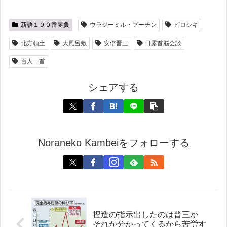
新語１００番勝負
ウラジーミル・プーチン
ピロシキ
北方領土
大風呂敷
安倍晋三
日露首脳会談
百人一首
シェアする
Noraneko Kambeiをフォローする
捏造の指示出したのは晋三か
それが分かってくるから苦労す