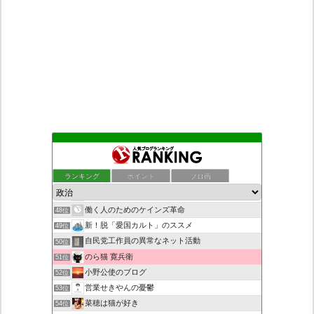
ネトウヨにゅーす。
44位
ついっちゃが速報
45位
ランキング
ポイント
ブロ画
こんなニュースにでくわした
46位
秩父市議会議員 黒澤秀之 ブログ
47位
働く人のためのケインズ革命
48位
新！脱「愛国カルト」のススメ
49位
自民党工作員の異常なネット活動
50位
のら猫 寛兵衛
51位
小野公使のブログ
52位
営業せきやんの憂鬱
53位
菜穂は猫が好き
54位