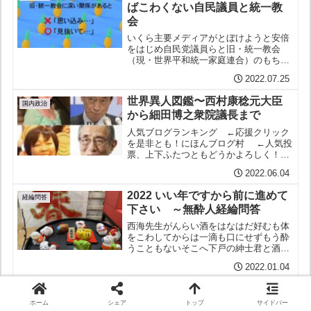
ばこわくない自民議員と統一教
会
いくら主要メディアがとぼけようと安倍
をはじめ自民党議員らと旧・統一教会
（現・世界平和統一家庭連合）のもちつ
もたれつの深い関係は否定しようがない
2022.07.25
し一部メディアの奮闘もありいよいよ明
らかにされつつある新しく報じられたと
世界異人図鑑〜西村康稔元大臣
ころでは細田博之・衆議院議...
国内政治
から細田博之衆院議長まで
人気ブログランキング ←応援クリック
を是非とも！にほんブログ村 ←人気投
票、上下ふたつともどうかよろしく！経
済再生・コロナ対策相などを務めた自民
2022.06.04
党の西村康稔衆院議員（59）が訪れた世
界のあちこちで女性たちを遠巻きに撮影
2022 いい年ですから前に進めて
それを自身のホームペ...
経綸問答
下さい ～無酔人経綸問答
西海先生がんらい酒をはなはだ好むも体
をこわしてからは一滴も口にせずもう酔
うこともないそこへ下戸の紳士君と酒豪
でいくら飲んでも酔うことのない豪傑女
2022.01.04
史この二人がやってくれば談論風発正月
から酔いもせぬ無酔人経綸問答となるわ
おめでとう！「生まれ変わっ
けである
国内政治
た」自民党 副総裁に麻生太郎
ホーム
シェア
トップ
サイドバー