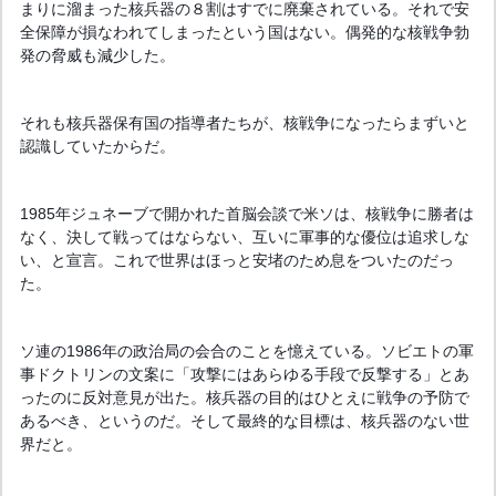
まりに溜まった核兵器の８割はすでに廃棄されている。それで安
全保障が損なわれてしまったという国はない。偶発的な核戦争勃
発の脅威も減少した。
それも核兵器保有国の指導者たちが、核戦争になったらまずいと
認識していたからだ。
1985年ジュネーブで開かれた首脳会談で米ソは、核戦争に勝者は
なく、決して戦ってはならない、互いに軍事的な優位は追求しな
い、と宣言。これで世界はほっと安堵のため息をついたのだっ
た。
ソ連の1986年の政治局の会合のことを憶えている。ソビエトの軍
事ドクトリンの文案に「攻撃にはあらゆる手段で反撃する」とあ
ったのに反対意見が出た。核兵器の目的はひとえに戦争の予防で
あるべき、というのだ。そして最終的な目標は、核兵器のない世
界だと。