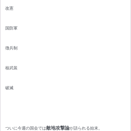
改憲
国防軍
徴兵制
核武装
破滅
敵地攻撃論
ついに今週の国会では
が語られる始末。