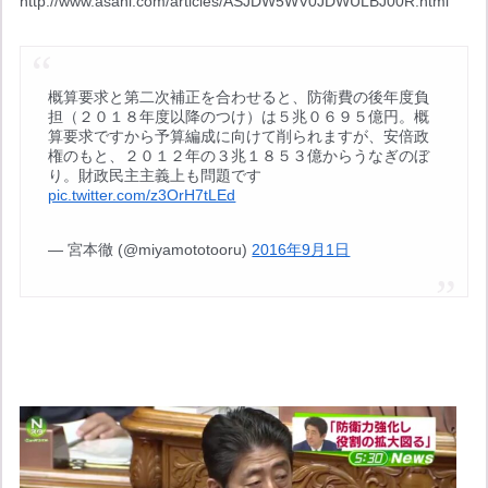
http://www.asahi.com/articles/ASJDW5WV0JDWULBJ00R.html
概算要求と第二次補正を合わせると、防衛費の後年度負
担（２０１８年度以降のつけ）は５兆０６９５億円。概
算要求ですから予算編成に向けて削られますが、安倍政
権のもと、２０１２年の３兆１８５３億からうなぎのぼ
り。財政民主主義上も問題です 
pic.twitter.com/z3OrH7tLEd
— 宮本徹 (@miyamototooru) 
2016年9月1日