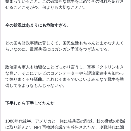
始まっていること。この破壊的な競争を止めてその流れを逆行さ
せることこそが今、何よりも大切なことだ。
今の状況はあまりにも危険すぎる。
どの国も財政事情は苦しくて、国民生活もちゃんとまかなえんく
らいなのに、最新兵器にはガンガン予算をつぎ込んでる。
政治家も軍人も物騒なことばっかり言うし、軍事ドクトリンもき
な臭い。そこにテレビのコメンテーターやら評論家連中も加わっ
て煽りまくる狂騒曲。これじゃまるでいよいよみんなで戦争を準
備してるようなもんじゃないか。
下手したら下手してたんだ
1980年代後半、アメリカと一緒に核兵器の削減、核の脅威の削減
に取り組んだ。NPT再検討会議でも報告されたが、冷戦時代に溜