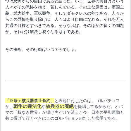
つは恐怖からの自由であると語った。いま、世界の何百万という
人々がその恐怖を抱え、苦しんでいる。その主な原因は、軍国主
義、武力紛争、軍拡競争、そしてダモクレスの剣である。人々か
らこの恐怖を取り除けば、人々はより自由になれる。それを万人
共通の目標とすべきである。そうなれば、そのほかの多くの問題
が、それだけ解決し易くなるはずである。
その決断、その行動はいつ？今でしょ。
「９条＋核兵器禁止条約」
と表題に付したのは、ゴルバチョフ
戦争の違法化
核兵器の廃絶
が、
や
を提唱してるからだ。オバ
マの「核なき世界」が掛け声だけで潰えた今、日本の平和運動も
共に掲げて行くべきはこのゴルバチョフの灯した松明である。