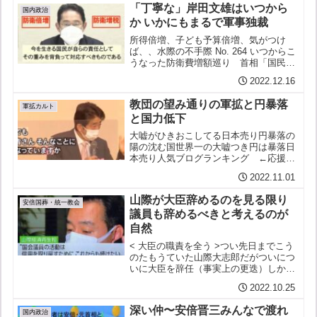
減安倍の時代がとんでもなく間違ってい
「丁寧な」岸田文雄はいつから
たこと日本をどんどん没...
国内政治
か いかにもまるで軍事独裁
所得倍増、子ども予算倍増、気がつけ
ば、、水際の不手際 No. 264 いつからこ
うなった防衛費増額巡り 首相「国民自
らの責任」2022/12/13 毎日新聞 それに
2022.12.16
しても岸田首相の驚くべき言いぐさ自分
らは外交や平和の努力、責任かなぐりす
教団の望み通りの軍拡と円暴落
てて...
軍拡カルト
と国力低下
大嘘がひきおこしてる日本売り円暴落の
陽の沈む国世界一の大嘘つき円は暴落日
本売り人気ブログランキング ←応援ク
リックを是非とも！にほんブログ村 ←
2022.11.01
人気投票、上下ふたつともどうかよろし
く！安倍と黒田の安黒時代円安にすると
山際が大臣辞めるのを見る限り
日本の輸出企業は製品の...
安倍国葬・統一教会
議員も辞めるべきと考えるのが
自然
< 大臣の職責を全う >つい先日までこう
のたもうていた山際大志郎だがついにつ
いに大臣を辞任（事実上の更迭）しかし
「何か法に触れるようなことを したわ
2022.10.25
けではありませんから」と言って議員辞
職を拒むその際立った図々しさ山際大志
深い仲〜安倍晋三みんなで渡れ
郎国会に嘘つきは要ら...
国内政治