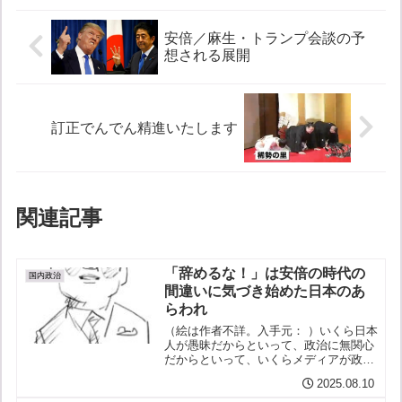
安倍／麻生・トランプ会談の予
想される展開
訂正でんでん精進いたします
関連記事
「辞めるな！」は安倍の時代の
国内政治
間違いに気づき始めた日本のあ
らわれ
（絵は作者不詳。入手元： ）いくら日本
人が愚昧だからといって、政治に無関心
だからといって、いくらメディアが政権
に忖度して政権に都合の悪い報道を控え
2025.08.10
るからといって、ここまでくればいい加