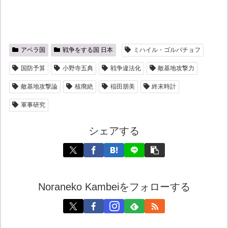
アベラ国
戦争をする国 日本
ミハイル・ゴルバチョフ
国防予算
小野寺五典
戦争違法化
敵基地攻撃力
敵基地攻撃論
核廃絶
稲田朋美
終末時計
軍事研究
シェアする
Noraneko Kambeiをフォローする