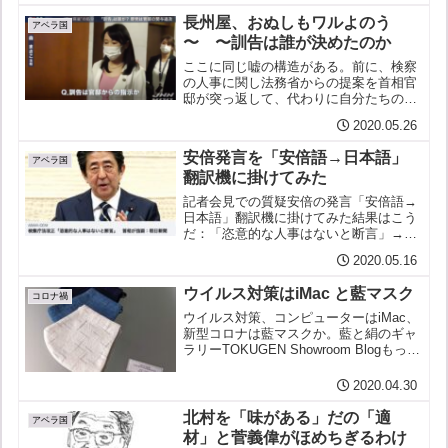
連座制で案里氏失職の可能性濃厚河井夫
長州屋、おぬしもワルよのう
妻は大物ではない、影...
アベラ国
〜 〜訓告は誰が決めたのか
ここに同じ嘘の構造がある。前に、検察
の人事に関し法務省からの提案を首相官
邸が突っ返して、代わりに自分たちの考
え、すなわち黒川弘務を押し付けてき
2020.05.26
た、ということを書いた。なのに、首相
は、検察の人事に自分たちが介入するの
安倍発言を「安倍語→日本語」
は「ありえないこと」で、法...
アベラ国
翻訳機に掛けてみた
記者会見での質疑安倍の発言「安倍語→
日本語」翻訳機に掛けてみた結果はこう
だ：「恣意的な人事はないと断言」→
そりゃ当然、私にいちばん都合のいいよ
2020.05.16
う、やりたい放題やらしてもらいます
よ。あたりまえじゃないですか。「黒川
ウイルス対策はiMac と藍マスク
氏人事、全く決めていない」...
コロナ禍
ウイルス対策、コンピューターはiMac、
新型コロナは藍マスクか。藍と絹のギャ
ラリーTOKUGEN Showroom Blogもっと
もiMacは、変なソフトをネットからダウ
ンロードしたばっかりに、ひどいめにあ
2020.04.30
ったが。「警告：あなたのコンピュー...
北村を「味がある」だの「適
アベラ国
材」と菅義偉がほめちぎるわけ