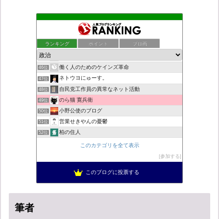
デモや街宣のお供に！プラカード無料素材
42位
ついっちゃが速報
43位
ランキング
ポイント
ブロ画
老子の道（万物の源）と徳
44位
秩父市議会議員 黒澤秀之 ブログ
45位
働く人のためのケインズ革命
46位
ネトウヨにゅーす。
47位
自民党工作員の異常なネット活動
48位
のら猫 寛兵衛
49位
小野公使のブログ
50位
営業せきやんの憂鬱
51位
柏の住人
52位
菜穂は猫が好き
53位
このカテゴリを全て表示
こんなニュースにでくわした
54位
参加する
新！脱「愛国カルト」のススメ
55位
このブログに投票する
ねずさんの学ぼう日本
56位
筆者