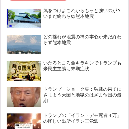
気をつけよこれからもっと強いのが？
いまだ終わらぬ熊本地震
どの揺れが地震の神の本心か未だ終わ
らず熊本地震
いたるところ金キラキンでトランプも
米民主主義も末期症状
トランプ・ジョーク集：独裁の果てに
さまよう天国と地獄のはざま帝国の最
期
トランプの「イラン・デモ死者４万」
の怪しい出所イラン王党派