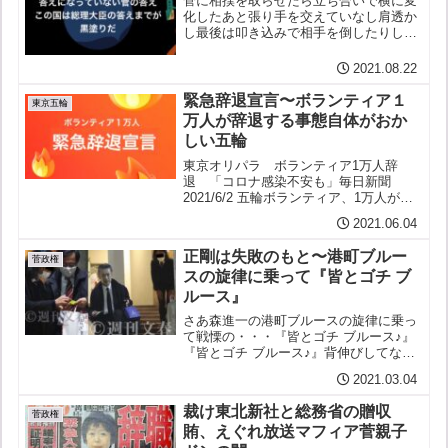
菅に相撲を取らせたら立ち合いで横に変
化したあと張り手を交えていなし肩透か
し最後は叩き込みで相手を倒したりして
（送り出しなんかもあり）足早に土俵を
あとにするといった取り口に違いないそ
2021.08.22
してあとになって言うのだ「真摯に誠実
に正面からまっこう勝負し...
緊急辞退宣言〜ボランティア１
東京五輪
万人が辞退する事態自体がおか
しい五輪
東京オリパラ ボランティア1万人辞
退 「コロナ感染不安も」毎日新聞
2021/6/2 五輪ボランティア、1万人が辞
退 大会関係者数を初公表朝日新聞
2021.06.04
2021年6月2日 東京五輪・パラのボラン
ティア 約8万人のうち1万人辞退NHK
正剛は失敗のもと〜港町ブルー
2021年...
菅政権
スの旋律に乗って『皆とゴチ ブ
ルース』
さあ森進一の港町ブルースの旋律に乗っ
て戦慄の・・・『皆とゴチ ブルース♪』
『皆とゴチ ブルース♪』背伸びしてなる
大臣秘書官饗応も東北新社の統括部長あ
2021.03.04
なたに送ったササニシキかえして皆と
皆と飲み食い スガ正剛♪「一人一問」
裁け東北新社と総務省の贈収
に限る記者「このあと...
菅政権
賄、えぐれ放送マフィア菅親子