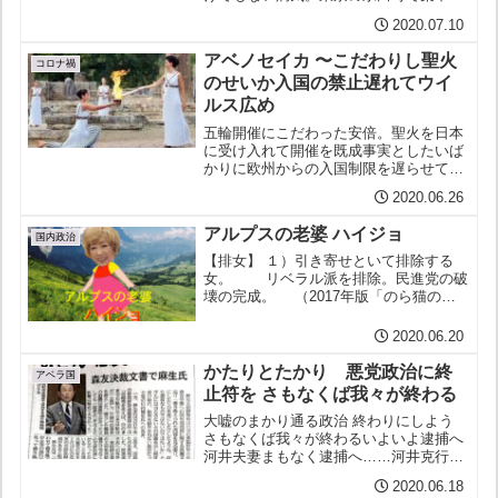
に発生している。症状としてはほかに
2020.07.10
「国民にお詫び申し上げる」だの「真摯
に」だの「襟を正す」だの「説明責任」
アベノセイカ 〜こだわりし聖火
だの「緊張感をもって」だの、...
コロナ禍
のせいか入国の禁止遅れてウイ
ルス広め
五輪開催にこだわった安倍。聖火を日本
に受け入れて開催を既成事実としたいば
かりに欧州からの入国制限を遅らせてい
た。そのために食い止めるチャンスを逸
2020.06.26
した欧州由来の新型コロナウイルス。研
究セイカ！公立感染症研究所の研究でそ
アルプスの老婆 ハイジョ
のことがわかる。他紙は報...
国内政治
【排女】 １）引き寄せといて排除する
女。 リベラル派を排除。民進党の破
壊の完成。 （2017年版「のら猫の悪
魔の政治用語辞典」） ２）排除される
女。（2018年版） 人を排除するつ
2020.06.20
もりが、自分が排除されちゃう女。 ３）
気に入らない...
かたりとたかり 悪党政治に終
アベラ国
止符を さもなくば我々が終わる
大嘘のまかり通る政治 終わりにしよう
さもなくば我々が終わるいよいよ逮捕へ
河井夫妻まもなく逮捕へ……河井克行・
案里夫妻の“買収問題” 東京地検特捜部
2020.06.18
は全貌を解明できるか：時事ドットコム