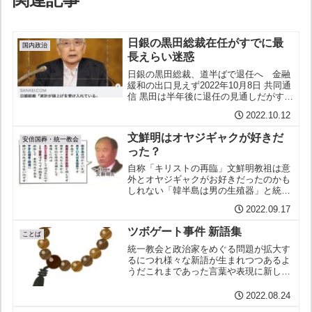
日銀の黒田総裁在任がすでに最
国内政治
長えらい迷惑
日銀の黒田総裁、道半ばで退任へ 金融
緩和の出口見えず2022年10月8日 共同通
信 黒田は半年後に退任の見通しだがすで
に在任期間は歴代最長。安倍ともども、
2022.10.12
長いから国民はえらい迷惑。とりかえし
のつかない副作用が残るに違いない。水
文鮮明はオヤジギャクが好きだ
際の不手際 N...
安倍国葬・統一教会
った？
自称「キリストの再臨」文鮮明教祖は意
外とオヤジギャクがお好きだったのかも
しれない「韓半島は男の生殖器」と統一
教会の聖典にあるというのだが、これ、
2022.09.17
ペニスとペニンシュラ（＝半島）をかけ
ているとしたら、語源的には間違ってい
ツボゲート事件 新語集
る。peninsulaは...
ことば
統一教会と政治家をめぐる問題が拡大す
るにつれ様々な新語が生まれつつあるよ
うだこれまであった言葉や表現に新しい
意味が加わる例も散見するいくつかを紹
介しよう【数珠つなぎ】政治家らがゾロ
2022.08.24
ゾロと統一教会につながっているさま。