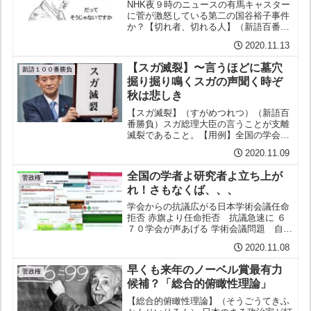
NHK夜９時のニュースの有馬キャスター
に菅が激怒している第二の国谷裕子事件
か？【切れ者、切れる人】（新語百番勝
負）何かと激しく怒る性格の人。【用
2020.11.13
例】スガがNHKのニュース番組で受けた
質問が事前調整になかったものだとか言
【スガ滅裂】〜言うほどに墓穴
って激怒してるらしいよ...
新語１００番勝負
掘り掘り鳴くスガの声聞く時ぞ
秋は悲しき
【スガ滅裂】（すがめつれつ）（新語百
番勝負）スガ総理大臣の言うことが支離
滅裂であること。【用例】全国の学会等
670団体が任命拒否に抗議声明。共産党
2020.11.09
の志位和夫書記局長が4日の国会で菅総
理にその事実を突きつけたが、菅の答え
全国の学者よ研究者よ立ち上が
ていわく：学問の自由と...
菅政権
れ！さもなくば、、、
学会からの抗議広がる日本学術会議任命
拒否 赤旗より任命拒否 抗議急速に ６
７０学会が声あげる 学術会議問題 自然
保護・消費者団体もしんぶん赤旗
2020.11.08
2020.11.1大学、多彩な学会、消費者団
体、宗教団体による抗議声明反発が幅広
早くも来年のノーベル賞最有力
い分野で急速に広...
菅政権
候補？「総合的俯瞰性理論」
【総合的俯瞰性理論】（そうごうてきふ