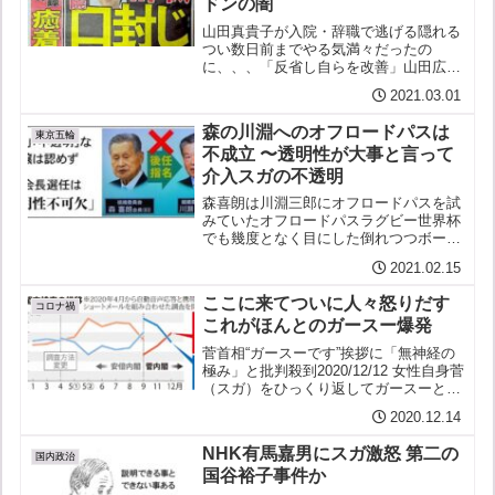
ドンの闇
山田真貴子が入院・辞職で逃げる隠れる
つい数日前までやる気満々だったの
に、、、「反省し自らを改善」山田広報
官が謝罪し続投表明2月25日 スガも、、
2021.03.01
菅首相「女性広報官として期待」７万円
接待の山田真貴子氏を続投の考え2月24
森の川淵へのオフロードパスは
日 だったのに次なる文...
東京五輪
不成立 〜透明性が大事と言って
介入スガの不透明
森喜朗は川淵三郎にオフロードパスを試
みていたオフロードパスラグビー世界杯
でも幾度となく目にした倒れつつボール
を味方に渡してつなぐ見応えのあるプレ
2021.02.15
ー昔はこーゆーのなかったがななんと森
喜朗も川淵三郎にオフロードパスを試み
ここに来てついに人々怒りだす
ていたスガ政権の動きは「...
コロナ禍
これがほんとのガースー爆発
菅首相“ガースーです”挨拶に「無神経の
極み」と批判殺到2020/12/12 女性自身菅
（スガ）をひっくり返してガースーとい
うあだ名（？）がインターネット上に流
2020.12.14
布している私が目にするものはほとんど
すべてスガへの激しい批判や侮蔑をこめ
NHK有馬嘉男にスガ激怒 第二の
たものそれ...
国内政治
国谷裕子事件か