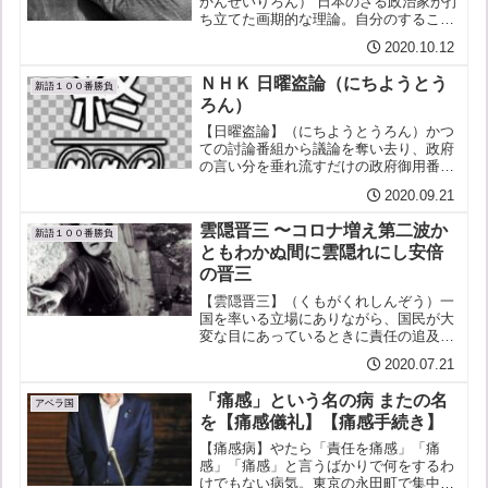
かんせいりろん） 日本のさる政治家が打
ち立てた画期的な理論。自分のすること
は全て「法律に則って」いて、具体的な
2020.10.12
論拠や理由すら掲げることなく、いつし
か他の問題にすり変わり、「適切」で
ＮＨＫ 日曜盗論（にちようとう
「問題ない」こととなって...
新語１００番勝負
ろん）
【日曜盗論】（にちようとうろん）かつ
ての討論番組から議論を奪い去り、政府
の言い分を垂れ流すだけの政府御用番組
に成り果てたNHK日曜朝の看板番組のこ
2020.09.21
と。【用例】先月２日の菅官房長官（当
時）に続いて、今度は成立したばかりの
雲隠晋三 〜コロナ増え第二波か
菅・新政権の立場を閣僚...
新語１００番勝負
ともわかぬ間に雲隠れにし安倍
の晋三
【雲隠晋三】（くもがくれしんぞう）一
国を率いる立場にありながら、国民が大
変な目にあっているときに責任の追及を
恐れてこそこそ逃げ隠れして姿を現さな
2020.07.21
い、真田十勇士の一人・霧隠才蔵とは似
ても似つかぬ無能にして卑怯なる男。
「痛感」という名の病 またの名
【用例】安倍よ、雲隠晋三か...
アベラ国
を【痛感儀礼】【痛感手続き】
【痛感病】やたら「責任を痛感」「痛
感」「痛感」と言うばかりで何をするわ
けでもない病気。東京の永田町で集中的