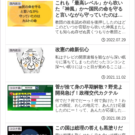
用例：萩生田光一は生稲晃...
これも「最高レベル」から吹い
国内政治
た「神風」か〜国民の命を守る
と言いながら守っていたのはカ
ルトの命
教団の改名認め存続を後押ししたのはど
このどいつか官邸から吹いた神風またし
ても知らぬ存ぜぬ貫くつもりか教団と一
心同体（二人三脚）気がつけば四分五裂
2022.07.29
の自民党かも国家公安委員長や防衛大臣
までもが外国のカルトに食い込まれてい
改憲の維新伝心
た！この国は危ういしかし...
国内政治
私はテレビの開票速報を観ながら深い眠
りに落ちてしまったのだったコンコンと
深〜い眠りにはっと目が覚めるここはど
こ？私は誰？…テレビには赤いバラを候
補者の上にくっつけている白髪で白髭
2021.11.02
（しろひげ）の老人字幕に自民党総裁・
無我部晋三とあるはあ？解説...
菅が捨て身の早期解散？野党よ
コロナ禍
開発急げ！政権交代カクテル
何でだ？何でだーっ！何で負けた？！わ
しの側近、わしの地元で、あんだけ応援
したのにー！って、あんたが応援したか
ら負けたの！↓ ↓ ↓ ↓ ↓
2021.08.23
この国は総理の答えも黒塗りだ
コロナ禍