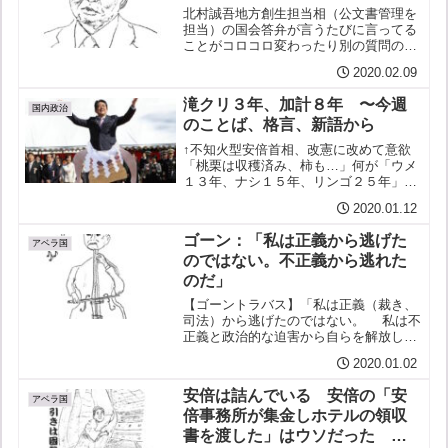
北村誠吾地方創生担当相（公文書管理を
担当）の国会答弁が言うたびに言ってる
ことがコロコロ変わったり別の質問のた
めに用意された答弁を読み上げたり誠に
2020.02.09
お粗末である国会での質問は「事前通
告」するのがお互いの約束であって（そ
滝クリ３年、加計８年 〜今週
うでなければ知らないことを...
国内政治
のことば、格言、新語から
↑不知火型安倍首相、改憲に改めて意欲
「桃栗は収穫済み、柿も…」何が「ウメ
１３年、ナシ１５年、リンゴ２５年」は
進次郎、だ進次郎はせいぜい「滝クリ３
2020.01.12
年」くらいにしてほしいでないと日本が
滅びる安倍は院政敷いて改憲のつもりだ
ゴーン：「私は正義から逃げた
な安倍首相「燃焼し尽くす...
アベラ国
のではない。不正義から逃れた
のだ」
【ゴーントラバス】「私は正義（裁き、
司法）から逃げたのではない。 私は不
正義と政治的な迫害から自らを解放した
のだ」 （カルロス・ゴーン）"Je n'ai
2020.01.02
pas fui la justice, je me suis libéré de l...
安倍は詰んでいる 安倍の「安
アベラ国
倍事務所が集金しホテルの領収
書を渡した」はウソだった 箝