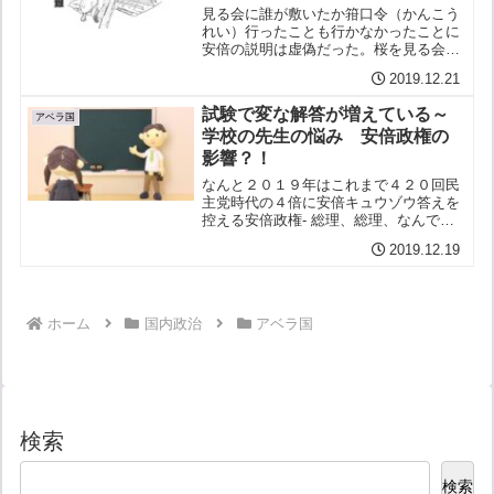
口令も敷いていた
見る会に誰が敷いたか箝口令（かんこう
れい）行ったことも行かなかったことに
安倍の説明は虚偽だった。桜を見る会前
夜祭、金を払わず参加した人が無数。領
2019.12.21
収書は発行されていない。安倍は詰ん
だ。きのうは下関で領収書を見た人はひ
試験で変な解答が増えている～
とりもいないということを書...
アベラ国
学校の先生の悩み 安倍政権の
影響？！
なんと２０１９年はこれまで４２０回民
主党時代の４倍に安倍キュウゾウ答えを
控える安倍政権- 総理、総理、なんでそ
んなに「お答えは控える」って言えるん
2019.12.19
ですか？ - お答えは控える。最新のはこ
れだ お答え困難昭恵氏の日当や交通費
「お答え困難」 答...
ホーム
国内政治
アベラ国
検索
検索