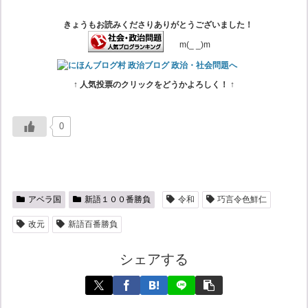
きょうもお読みくださりありがとうございました！
m(_ _)m
↑ 人気投票のクリックをどうかよろしく！ ↑
0
アベラ国
新語１００番勝負
令和
巧言令色鮮仁
改元
新語百番勝負
シェアする