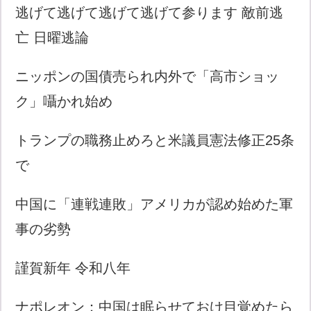
逃げて逃げて逃げて逃げて参ります 敵前逃
亡 日曜逃論
ニッポンの国債売られ内外で「高市ショッ
ク」囁かれ始め
トランプの職務止めろと米議員憲法修正25条
で
中国に「連戦連敗」アメリカが認め始めた軍
事の劣勢
謹賀新年 令和八年
ナポレオン：中国は眠らせておけ目覚めたら