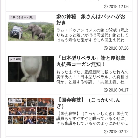
護衛艦」「いずも型」護衛艦２隻につい
2018.12.06
て、甲板を厚くするなどして、戦闘機が
着艦できるように改修。「攻撃型空母」
象の神秘 象さんはバッハがお
は自衛のための必要最小限度...
『象にささやく男』
好き
ラム・ドゥアンはメスの象で62歳（私よ
りちょっと若いがほぼ同世代）象として
はもう寿命だ歯がすでに６回生え代わっ
ているはずそれが最後だその歯を失った
2018.07.26
らもう生え代わらない死ぬしかない食べ
られなくなって弱って行く象野生の群れ
「日本型リベラル」論と厚顔睾
でそんな象がいたら他の...
安倍体制
丸抗癌コーガン無知！
おったまげた。産経新聞に載った竹内久
美子氏の「「日本型リベラル」の真相は
何か」と題する珍説。「共産主義、社会
主義では何より「貧富の差がないこと」
2018.04.17
や「平等」が重要視される」。こういう
思想に惹かれる男には隠された理由があ
【国会寝技】（こっかいしん
り、それは、「自分は稼ぎ...
国内政治
ぎ）
【国会寝技】（こっかいしんぎ）国会で
議員らがすやすやと眠っているくせに、
さも審議をしているかのようにみせかけ
る技。国会寝議（こっかいしんぎ）とも
2018.02.12
言う。【寝技】（ねわざ）１）柔道やレ