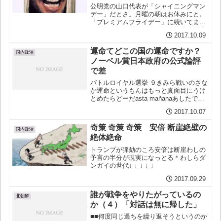
公明党の山口代表が「シャイニングマン
デー」だとさ。月曜の朝はお休みにと。
「プレミアムフライデー」に続いてまた
またアホな提案。★百貨店月曜朝は休業
2017.10.09
にこれがほんとの半休デパート↓ ↓ ↓ ↓ ↓
運命てどこの国の運命ですか？
国内政治
ノーベル賞日本政府の公式論評
で差
バトルロイヤル選挙 ９きみら戦いのさな
か運命というもんはもっと真面目にうけ
とめたらどーだasta mañanaあしたで間
に合うわな？？そんな深刻な話はあした
2017.10.07
にしてだと？まったく別世界に来てしま
っているじゃないかこれはまったく緊張
奇策 奇策 奇策 安倍 断崖絶壁の
感の欠如した...
国内政治
絶体絶命
トランプが弾劾のころ安倍は断崖わしの
予言の半分が現実になっとる＊わしらダ
ンガイの世代↓ ↓ ↓ ↓ ↓
2017.09.29
誰が戦争をやりたがっているの
北朝鮮
か（４）「対話は無に帰した」
■■何度同じ過ちを繰り返そうというのか