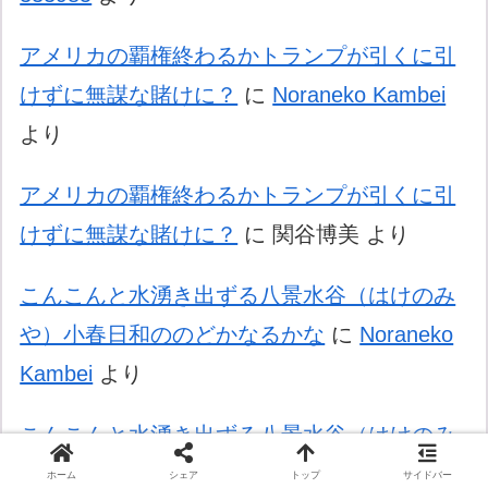
アメリカの覇権終わるかトランプが引くに引
けずに無謀な賭けに？
に
Noraneko Kambei
より
アメリカの覇権終わるかトランプが引くに引
けずに無謀な賭けに？
に
関谷博美
より
こんこんと水湧き出ずる八景水谷（はけのみ
や）小春日和ののどかなるかな
に
Noraneko
Kambei
より
こんこんと水湧き出ずる八景水谷（はけのみ
や）小春日和ののどかなるかな
に
和久希世
ホーム
シェア
トップ
サイドバー