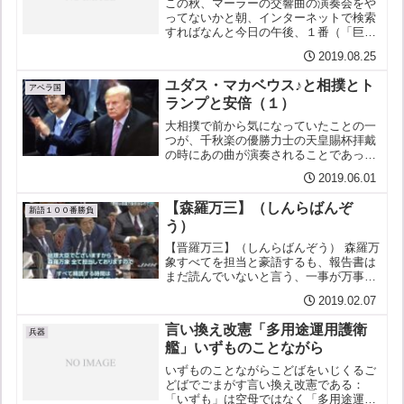
この秋、マーラーの交響曲の演奏会をや
ってないかと朝、インターネットで検索
すればなんと今日の午後、１番（「巨
人」）をやってるじゃないかアマチュ
2019.08.25
ア・オーケストラで入場無料アマでも
４月に名古屋で聴いた２番は名演で感動
ユダス・マカベウス♪と相撲とト
した（尾張から岡崎を経て浜松...
アベラ国
ランプと安倍（１）
大相撲で前から気になっていたことの一
つが、千秋楽の優勝力士の天皇賜杯拝戴
の時にあの曲が演奏されることであっ
た。違和感があるのだ。お寺の幼稚園で
2019.06.01
クリスマス・キャロルを歌っているよう
なもの。いや、そんな無邪気なものでは
【森羅万三】（しんらばんぞ
ない。 そして、今回も、賜...
新語１００番勝負
う）
【晋羅万三】（しんらばんぞう） 森羅万
象すべてを担当と豪語するも、報告書は
まだ読んでいないと言う、一事が万事こ
んな調子の、数字の「三」が大好きな総
2019.02.07
理大臣のこと。森羅万三、晋羅万象と
も。【用例】森羅万三は、不正統計の報
言い換え改憲「多用途運用護衛
告書はおろか、ポツダム宣...
兵器
艦」いずものことながら
いずものことながらこどばをいじくるご
どばでごまがす言い換え改憲である：
「いずも」は空母ではなく「多用途運用