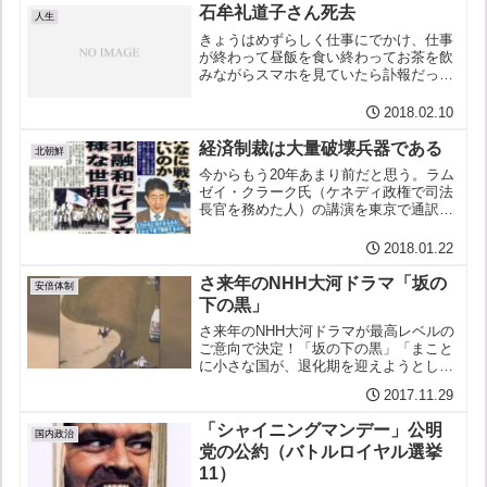
スリングにおいて寝た姿勢で相手にかけ
石牟礼道子さん死去
るわざ。２）正規の手段や...
人生
きょうはめずらしく仕事にでかけ、仕事
が終わって昼飯を食い終わってお茶を飲
みながらスマホを見ていたら訃報だっ
た。フェイスブックのお友達から書き込
みがあった。カナダに移住された方。水
2018.02.10
俣病の発生は、ちょうど日本を離れるこ
ろのできごとで、躊躇なく日...
経済制裁は大量破壊兵器である
北朝鮮
今からもう20年あまり前だと思う。ラム
ゼイ・クラーク氏（ケネディ政権で司法
長官を務めた人）の講演を東京で通訳し
たことがある（その後、ニューヨークの
事務所に訪ねたことも）。フセイン大統
2018.01.22
領が大量破壊兵器を開発しているとして
アメリカなど国際社会は...
さ来年のNHH大河ドラマ「坂の
安倍体制
下の黒」
さ来年のNHH大河ドラマが最高レベルの
ご意向で決定！「坂の下の黒」「まこと
に小さな国が、退化期を迎えようとして
いる、てーか、退化期に入ってしまっ
2017.11.29
た」の語りで始まるかたりとたかりの物
語。♪カタリカタリ、Catarì, Catarì,
「シャイニングマンデー」公明
Pecc...
国内政治
党の公約（バトルロイヤル選挙
11）