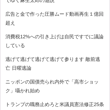
でゆく麻生太郎の遊説
広告と金で作った圧勝ムード動画再生１億回
超え
消費税12%への引き上げは自民ですでに議論
している
逃げて逃げて逃げて逃げて参ります 敵前逃
亡 日曜逃論
ニッポンの国債売られ内外で「高市ショッ
ク」囁かれ始め
トランプの職務止めろと米議員憲法修正25条