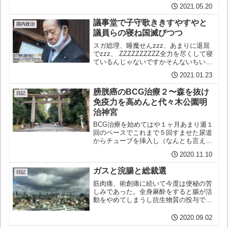
とはない」？？何を根拠に断定するの
2021.05.20
だ？？ IOC書簡主張と根拠IOCも政府も
めちゃくちゃ根拠をかかげずIOCはバッ
議事堂で子守歌ききすやすやと
ハもコーツも...
国内政治
議員らの寝ね国滅びつつ
スガ総理、睡魔せんzzz、あまりに退屈
でzzz、 ZZZZZZZZZZ全力を尽くして寝
ているんじゃないですかそんないちいち
ケチをつけるもんじゃないですよ 日の
2021.01.23
首相の施政方針演説４５分。すでにこれ
まで語られてきたことばかり。これでも
膀胱癌のBCG治療２〜森を抜け
か、これで...
日記
免疫力を高めんと代々木公園明
治神宮
BCG治療を始めてはや１ヶ月あまり週１
回のペースでこれまで５回すませた尿道
からチューブを挿入し（なんとも言えぬ
気持ち悪さ）弱毒化した牛の結核菌を膀
2020.11.10
胱に注入体の免疫がそれと戦うと癌細胞
をも攻撃してくれる（らしい）という治
ガスと浣腸と総裁選
療初回こそ副作用は出な...
日記
筋肉痛、術創痛に続いて今度は便秘の苦
しみであった。全身麻酔をすると腸が活
動をやめてしまうし抗生物質の投与で腸
内細菌も殺すので手術後は便秘がちにな
るのだそうだが丸４日まったく便通がな
2020.09.02
い。便を柔らかくするという薬を毎食後