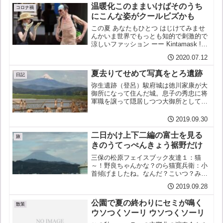
飲んでいるのだが全く効き...
温暖化このままいけばそのうち
コロナ禍
にこんな姿がクールビズかも
この夏 あなたもひとつ はじけてみませ
んかいま世界でもっとも知的で刺激的で
涼しいファッション ーー Kintamask !ー
ーーーーーーーということで再びフェイ
2020.07.12
スブック笑点大喜利の時間がやってまい
りました。上の写真で男女の会話を作っ
夏去りてせめて写真をとろ遺跡
て下さ...
日記
弥生遺跡（登呂）駿府城は徳川家康が大
御所になって住んだ城。息子の秀忠に将
軍職を譲って隠居しつつ大御所として影
響力を維持したのだが城は三重のお堀に
守られていた。今その櫓二つ（巽櫓と坤
2019.09.30
櫓）が新たに復元され、天守跡の発掘が
進められている。これまで...
二日かけ上下二編の富士を見る
旅
きのうてっぺんきょう裾野だけ
三保の松原フェイスブック友達１：猫
～！野良ちゃんかな？のら猫寛兵衛：小
首傾げましたね。なんだ？こいつ？みた
いな。変なやつ来やがったな、調子狂う
2019.09.28
よ、とでも言いたげ。小首傾げました
ね。なんだ？こいつ？みたいな。変なや
公園で夏の終わりにセミが鳴く
つ来やがったな、調子狂うよ、...
散策
ウソつくソーリ ウソつくソーリ