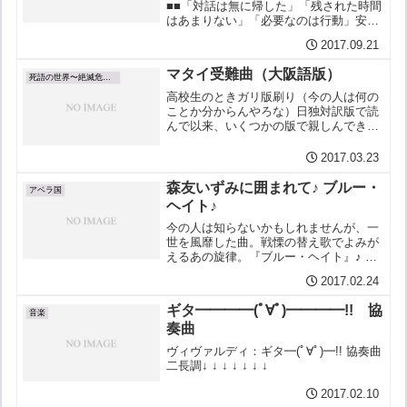
■■「対話は無に帰した」「残された時間
はあまりない」「必要なのは行動」安倍
首相の国連演説（NY9月20日）全編ほぼ
2017.09.21
北朝鮮、北朝鮮へ圧力圧力圧力、会場ほ
ぼ空。「脅威はかつてなく重大。眼前に
マタイ受難曲（大阪語版）
差し迫ったもの」...
死語の世界〜絶滅危惧語
高校生のときガリ版刷り（今の人は何の
ことか分からんやろな）日独対訳版で読
んで以来、いくつかの版で親しんできた
が、この大阪弁訳には衝撃を受けた。そ
の生々しさ。自分は関西弁は母語ではな
2017.03.23
いが、深いところに響く。自分に近いと
ころというか。何か迫って...
森友いずみに囲まれて♪ ブルー・
アベラ国
ヘイト♪
今の人は知らないかもしれませんが、一
世を風靡した曲。戦慄の替え歌でよみが
えるあの旋律。『ブルー・ヘイト』♪ 森
友 疑惑にかこまれてヒソかに鉛ブルー
2017.02.24
ブルー ブルーヘイト ♪名誉校長待って
る土地代 少額いいん瑞穂の國 記念 小學
ギタ━━━━(ﾟ∀ﾟ)━━━━!! 協
院 ♪きっとあな...
音楽
奏曲
ヴィヴァルディ：ギタ━(ﾟ∀ﾟ)━!! 協奏曲
二長調↓ ↓ ↓ ↓ ↓ ↓ ↓
2017.02.10