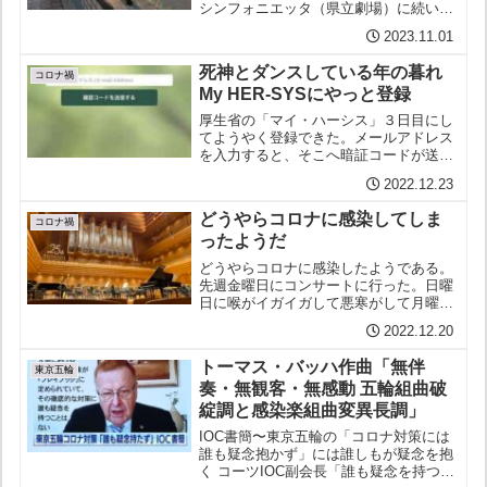
シンフォニエッタ（県立劇場）に続いて
10月は熊本フィル私のお目当てはシュー
2023.11.01
ベルトそれまで元気のなかった（？）オ
ーケストラがこの曲で見違えるように
死神とダンスしている年の暮れ
（聴き違えるように？）生...
コロナ禍
My HER-SYSにやっと登録
厚生省の「マイ・ハーシス」３日目にし
てようやく登録できた。メールアドレス
を入力すると、そこへ暗証コードが送ら
れてきて先へ進むことができる。となる
2022.12.23
はずなのだが、何度試みても、待てど暮
らせど、それが送られてこない。暗証が
どうやらコロナに感染してしま
暗礁に乗り上げた。と思っ...
コロナ禍
ったようだ
どうやらコロナに感染したようである。
先週金曜日にコンサートに行った。日曜
日に喉がイガイガして悪寒がして月曜日
には体温が38.9°まで上がった。都の管理
2022.12.20
センターに電話をすると検査を受けるよ
うにと近くの医院を紹介された。電話の
トーマス・バッハ作曲「無伴
相手は看護師なんだ...
東京五輪
奏・無観客・無感動 五輪組曲破
綻調と感染楽組曲変異長調」
IOC書簡〜東京五輪の「コロナ対策には
誰も疑念抱かず」には誰しもが疑念を抱
く コーツIOC副会長「誰も疑念を持つこ