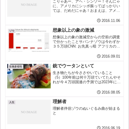
こりゃあー、アヘ・シンゾー！そんにゃ
に、アメリカにシッポ振ってばっかりい
ては、だめだにゃあ！おまえは、アメリ
カのイヌで、アメリカのカモだ、カモイ
ヌだ、国を滅ぼしてはいかーーーん！
2016.11.06
想象以上の象の激減
ゾウ
想像以上の象の激減空からの空前の調査
で分かったことサバンナゾウは今わずか
３５万頭CNN: お先真っ暗 アフリカの象
一方アフリカ中部で密猟のつづくシンリ
ンゾウは2002年から2013年の間に65%減
2016.09.01
少した象牙ほしさの乱獲は日本も他人事
ではない...
銃でウータンといて
生物多様性
生き物たちが今ささやいていること
（5）100年前は何十万頭ていてたんやそ
れが今４万頭国連の予測では2023年には
1,000頭しかオランうーたん（写真：ハ
フィントン・ポスト）↓ ↓ ↓ ↓ ↓
2016.08.05
理解者
人生
理解者伴侶ゾウのぬいぐるみ曲が始まる
と
2016.06.19