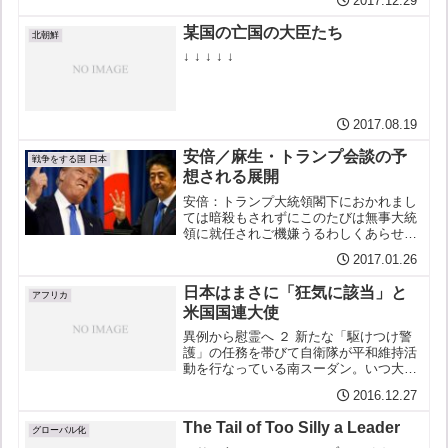
2017.12.29
某国の亡国の大臣たち
北朝鮮
↓ ↓ ↓ ↓ ↓
2017.08.19
安倍／麻生・トランプ会談の予
戦争をする国 日本
想される展開
安倍：トランプ大統領閣下におかれまし
ては暗殺もされずにこのたびは無事大統
領に就任されご機嫌うるわしくあらせら
れましてお喜び申し上げ… トランプ：挨
2017.01.26
拶はほどほどでいいから、要件から行こ
か。 安倍：恐れながら私ども真珠湾では
日本はまさに「狂気に該当」と
貴国と不戦の誓いをし...
アフリカ
米国国連大使
異例から慰霊へ ２ 新たな「駆けつけ警
護」の任務を帯びて自衛隊が平和維持活
動を行なっている南スーダン。いつ大虐
殺が始まってもおかしくない極めて緊張
2016.12.27
した情勢にあるとして、アメリカは同国
への武器の禁輸を求める動きに出た。し
The Tail of Too Silly a Leader
かし、極めて異例のこと...
グローバル化