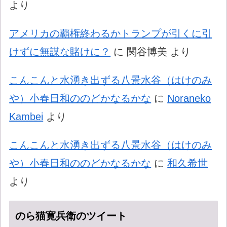
より
アメリカの覇権終わるかトランプが引くに引
けずに無謀な賭けに？
に
関谷博美
より
こんこんと水湧き出ずる八景水谷（はけのみ
や）小春日和ののどかなるかな
に
Noraneko
Kambei
より
こんこんと水湧き出ずる八景水谷（はけのみ
や）小春日和ののどかなるかな
に
和久希世
より
のら猫寛兵衛のツイート