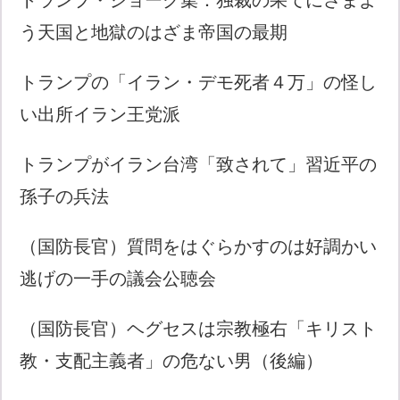
トランプ・ジョーク集：独裁の果てにさまよ
う天国と地獄のはざま帝国の最期
トランプの「イラン・デモ死者４万」の怪し
い出所イラン王党派
トランプがイラン台湾「致されて」習近平の
孫子の兵法
（国防長官）質問をはぐらかすのは好調かい
逃げの一手の議会公聴会
（国防長官）ヘグセスは宗教極右「キリスト
教・支配主義者」の危ない男（後編）