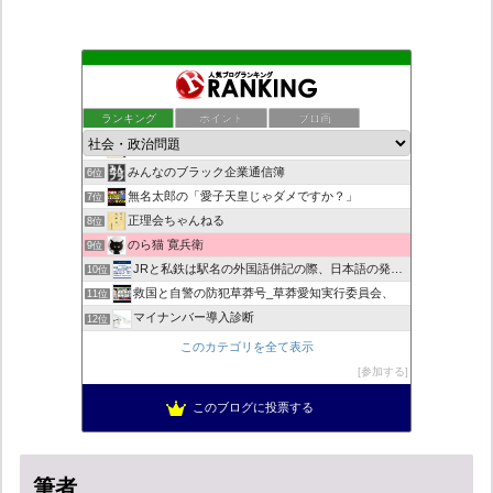
もえるあじあ
2位
死神タカ位置サナエのオイルショックドクトリン憲法改悪計画！
3位
ランキング
ポイント
ブロ画
ダリチョコ dalichoko
4位
恥を知れ、恥を
5位
みんなのブラック企業通信簿
6位
無名太郎の「愛子天皇じゃダメですか？」
7位
正理会ちゃんねる
8位
のら猫 寛兵衛
9位
JRと私鉄は駅名の外国語併記の際、日本語の発音/…
10位
救国と自警の防犯草莽号_草莽愛知実行委員会、
11位
マイナンバー導入診断
12位
ヨウイチとウサコの常識がひっくり返る消費税
13位
このカテゴリを全て表示
日本の覚醒
14位
参加する
バックストリートを歩く影の独り言
15位
このブログに投票する
真のジャーナリズムがここにある！
16位
筆者