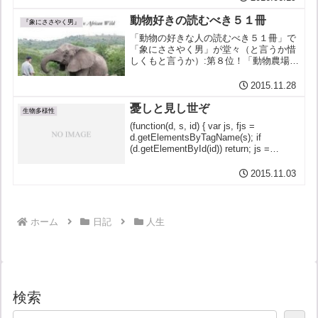
動物好きの読むべき５１冊
『象にささやく男』
「動物の好きな人の読むべき５１冊」で
「象にささやく男」が堂々（と言うか惜
しくもと言うか）:第８位！「動物農場」
（ジョージ・オーウェル）第２位には負
けているが「野生の呼び声」（ジャッ
2015.11.28
ク・ロンドン）35位「白鯨」（ハーマ
ン・メルヴィル）37位「...
憂しと見し世ぞ
生物多様性
(function(d, s, id) { var js, fjs =
d.getElementsByTagName(s); if
(d.getElementById(id)) return; js =
d.createElement(s)...
2015.11.03
ホーム
日記
人生
検索