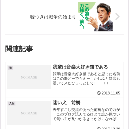
嘘つきは戦争の始まり
関連記事
我輩は音楽大好き猫である
猫
我輩は音楽大好き猫であると思った名前
はこの際どーでもえーしかしふと疑念も
湧いて来たひょっとして↓ ↓ ↓ ↓ ↓
2018.11.05
迷い犬 前橋
人生
去年すこし交流のあった前橋なので万が
一このブログ読んでるひとで誰か気づい
て飼い主が見つかるきっかけになればと
思って。←クリック→