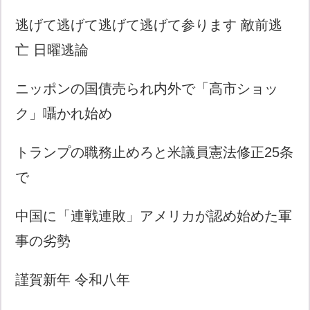
逃げて逃げて逃げて逃げて参ります 敵前逃
亡 日曜逃論
ニッポンの国債売られ内外で「高市ショッ
ク」囁かれ始め
トランプの職務止めろと米議員憲法修正25条
で
中国に「連戦連敗」アメリカが認め始めた軍
事の劣勢
謹賀新年 令和八年