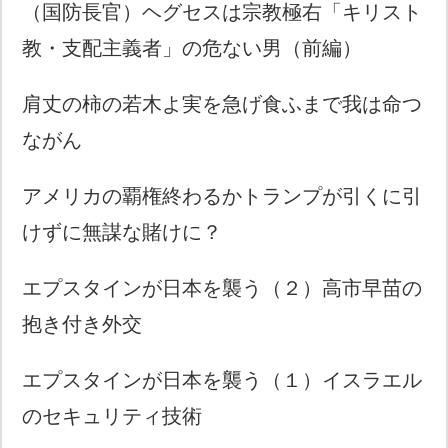
（国防長官）ヘグセスは宗教極右「キリスト
教・支配主義者」の危ない男（前編）
肩丈の柿の若木よ実を急げ食ふまで我は命つ
ながん
アメリカの覇権終わるかトランプが引くに引
けずに無謀な賭けに？
エプスタインが日本を襲う（２）高市早苗の
抱き付き外交
エプスタインが日本を襲う（１）イスラエル
のセキュリティ技術