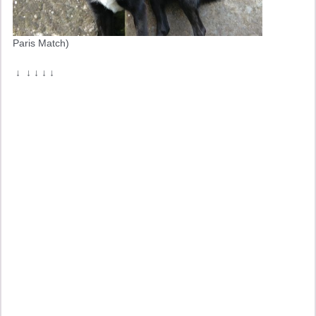
Paris Match)
 ↓ 
 ↓ ↓ ↓ ↓