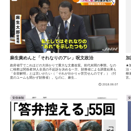
麻生責めんと「それなりのアレ」呪文政治
加
政府省庁でこれほどの大掛かりで重大な文書改竄。前代未聞の事態。なの
★
に検察は関係者38人全員の不起訴を決める一方、財務省による調査結果も
治
「全容解明」とは言いがたい（「それが分かりゃ苦労せんのです」）（忖
柳
度のユームも聞かず財務省）。なのに、麻生...
言
2018.06.07
安倍体制