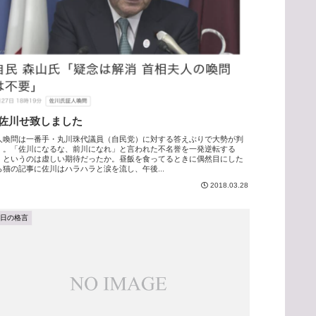
佐川せ致しました
人喚問は一番手・丸川珠代議員（自民党）に対する答えぶりで大勢が判
。。「佐川になるな、前川になれ」と言われた不名誉を一発逆転する
、というのは虚しい期待だったか。昼飯を食ってるときに偶然目にした
ら猫の記事に佐川はハラハラと涙を流し、午後...
2018.03.28
今日の格言