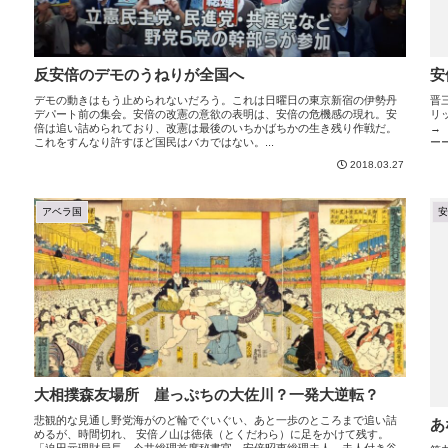
反安倍のデモのうねりが全国へ
安
デモの動きはもう止められないだろう。これは日曜日の東京新宿の伊勢丹
晋
デパート前の集会。安倍の改憲の意欲の表明は、安倍の危機感の現れ。安
倍は追い詰められており、改憲は最後のいちかばちかの生き残り作戦だ。
→
これをすんなり許すほど国民はバカではない。...
ー
2018.03.27
アベラ国
大相撲森友場所 崖っぷちの大佐川？一発大逆転？
悲観的な見通し野党海がのど輪でぐいぐい、あと一歩のところまで追い詰
あ
めるが、時間切れ、 安倍ノ山は徳俵（とくだわら）に足をかけて残す。