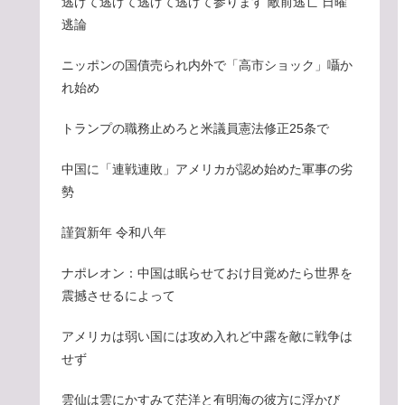
逃げて逃げて逃げて逃げて参ります 敵前逃亡 日曜
逃論
ニッポンの国債売られ内外で「高市ショック」囁か
れ始め
トランプの職務止めろと米議員憲法修正25条で
中国に「連戦連敗」アメリカが認め始めた軍事の劣
勢
謹賀新年 令和八年
ナポレオン：中国は眠らせておけ目覚めたら世界を
震撼させるによって
アメリカは弱い国には攻め入れど中露を敵に戦争は
せず
雲仙は雲にかすみて茫洋と有明海の彼方に浮かび