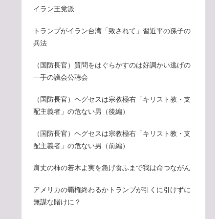
イラン王党派
トランプがイラン台湾「致されて」習近平の孫子の
兵法
（国防長官）質問をはぐらかすのは好調かい逃げの
一手の議会公聴会
（国防長官）ヘグセスは宗教極右「キリスト教・支
配主義者」の危ない男（後編）
（国防長官）ヘグセスは宗教極右「キリスト教・支
配主義者」の危ない男（前編）
肩丈の柿の若木よ実を急げ食ふまで我は命つながん
アメリカの覇権終わるかトランプが引くに引けずに
無謀な賭けに？