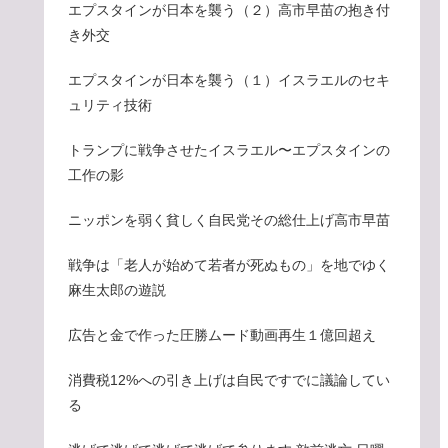
エプスタインが日本を襲う（２）高市早苗の抱き付
き外交
エプスタインが日本を襲う（１）イスラエルのセキ
ュリティ技術
トランプに戦争させたイスラエル〜エプスタインの
工作の影
ニッポンを弱く貧しく自民党その総仕上げ高市早苗
戦争は「老人が始めて若者が死ぬもの」を地でゆく
麻生太郎の遊説
広告と金で作った圧勝ムード動画再生１億回超え
消費税12%への引き上げは自民ですでに議論してい
る