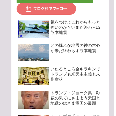
気をつけよこれからもっと
強いのが？いまだ終わらぬ
熊本地震
どの揺れが地震の神の本心
か未だ終わらず熊本地震
いたるところ金キラキンで
トランプも米民主主義も末
期症状
トランプ・ジョーク集：独
裁の果てにさまよう天国と
地獄のはざま帝国の最期