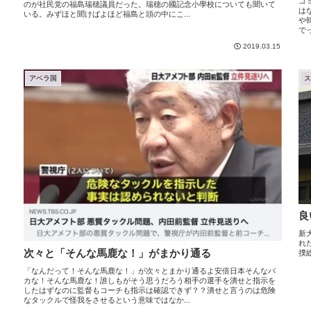
ゴ
のが社民党の福島瑞穂議員だった。瑞穂の國記念小學校についても聞いて
は
いる。みずほと聞けばよほど福島と頭の中にこ...
や
で
2019.03.15
アベラ国
良
新
れ
次々と「そんな馬鹿な！」がまかり通る
撲総
「なんだって！そんな馬鹿な！」が次々とまかり通るよ安倍日本そんなバ
カな！そんな馬鹿な！誰しもがそう思うだろう相手の選手を潰せと指示を
したはずなのに監督もコーチも指示は確認できず？？潰せと言うのは危険
なタックルで怪我をさせるという意味ではなか...