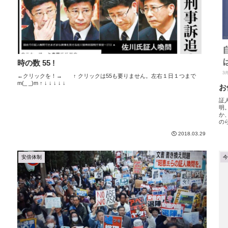
時の数 55 !
←クリックを！→ ↑ クリックは55も要りません。左右１日１つまで
m(_ _)m ↑ ↓ ↓ ↓ ↓ ↓
お
証
明
か
の
2018.03.29
安倍体制