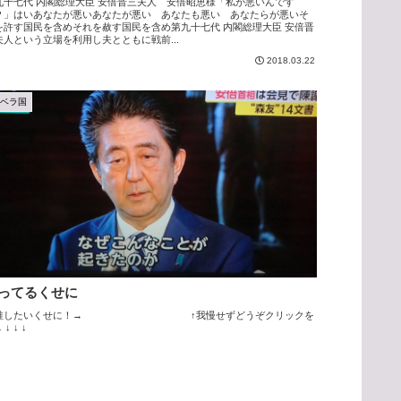
九十七代 内閣総理大臣 安倍晋三夫人 安倍昭恵様「私が悪いんです
？」はいあなたが悪いあなたが悪い あなたも悪い あなたらが悪いそ
を許す国民を含めそれを赦す国民を含め第九十七代 内閣総理大臣 安倍晋
夫人という立場を利用し夫とともに戦前...
2018.03.22
アベラ国
ってるくせに
推したいくせに！→ ↑我慢せずどうぞクリックを
↓ ↓ ↓ ↓