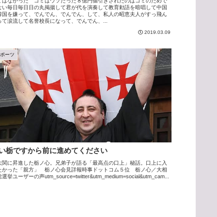
ミはなかった ゴミはウソだった８億円値引きされたのはゴミのためで
ない毎日毎日日の丸掲揚して君が代を演奏して教育勅語を暗唱して中国
韓国を嫌って、でんでん、でんでん、して、私人の昭恵夫人がすっ飛ん
って涙流して名誉校長になって、でんでん、...
2019.03.09
スポーツ
い栃ですから前に進めてください
大関に昇進した栃ノ心。兄弟子が語る「最高点の口上」秘話。口上に入
たかった「親方」 栃ノ心会見詳報時事ドットコム５位 栃ノ心／大相
選挙ユーザーの声utm_source=twitter&utm_medium=social&utm_cam...