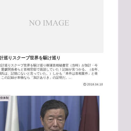
計巡りスクープ世界を駆け巡り
加計巡りスクープ世界を駆け巡り柳瀬首相秘書官（当時）が加計・今
・愛媛関係者らと首相官邸で面談していた！記録が見つかる。（去年、
瀬氏は、記憶にないと言っていた。）しかも「本件は首相案件」と発
。この記録が本物なら「加計ありき」の証明だ。...
2018.04.10
安倍体制