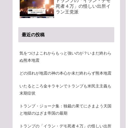
トランプの「イラン・デモ
死者４万」の怪しい出所イ
ラン王党派
最近の投稿
気をつけよこれからもっと強いのが？いまだ終わら
ぬ熊本地震
どの揺れが地震の神の本心か未だ終わらず熊本地震
いたるところ金キラキンでトランプも米民主主義も
末期症状
トランプ・ジョーク集：独裁の果てにさまよう天国
と地獄のはざま帝国の最期
トランプの「イラン・デモ死者４万」の怪しい出所