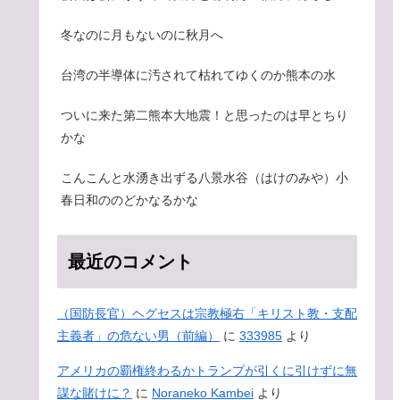
冬なのに月もないのに秋月へ
台湾の半導体に汚されて枯れてゆくのか熊本の水
ついに来た第二熊本大地震！と思ったのは早とちり
かな
こんこんと水湧き出ずる八景水谷（はけのみや）小
春日和ののどかなるかな
最近のコメント
（国防長官）ヘグセスは宗教極右「キリスト教・支配
主義者」の危ない男（前編）
に
333985
より
アメリカの覇権終わるかトランプが引くに引けずに無
謀な賭けに？
に
Noraneko Kambei
より