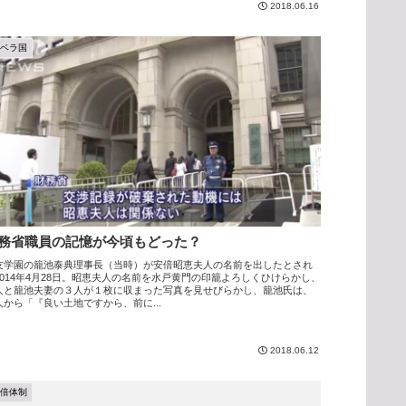
2018.06.16
アベラ国
務省職員の記憶が今頃もどった？
友学園の籠池泰典理事長（当時）が安倍昭恵夫人の名前を出したとされ
2014年4月28日。昭恵夫人の名前を水戸黄門の印籠よろしくひけらかし、
人と籠池夫妻の３人が１枚に収まった写真を見せびらかし、籠池氏は、
人から「『良い土地ですから、前に...
2018.06.12
安倍体制