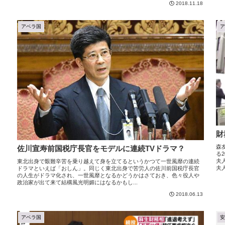
2018.11.18
アベラ国
財
森
佐川宣寿前国税庁長官をモデルに連続TVドラマ？
る
夫
東北出身で艱難辛苦を乗り越えて身を立てるというかつて一世風靡の連続
夫
ドラマといえば「おしん」。同じく東北出身で苦労人の佐川前国税庁長官
の人生がドラマ化され、一世風靡となるかどうかはさておき、色々役人や
政治家が出て来て結構風光明媚にはなるかもし...
2018.06.13
アベラ国