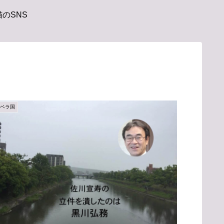
のSNS
アベラ国