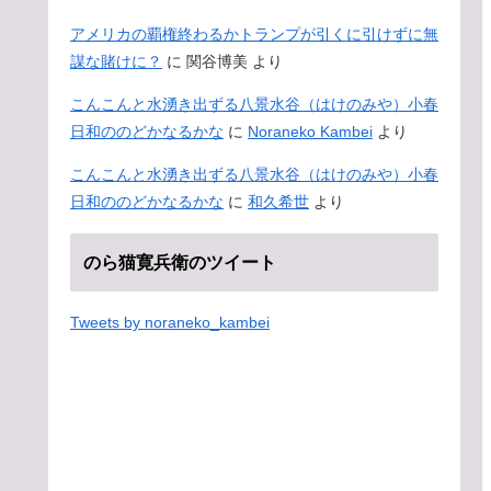
アメリカの覇権終わるかトランプが引くに引けずに無
謀な賭けに？
に
関谷博美
より
こんこんと水湧き出ずる八景水谷（はけのみや）小春
日和ののどかなるかな
に
Noraneko Kambei
より
こんこんと水湧き出ずる八景水谷（はけのみや）小春
日和ののどかなるかな
に
和久希世
より
のら猫寛兵衛のツイート
Tweets by noraneko_kambei