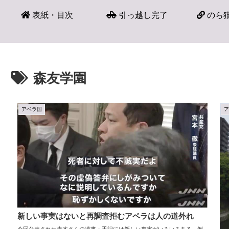
表紙・目次
引っ越し完了
のら猫
森友学園
アベラ国
新しい事実はないと再調査拒むアベラは人の道外れ