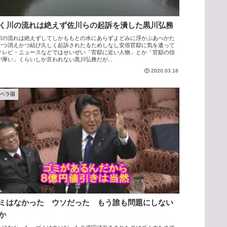
く川の流れは絶えず佐川らの起訴を潰した黒川弘務
川の流れは絶えずしてしかももとの水にあらずよどみに浮かぶあべかた
かつ消えかつ結び久しく起訴されたるためしなし安倍官邸に気を遣って
テレビ・ニュースなどではせいぜい「官邸に近い人物」とか「官邸の信
が厚い」くらいしか言われない黒川弘務だが...
2020.03.18
アベラ国
ミはなかった ウソだった もう誰も問題にしない
か