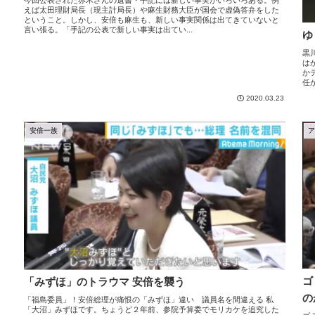
今回公表された赤木さんの遺書・手記には新しい事実がいろいろある。例
えば太田理財局長（現主計局長）や麻生財務大臣が国会で虚偽答弁をした
ということ。しかし、安倍も麻生も、新しい事実関係は出てきていないと
言い張る。「手記の公表で新しい事実は出てい...
ゆ
黒
は
か
任
2020.03.23
安倍一族
ゴ
「みずほ」のトラウマ 安倍を襲う
の
「福島委員」！安倍総理が痛恨の「みずほ」違い 議員名を間違える 私
「大沼」みずほです。ちょうど２年前、参院予算委でモリカケを追究した