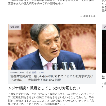
「迫田元理財局長、今井総理首席秘書官、安倍昭恵総理夫人、夫人付き谷
第
査恵子さんの証人喚問を求めて私の質問を終わ...
か
れ
三
2018.03.23
安倍体制
知
←
↑↓ 
ムジナ相談： 政府としてしっかり対応したい
「真摯に受け止め」と言いながら「政府としてしっかり対応」とはメディ
アに政府批判をさせまい国民にデモをさせまいということであった。羊の
顔をした狼とはまさにこのこと。とにかく嘘しかつかない。そもそも「真
摯に受け止め」と言うのなら、内閣総辞職だ。...