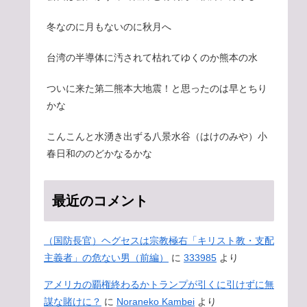
冬なのに月もないのに秋月へ
台湾の半導体に汚されて枯れてゆくのか熊本の水
ついに来た第二熊本大地震！と思ったのは早とちり
かな
こんこんと水湧き出ずる八景水谷（はけのみや）小
春日和ののどかなるかな
最近のコメント
（国防長官）ヘグセスは宗教極右「キリスト教・支配
主義者」の危ない男（前編）
に
333985
より
アメリカの覇権終わるかトランプが引くに引けずに無
謀な賭けに？
に
Noraneko Kambei
より