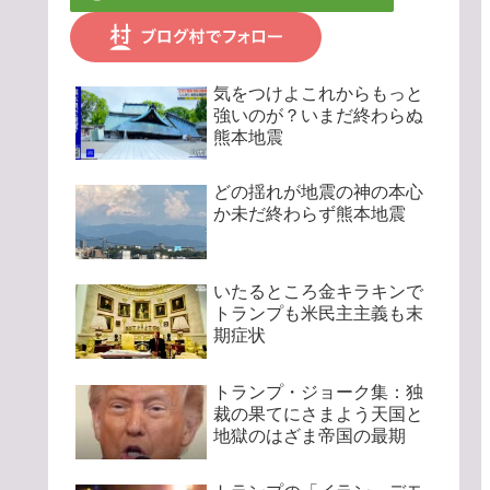
気をつけよこれからもっと
強いのが？いまだ終わらぬ
熊本地震
どの揺れが地震の神の本心
か未だ終わらず熊本地震
いたるところ金キラキンで
トランプも米民主主義も末
期症状
トランプ・ジョーク集：独
裁の果てにさまよう天国と
地獄のはざま帝国の最期