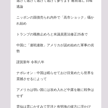
逃げて逃げて逃げて逃げて参ります 敵前逃亡 日曜
逃論
ニッポンの国債売られ内外で「高市ショック」囁か
れ始め
トランプの職務止めろと米議員憲法修正25条で
中国に「連戦連敗」アメリカが認め始めた軍事の劣
勢
謹賀新年 令和八年
ナポレオン：中国は眠らせておけ目覚めたら世界を
震撼させるによって
アメリカは弱い国には攻め入れど中露を敵に戦争は
せず
雲仙は雲にかすみて茫洋と有明海の彼方に浮かび