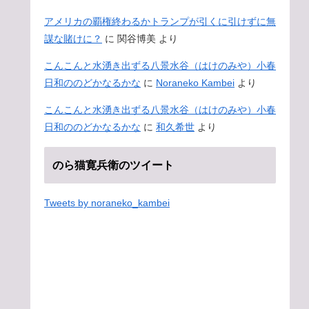
アメリカの覇権終わるかトランプが引くに引けずに無
謀な賭けに？
に
関谷博美
より
こんこんと水湧き出ずる八景水谷（はけのみや）小春
日和ののどかなるかな
に
Noraneko Kambei
より
こんこんと水湧き出ずる八景水谷（はけのみや）小春
日和ののどかなるかな
に
和久希世
より
のら猫寛兵衛のツイート
Tweets by noraneko_kambei