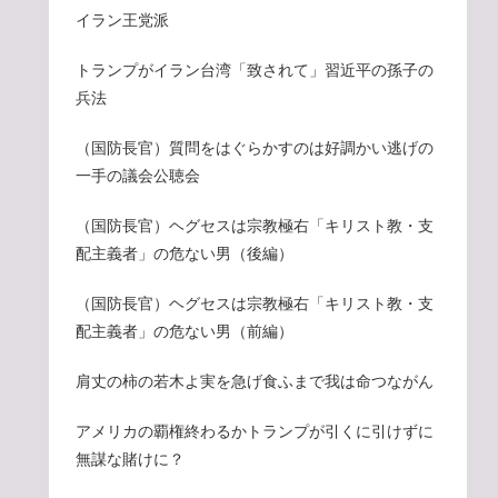
イラン王党派
トランプがイラン台湾「致されて」習近平の孫子の
兵法
（国防長官）質問をはぐらかすのは好調かい逃げの
一手の議会公聴会
（国防長官）ヘグセスは宗教極右「キリスト教・支
配主義者」の危ない男（後編）
（国防長官）ヘグセスは宗教極右「キリスト教・支
配主義者」の危ない男（前編）
肩丈の柿の若木よ実を急げ食ふまで我は命つながん
アメリカの覇権終わるかトランプが引くに引けずに
無謀な賭けに？