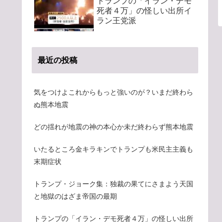
トランプの「イラン・デモ
死者４万」の怪しい出所イ
ラン王党派
最近の投稿
気をつけよこれからもっと強いのが？いまだ終わら
ぬ熊本地震
どの揺れが地震の神の本心か未だ終わらず熊本地震
いたるところ金キラキンでトランプも米民主主義も
末期症状
トランプ・ジョーク集：独裁の果てにさまよう天国
と地獄のはざま帝国の最期
トランプの「イラン・デモ死者４万」の怪しい出所