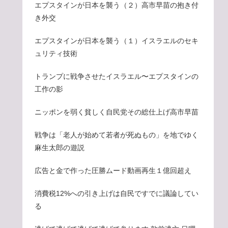
エプスタインが日本を襲う（２）高市早苗の抱き付
き外交
エプスタインが日本を襲う（１）イスラエルのセキ
ュリティ技術
トランプに戦争させたイスラエル〜エプスタインの
工作の影
ニッポンを弱く貧しく自民党その総仕上げ高市早苗
戦争は「老人が始めて若者が死ぬもの」を地でゆく
麻生太郎の遊説
広告と金で作った圧勝ムード動画再生１億回超え
消費税12%への引き上げは自民ですでに議論してい
る