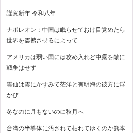
謹賀新年 令和八年
ナポレオン：中国は眠らせておけ目覚めたら
世界を震撼させるによって
アメリカは弱い国には攻め入れど中露を敵に
戦争はせず
雲仙は雲にかすみて茫洋と有明海の彼方に浮
かび
冬なのに月もないのに秋月へ
台湾の半導体に汚されて枯れてゆくのか熊本