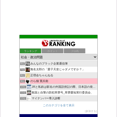
もえるあじあ
2位
死神タカ位置サナエのオイルショックドクトリン憲法改悪計画！
3位
ランキング
ポイント
ブロ画
ダリチョコ dalichoko
4位
恥を知れ、恥を
5位
みんなのブラック企業通信簿
6位
無名太郎の「愛子天皇じゃダメですか？」
7位
正理会ちゃんねる
8位
のら猫 寛兵衛
9位
JRと私鉄は駅名の外国語併記の際、日本語の発音/…
10位
救国と自警の防犯草莽号_草莽愛知実行委員会、
11位
マイナンバー導入診断
12位
ヨウイチとウサコの常識がひっくり返る消費税
13位
このカテゴリを全て表示
真のジャーナリズムがここにある！
14位
参加する
超革新ひふみ神示
15位