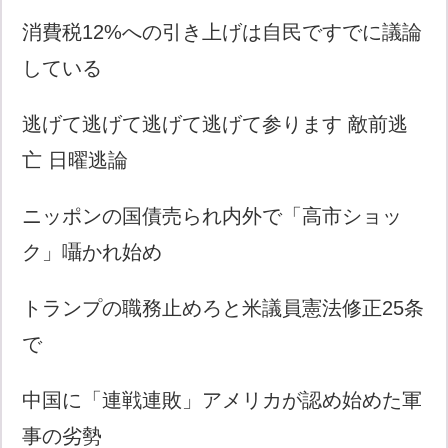
消費税12%への引き上げは自民ですでに議論
している
逃げて逃げて逃げて逃げて参ります 敵前逃
亡 日曜逃論
ニッポンの国債売られ内外で「高市ショッ
ク」囁かれ始め
トランプの職務止めろと米議員憲法修正25条
で
中国に「連戦連敗」アメリカが認め始めた軍
事の劣勢