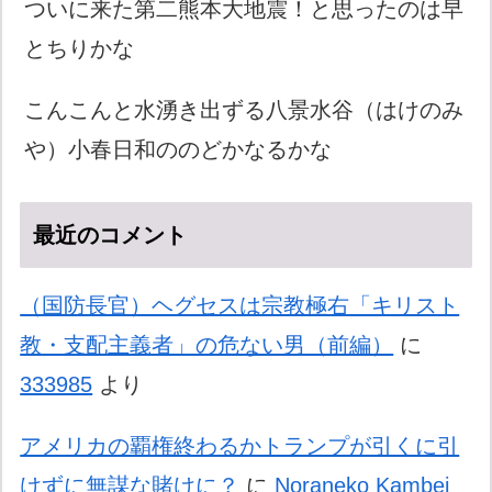
ついに来た第二熊本大地震！と思ったのは早
とちりかな
こんこんと水湧き出ずる八景水谷（はけのみ
や）小春日和ののどかなるかな
最近のコメント
（国防長官）ヘグセスは宗教極右「キリスト
教・支配主義者」の危ない男（前編）
に
333985
より
アメリカの覇権終わるかトランプが引くに引
けずに無謀な賭けに？
に
Noraneko Kambei