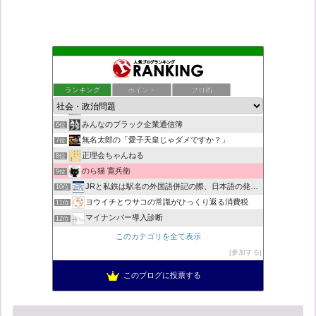
もえるあじあ
2位
死神タカ位置サナエのオイルショックドクトリン憲法改悪計画！
3位
ランキング
ポイント
ブロ画
恥を知れ、恥を
4位
ダリチョコ dalichoko
5位
みんなのブラック企業通信簿
6位
無名太郎の「愛子天皇じゃダメですか？」
7位
正理会ちゃんねる
8位
のら猫 寛兵衛
9位
JRと私鉄は駅名の外国語併記の際、日本語の発音/…
10位
ヨウイチとウサコの常識がひっくり返る消費税
11位
マイナンバー導入診断
12位
救国と自警の防犯草莽号_草莽愛知実行委員会、
13位
このカテゴリを全て表示
日本の覚醒
14位
参加する
バックストリートを歩く影の独り言
15位
このブログに投票する
真のジャーナリズムがここにある！
16位