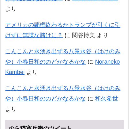
より
アメリカの覇権終わるかトランプが引くに引
けずに無謀な賭けに？
に
関谷博美
より
こんこんと水湧き出ずる八景水谷（はけのみ
や）小春日和ののどかなるかな
に
Noraneko
Kambei
より
こんこんと水湧き出ずる八景水谷（はけのみ
や）小春日和ののどかなるかな
に
和久希世
より
のら猫寛兵衛のツイート