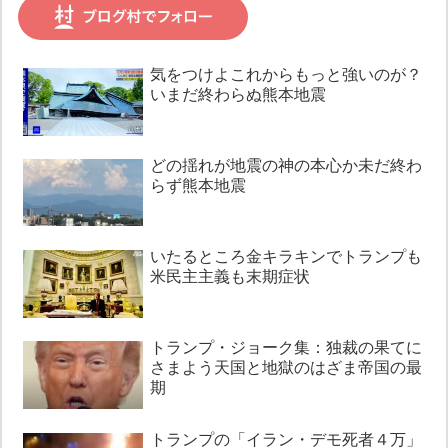
気をつけよこれからもっと強いのが？
いまだ終わらぬ熊本地震
どの揺れが地震の神の本心か未だ終わ
らず熊本地震
いたるところ金キラキンでトランプも
米民主主義も末期症状
トランプ・ジョーク集：独裁の果てに
さまよう天国と地獄のはざま帝国の最
期
トランプの「イラン・デモ死者４万」