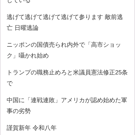
している
逃げて逃げて逃げて逃げて参ります 敵前逃
亡 日曜逃論
ニッポンの国債売られ内外で「高市ショッ
ク」囁かれ始め
トランプの職務止めろと米議員憲法修正25条
で
中国に「連戦連敗」アメリカが認め始めた軍
事の劣勢
謹賀新年 令和八年