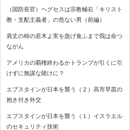
（国防長官）ヘグセスは宗教極右「キリスト
教・支配主義者」の危ない男（前編）
肩丈の柿の若木よ実を急げ食ふまで我は命つ
ながん
アメリカの覇権終わるかトランプが引くに引
けずに無謀な賭けに？
エプスタインが日本を襲う（２）高市早苗の
抱き付き外交
エプスタインが日本を襲う（１）イスラエル
のセキュリティ技術