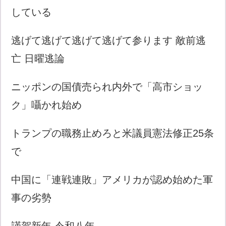
している
逃げて逃げて逃げて逃げて参ります 敵前逃
亡 日曜逃論
ニッポンの国債売られ内外で「高市ショッ
ク」囁かれ始め
トランプの職務止めろと米議員憲法修正25条
で
中国に「連戦連敗」アメリカが認め始めた軍
事の劣勢
謹賀新年 令和八年