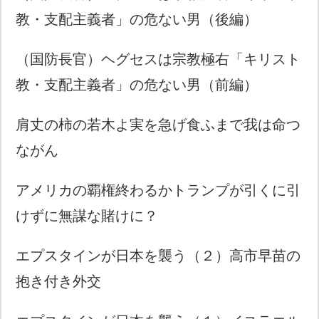
教・支配主義者」の危ない男（後編）
（国防長官）ヘグセスは宗教極右「キリスト
教・支配主義者」の危ない男（前編）
肩丈の柿の若木よ実を急げ食ふまで我は命つ
ながん
アメリカの覇権終わるかトランプが引くに引
けずに無謀な賭けに？
エプスタインが日本を襲う（２）高市早苗の
抱き付き外交