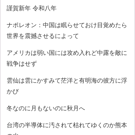
謹賀新年 令和八年
ナポレオン：中国は眠らせておけ目覚めたら
世界を震撼させるによって
アメリカは弱い国には攻め入れど中露を敵に
戦争はせず
雲仙は雲にかすみて茫洋と有明海の彼方に浮
かび
冬なのに月もないのに秋月へ
台湾の半導体に汚されて枯れてゆくのか熊本