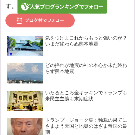
す。
気をつけよこれからもっと強いのが？
いまだ終わらぬ熊本地震
どの揺れが地震の神の本心か未だ終わ
らず熊本地震
いたるところ金キラキンでトランプも
米民主主義も末期症状
トランプ・ジョーク集：独裁の果てに
さまよう天国と地獄のはざま帝国の最
期