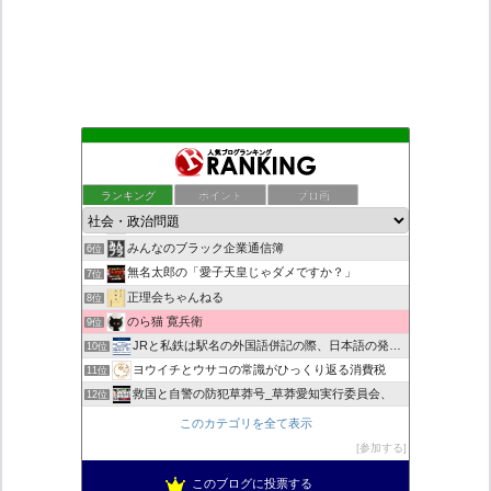
もえるあじあ
2位
死神タカ位置サナエのオイルショックドクトリン憲法改悪計画！
3位
ランキング
ポイント
ブロ画
恥を知れ、恥を
4位
ダリチョコ dalichoko
5位
みんなのブラック企業通信簿
6位
無名太郎の「愛子天皇じゃダメですか？」
7位
正理会ちゃんねる
8位
のら猫 寛兵衛
9位
JRと私鉄は駅名の外国語併記の際、日本語の発音/…
10位
ヨウイチとウサコの常識がひっくり返る消費税
11位
救国と自警の防犯草莽号_草莽愛知実行委員会、
12位
マイナンバー導入診断
13位
このカテゴリを全て表示
バックストリートを歩く影の独り言
14位
参加する
真のジャーナリズムがここにある！
15位
このブログに投票する
超革新ひふみ神示