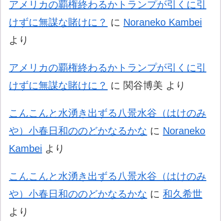
アメリカの覇権終わるかトランプが引くに引
けずに無謀な賭けに？
に
Noraneko Kambei
より
アメリカの覇権終わるかトランプが引くに引
けずに無謀な賭けに？
に
関谷博美
より
こんこんと水湧き出ずる八景水谷（はけのみ
や）小春日和ののどかなるかな
に
Noraneko
Kambei
より
こんこんと水湧き出ずる八景水谷（はけのみ
や）小春日和ののどかなるかな
に
和久希世
より